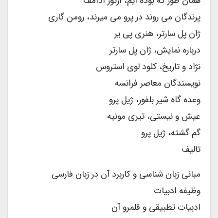
همان طور که بوده ایم، آرتور آدامف
پرندگان می روند در پرو می میرند، رومن گاری
ژان پل سارتر، هنری پی یر
درباره نمایش، ژان پل سارتر
نژاد و تاریخ، کلود لوی استروس
نویسندگان معاصر فرانسه
وعده گاه شیر بلفور، ژیل پرو
عیش و نیستی، تیری مونیه
گم گشته، ژیل پرو
تالیف
مبانی زبان شناسی و کاربرد آن در زبان فارسی
وظیفه ادبیات
ادبیات تطبیقی و قلمرو آن