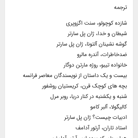
ترجمه
شازده کوچولو، سنت اگزوپری
شیطان و خدا، ژان پل سارتر
گوشه نشینان آلتونا، ژان پل سارتر
ضدخاطرات، آندره مالرو
خانواده تیبو، روژه مارتن دوگار
بیست و یک داستان از نویسندگان معاصر فرانسه
بچه های کوچک قرن، کریستیان روشفور
شنبه و یکشنبه در کنار دریا، روبر مرل
کالیگولا، آلبر کامو
ادبیات چیست؟ ژان پل سارتر
استاد تاران، آرتور آدامف