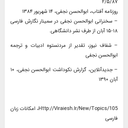
۲/۵/۸۷
روزنامه آفتاب، ابوالحسن نجفی، ۱۴ شهریور ۱۳۸۴
– سخنرانی ابوالحسن نجفی در سمینار نگارش فارسی
۱۸-۱۵ آبان از طرف نشر دانشگاهی.
– شفاف نیوز، تقدیر از مردنستوه ادبیات و ترجمه
ابوالحسن نجفی
– جدیدآنلاین، گزارش نکوداشت ابوالحسن نجفی، ۱۰
آبان ۱۳۹۰
Http://viraiesh.ir/new/Topics/105، امکانات زبان
فارسی