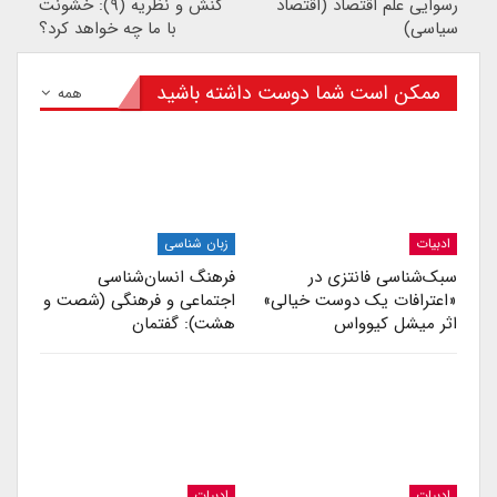
رسوایی علم اقتصاد (اقتصاد
کنش و نظریه (۹): خشونت
سیاسی)
با ما چه خواهد کرد؟
ممکن است شما دوست داشته باشید
همه
ادبیات
زبان شناسی
سبک‌شناسی فانتزی در
فرهنگ انسان‌شناسی
«اعترافات یک دوست خیالی»
اجتماعی و فرهنگی (شصت و
اثر میشل کیوواس
هشت): گفتمان
ادبیات
ادبیات