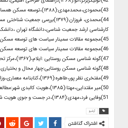
42)کونیگزبرگر،اتو:(۱۳۶۸)،راهنمای طراحی اقلیمی،کسمائی،مرتضی،مرکز تحقیقات ساختمان ومرکز،تهران.
43)محمودی،محمدمهدی:(۱۳۸۸)،توسعه مسکن همساز با توسعه پایدار،دانشگاه تهران،تهران.
کارشناسی ارشد جمعیت شناسی،دانشگاه تهران ،دانشکد
45)مجموعه مقالات سمینار سیاست های توسعه مسکن در ایران،(۱۳۷۳)،وزارت مسکن و شهرسازی ،تهران.
46)مجموعه مقالات سمینار سیاست های توسعه مسکن در ایران،(۱۳۷۵)،وزارت مسکن و شهرسازی،تهران.
47)گونه شناسی مسکن روستایی :ایلام،(۱۳۶۷)،مرکز تحقیقات ساختمان و مرکز،تهران.
48)گونه شناسی مسکن روستایی:چهار محال و بختیاری،(۱۳۶۷)،مرکز تحقیقات ساختمان و مرکز ،تهران.
49)مفتخری نظر پور،طاهره:(۱۳۶۹)،کتابنامه معماری،وزارت مسکن وشهرسازی ،تهران.
50)میر مقتدایی،مهتا:(۱۳۸۵)،هویت کالبدی شهر:مطالعه موردی تهران،مرکز تحقیقات ساختمان و مرکز ،تهران.
51)وفایی فرد،مهدی:(۱۳۸۴)،در جست و جوی هویت شهری بیرجند،وزارت مسکن وشهرسازی،تهران.
آرشیو
اشتراک گذاشتن