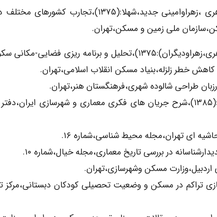
۵)اهری ،زهراوامینی جدید،شهلا:(۱۳۷۵)،تجارب کشورهای 
،سازمان ملی زمین و مسکن،تهران.
۶)اهری،زهراودیگران):۱۳۷۵)،تحلیل و برنامه ریزی فضایی-مکانی
 کاهش خطر زلزله،بنیاد مسکن انقلاب اسلامی،تهران.
8)اهری،زهرا با همکاری سید محسن حبیبی و دیگران:(۱۳۸۵)،شرح جریان های فکری معماری و شهرسازی ایر
قیقاتی رابطه همسازی تراکم در مسکن و وضعیت تحصیلی کودکان دبستانی،مرکز