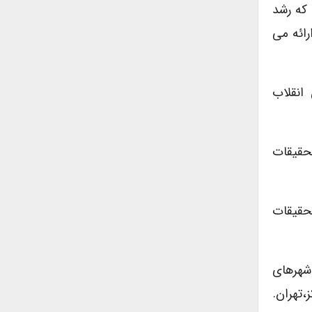
 که رشد
رائه می
ن انقلاب
 تحقیقات
ز تحقیقات
کن در شهرهای
،تهران.