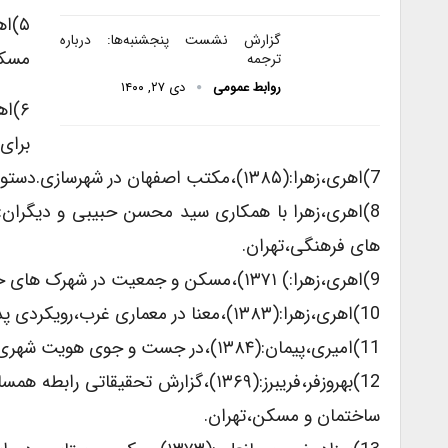
گزارش نشست پنجشنبه‌ها: درباره
مسکن
ترجمه
روابط عمومی
دی ۲۷, ۱۴۰۰
برای
7)اهری،زهرا:(۱۳۸۵)،مکتب اصفهان در شهرسازی.دستورزبان طراحی شالوده شهری،فرهنگستان هنر،تهران.
های فرهنگی،تهران.
9)اهری،زهرا:) ۱۳۷۱)،مسکن و جمعیت در شهرک های حاشیه ای تهران،مجله محیط شناسی،شماره ۱۶.
10)اهری،زهرا:(۱۳۸۳)،معنا در معماری غرب،رویکردی پدیدارشناسانه در بررسی تاریخ معماری،مجله خیال،شماره ۱۰.
11)امیری،پیمان:(۱۳۸۴)،در جست و جوی هویت شهری اردبیل،وزارت مسکن وشهرسازی،تهران.
12)بهروزفر،فریبرز:(۱۳۶۹)،گزارش تح
ساختمان و مسکن،تهران.