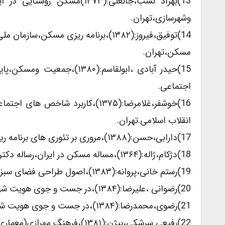
13)بهزاد نسب،جانعلی:(۱۳۷۳
وشهرسازی،تهران.
14)توفیق،فیروز:(۱۳۸۲)،برنامه ریزی م
مسکن،تهران.
15)حیدر آبادی ،ابولقاسم:(
اجتماعی.
انقلاب اسلامی.تهران.
17)دارابی،حسن:(۱۳۸۸)،مروری بر تئوری های برنامه ریزی کالبدی،بنیاد مسکن انقلاب اسلامی،تهران.
18)دژکام،ژاله:(۱۳۶۴)،مساله مسکن در ایران،رساله دکترای اقتصاد،دانشگاه تهران ،دانشکده اقتصاد.
19)رستم خانی،پروانه:(۱۳۸۳)،اصول طراحی فضای سبزدر محیط های مسکونی،مرکز تحقیقات ساختمان و مسکن،تهران.
20)رضوانی ،علیرضا:(۱۳۸۴)،در جست و جوی هویت شهری مشهد،وزارت مسکن و شهرسازی،تهران.
21)رضوی،محمدرضا:(۱۳۸۴)،در جست و جوی هویت شهری سنندج،وزارت مسکن و شهرسازی، تهران.
22)رفیعی سرشکی،بیژن:(۱۳۸۱)،فرهنگ مهرازی(معماری)ایران،مرکز تحقیقات ساختمان و مرکز،تهران.