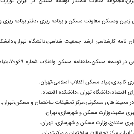
)مسکن روستایی در ایران،مجموعه مقالات سمینار توسعه مسکن در ایران ،وز
سکن،سازمان ملی زمین ومسکن معاونت مسکن و برنامه ریزی ،دفتر برنامه ریزی 
۱۳۸۰)،جمعیت ومسکن،پایان نامه کارشناسی ارشد جمعیت شناسی،دانشگاه تهران،دان
16)خوشفر،غلامرضا:(۱۳۷۵)،کاربرد شاخص های 