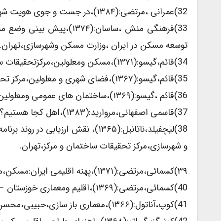
32)عمرانی ،مرتضی:(۱۳۸۴)،در جست و جوی هویت شهری اصفهان،وزارت مسکن وشهرسازی،تهران.
33)فرهنگی منش ،ساسان:(۴
توسعه مسکن در ایران ،وزارت مسکن وشهرسازی،تهران.
34)قائم،گیسو:(۱۳۷۱)،مسکن ومعلولین،مرکزتحقیقات ساختمان ومرکز،تهران.
35)قائم،گیسو:(۱۳۶۷)،فضای شهری و معلولین،مرکز تحقیقات ساختمان و مرکز؛بی م.
36)قائم ،گیسو:(۱۳۶۹)،ساختمان های عمومی ومعلولین،مرکز تحقیقات ساختمان و مرکز ،تهران.
37)قاسمی اصفهانی،مروارید:(۱۳۸۳)،اهل کجا هستیم؟(هویت بخشی به بافت های مسکونی)،روزنه ،تهران.
38)لیچفیلد،ناتانیل:(۱۳۶۵)، نقش ارز
و شهرسازی،مرکز تحقیقات ساختمان و مرکز،تهران.
۳۹)کسمائی،مرتضی:(۱۳۷۱)،پهنه اقلیمی ایران:مسکن،محیط های مسکونی،مرکز تحقیقات ساختمان و مرکز،تهران.
40)کسمائی،مرتضی:(۱۳۶۹)،اقلیم ومعماری خوزستان –خرمشهر،مرکز تحقیقات ساختمان و مرکز،تهران.
41)کوپ،آناتول:(۱۳۶۶)،معماری باز سازی،حبیبی،محسن،وزارت مسکن وشهرسازی،مرکز تحقیقات ساختمان و مرکز،تهران.