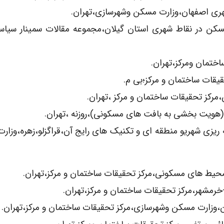
۱۳۷)،پیش بینی وضع مسکن در نقاط شهری استان گیلان،مجموعه مقالات سمینار س
یابی در روند برنامه ریزی شهریو منطقه ای و تکنیک های رایج آن،قراگزلو،زهره،و