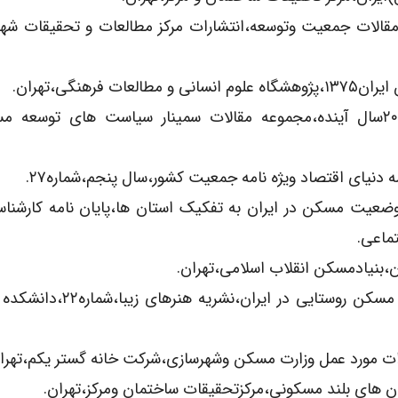
مسکن،مجموعه مقالات جمعیت وتوسعه،انتشارات مرکز مطالعات و تحقیقات ش
25)زنجانی ،حبیب:(۱۳۷۳)،برآورد نیاز به مسکن در ۲۰سال آینده،مجموعه مقالات سمینار سیاست های ت
سی جمعیت شناختی وضعیت مسکن در ایران به تفکیک استان ها،پایان نامه کارشن
ماعی.
29)سرتیپی پور ،محسن:(۱۳۸۴)،شاخص های معماری مسکن روستایی در