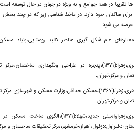
 تقریبا در همه جوامع و به ویژه در جهان در حال توسعه است
 برای ساکنان خود دارد. در ماخذ شناسی زیر که در چند بخش ا
ه عرضه می شود.
وستایی کشور:معیارهای عام شکل گیری عناصر کالبد روستایی،بنیاد مسک
۲)اهری،زهرا:(۱۳۷۱)،پنجره در طراحی ونگهداری ساختمان،مرکز
ان و مرکز،تهران.
۳) اهری،زهرا:(۱۳۶۷)،مسکن حداقل،وزارت مسکن و شهرسازی مرک
ان و مرکز،تهران.
۴)اهری،زهراوامینی جدید،شهلا:(۱۳۷۱)،الگوی ساخت مس
تان-دفتراول:دزفول،اهواز،خرمشهر،مرکز تحقیقات ساختمان و مرکز