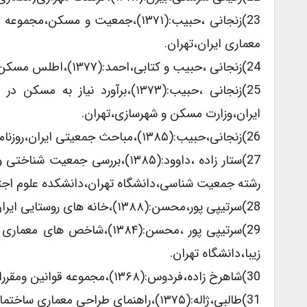
23)زنجانی ،حبیب:(۱۳۷۱)،جمعیت و 
معماری ایران،تهران.
24)زنجانی ،حبیب و کتابی،احمد:(۱۳۷۷)،اطلس مسکن ایران۱۳۷۵،پژوهشگاه علوم انسانی و مطالعات فرهنگی،تهران.
ایران،وزارت مسکن و شهرسازی،تهران.
26)زنجانی،حبیب:(۱۳۸۵)،مباحث جمعیتی ایران،روزنامه دنیای اقتصاد ویژه نامه جمعیت کشور،سال پنجم،شماره۲۷.
27)ستار زاده ،داوود:(۱۳۸۵)،برر
رشته جمعیت شناسی،دانشگاه تهران،دانشکده علوم اجت
28)سرتیپی پور،محسن:(۱۳۸۸)،خانه های روستایی ایران،بنیادمسکن انقلاب اسلامی،تهران.
زیبا،دانشگاه تهران.
30)شاهرخ زاده،فردوس:(۱۳۶۸)،مجموعه قوانین ومقررات مورد عمل وزارت مسکن وشهرسازی،شرکت خانه گستر یکم،تهران.
31)طالبی،ژاله:(۱۳۷۵)،راهنمای طراحی معماری ساختمان های بلند مسکونی،مرکزتحقیقات ساختمان ومرکز،تهران.