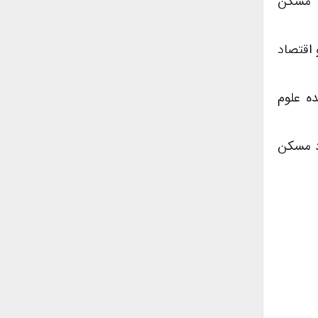
ارت مسکن
و اقتصاد
شکده علوم
اجتماعی در توسعه مسکن،ماهنامه مسکن وانقلاب شماره ۶۹و۷۰،بنیاد مسکن