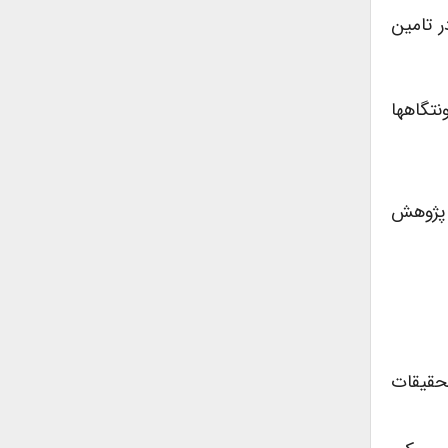
مختلف در تامین
 سکونتگاهها
ان،دفتر پژوهش
 تحقیقات