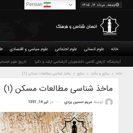
Persian
جمعه, مرداد ۱۶, ۱۴۰۵
خانه
علوم انسانی
علوم اجتماعی
علوم سیاسی و اقتصادی
طب
درباره ما
شورای عالی
نویسندگان
آزمایشگاه: کارهای کلاسی دانشجویان کارشناسی ارشد و دکترا
شرایط همکاری و عضویت
تاریخ علوم اجتماع
تماس 
خانه
منابع و مأخذ
منابع
ماخذ شناسی مطالعات مسکن (1)
ماخذ شناسی مطالعات مسکن (۱)
در
تیر 14, 1391
توسط
مریم حسین یزدی