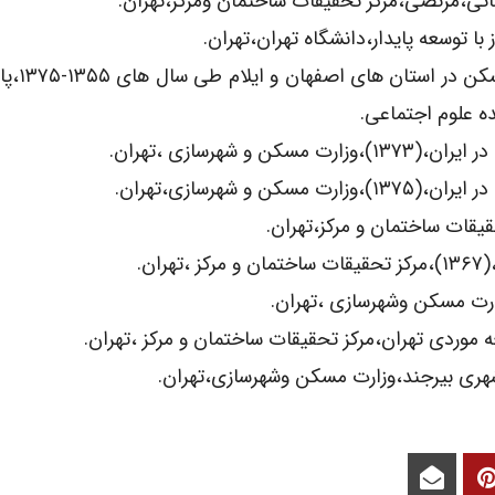
44)محمدی، فروزان:(۱۳۷۹)بر
ه علوم اجتماعی.