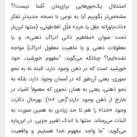
استدلال یک‌جورهایی برای‌مان آشنا نیست!؟
مشخص‌تر بگوییم آیا به نوعی با نسخه جدیدترِ تفکرِ
«ذات‌باورانه عقل یا خردِ» مُثُلِ افلاطونی، (منتها این‌بار
تحت عنوان «مفاهیم ذاتیِ ادراکِ ذهنی»، و یا
معقولاتِ ذهنی و یا ماهیتِ معقول ادراک) مواجه
نشده‌ایم!؟ چنانکه می‌گوید: “مفهوم خورشید، خود
خورشید است که در ذهن وجود دارد، البته نه به نحو
صوری، یعنی آن‌طور که در آسمان وجود دارد، بلکه به
نحو ذهنی، یعنی به همان نحوی که معمولاً اشیاء در
خارج از ذهن وجود دارند”(ص ۱۰۶). بهرحال دکارت
وجود «خدا» را هم تا حد زیادی به همین صورت به
اثبات می‌رساند. منتها با اندک تغییر جزیی. در این‌باره
می‌گوید: “ما واجد مفهوم خدا هستیم. و واقعیت