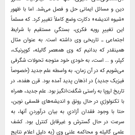
دین و مسائل ایمانی حل و فصل می‌شد. اما با ظهور
«شیوه اندیشه» دکارت وضع کاملاً تغییر کرد. که مسلماً
این تغییرِ رویه فکری، بستگیِ مستقیم با شرایط
اجتماعی ـ تاریخی وی داشته است. به عنوان مثال
همینقدر که بدانیم که وی همعصر گالیله، کوپرنیک،
کپلر، و … است، به خودی خود متوجه تحولات شگرفی
می‌شویم که در آن زمان، به واسطه علم جدید (خصوصاً
فیزیک جدید) در اذهان پدید آمده بود. قرن هفده، در
تاریخ اروپا به راستی شگفت‌انگیز بود. علم جدید، همراه
با تکنولوژیِ در حال رونق و اندیشه‌های فلسفی نوین،
حتا با وجود فقدان آزادیِ به بیان درآوردنِ آنها، به
سرعت در حال گسترش و غیرقابل کنترل بود. کشف
علمی گالیله و محاکمه علنی وی (به دلیل اعلام نتایج