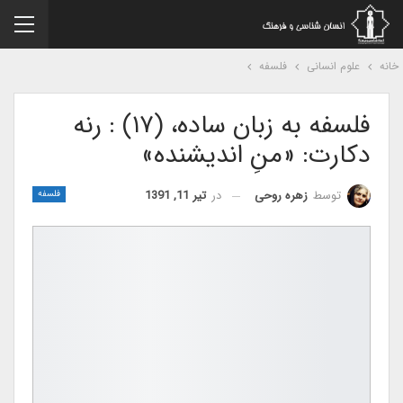
نه
علوم انسانی
فلسفه
فلسفه به زبان ساده، (۱۷) : رنه
دکارت: «منِ اندیشنده»
در
تیر 11, 1391
توسط
زهره روحی
فلسفه