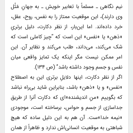
نیم نگاهی ـ مسلماً با تعابیر خویش ـ به جهانِ مُثُل
وی دارند)، این موقعیت ممتاز را به نفس، روح، عقل،
خرد داده‌اند. اما این‌بار، از نظر دکارت، دلیل برتریِ
«ذهن» یا «نفس» این است که “چیز کاملی است که
شک می‌کند، می‌داند، طلب می‌کند و نظایر آن. این
امر ممکن نیست مگر اینکه یک تمایز واقعی میان
نفس و جسم وجود داشته باشد” (ص ۱۳۴).
اگر از نظر دکارت، اینها دلایلِ برتری این به اصطلاح
«نفس» و یا «ذهن» باشد، بنابراین شاید بی‌راه نباشد
که بگوییم «منِ اندیشنده»ای که دکارت آنرا از طریق
جداسازی از جسم و حواس، برساخته است، موجودی
«نیمه خدا»ست. آن هم به این دلیل ساده که هیچ
شباهتی به موقعیت انسانی‌اش ندارد و ظاهراً از همان