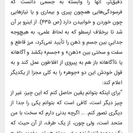
دقیق‌تر، آنها را وابسته به جسمی دانست که
فرسودگی‌هایی همچون پیری و بیماری و یا نیازهایی
چون خوردن و خوابیدن دارد (ص ۴۳۵). از اینرو بر آن
‌شد تا برخلاف ارسطو که به لحاظ علمی، به هیچ‌وجه
جداییِ بین جسم و ذهن را تأیید نمی‌کرد، مرز قاطع و
سفت و سختی بین «ذهن» و «جسم» بکشد و آگاهانه
یا ناآگاهانه باز هم به پیروی از افلاطون عمل کند و به
قول خودش این دو «جوهر» را به کلی مجزا از یکدیگر
اعلام کند:
“برای اینکه بتوانم یقین حاصل کنم که این چیز، غیر از
چیز دیگر است، کافی است که بتوانم یکی را جدا از
دیگری تصور کنم. … اگرچه بدنی دارم که سخت با من
متحد است، ولی چون، از یک طرف، از آن حیث که
یک موجود اندیشنده و غیر ممتد هستم، مفهوم واضح