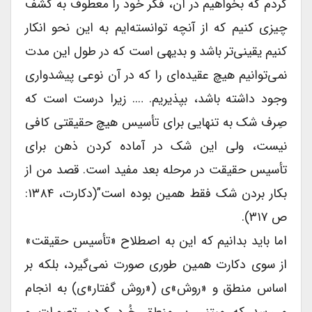
کردم که بخواهیم در آن، فکر خود را معطوف به کشف
چیزی کنیم که از آنچه توانسته‌ایم به این نحو انکار
کنیم یقینی‌تر باشد و بدیهی است که در طول این مدت
نمی‌توانیم هیچ عقیده‌ای را که در آن نوعی پیشدواری
وجود داشته باشد، بپذیریم. …. زیرا درست است که
صِرف شک به تنهایی برای تأسیس هیچ حقیقتی کافی
نیست، ولی این شک در آماده کردن ذهن برای
تأسیس حقیقت در مرحله بعد مفید است. قصد من از
بکار بردن شک فقط همین بوده است”(دکارت، ۱۳۸۴:
ص ۳۱۷).
اما باید بدانیم که این به اصطلاح «تأسیس حقیقت»
از سوی دکارت همین طوری صورت نمی‌گیرد، بلکه بر
اساس منطق و «روش»ی («روش گفتار»ی) به انجام
می‌رسد که مبتنی بر منطقِ خُرد کردن تصورات و