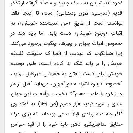
نحوه اندیشیدن به سبک جدید و فاصله گرفته از تفکر
قدیم (مدرسی: قرون وسطایی) است، تا اینجا فقط
توانسته است از طریقِ «منِ اندیشنده خویش»، به
اثباتِ «وجودِ خویش» دست‌ یابد. اما باید دید در
خصوص اثبات جهان و چیزها، چگونه برخورد می‌کند.
زیرا همانگونه که دیدیم، از آنجا که حقیقت فلسفه
خویش را بر پایه شک بنا کرده است، طبق توصیه
خودش برای دست یافتن به حقیقتی غیر‌قابل تردید،
“خصوصاً درباره اشیاء مادیِ”جهان، می‌باید “قبل از هر
چیز خود را عادت دهیم” تا نخست، واقعیتِ این جهان
مادی را مورد تردید قرار دهیم (ص ۱۴۹). به گفته وی
“اگر چه عده زیادی قبلاً مدعی بوده‌اند که برای درک
حقایق متافیزیکی، ذهن باید خود را از قید حواس