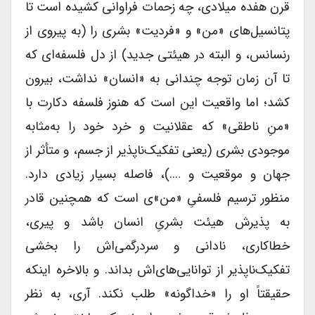
قرن هفده میلادی، چه زحمات فراوانی کشیده است تا
پتانسیل‌های «من» و «فردیت» بشری را (به پیروی از
رنسانس، و البته در هیئتی جدید) از دل فلسفه‌ای که
تا آن زمان توجه چندانی به «انسان» نداشت، بیرون
کشد؛ اما واقعیت این است که هنوز فلسفه دکارت با
«منِ ناطقی» که عقلانیت و خرد خود را به‌مثابه
موجودی بشری (یعنی تفکیک‌ناپذیر از جسم، و متأثر از
جهان و موقعیت و ….)، فاصله بسیار زیادی دارد.
منظور ترسیم فلسفیِ «من»ی است که همچنین قادر
به پذیرش هیئت بشریِ انسان باشد و پیری،
خطاکاری، نادانی و سردرگمی‌اش را بخشی
تفکیک‌ناپذیر از توانایی‌های‌اش بداند. و بالاخره اینکه
حقیقتاً او را «خداگونه» طلب نکند. آری، به نظر