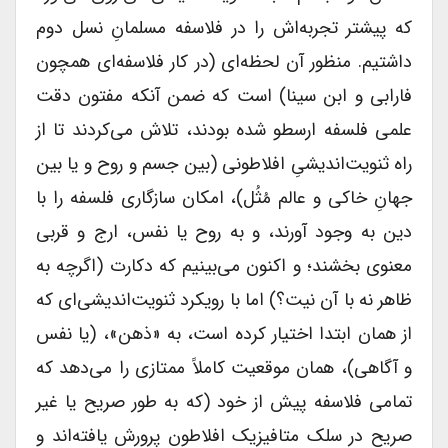
که پیشتر تجربه‌اش را در فلاسفه مسلمانِ نسل دوم
داشتیم. منظور آن لحظه‌ای (در کار فلاسفه‌ای همچون
فارابی و ابن سینا) است که ضمن آنکه مفتون دقت
علمی فلسفه ارسطو شده بودند، تلاش می‌کردند تا از
راه ثنویت‌اندیشیِ افلاطونی (بین جسم و روح و یا بین
جهانِ خاکی و عالم مُثُل)، امکان سازگاری فلسفه را با
دین به وجود آورند، و به روح یا نفس، ارج و قربی
معنوی بخشند؛ و اکنون می‌بینیم که دکارت (اگرچه به
ظاهر نه با آن نیت؟) اما با رویکرد ثنویت‌اندیشی‌ای که
از همان ابتدا اختیار کرده است، به «ذهن»، (یا نفس
و آگاهی)، همان موقعیت کاملاً ممتازی را می‌دهد که
تمامی فلاسفه پیش از خود (که به طور صریح یا غیر
صریح در سلک متافیزیک افلاطون پرورش یافته‌اند و