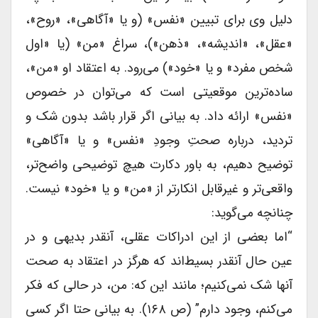
دلیل وی برای تبیین «نفس» (و یا «آگاهی»، «روح»،
«عقل»، «اندیشه»، «ذهن»)، سراغ «من» (یا «اول
شخص مفرد» و یا «خود») می‌رود. به اعتقاد او «من»،
ساده‌ترین موقعیتی است که می‌توان در خصوص
«نفس» ارائه داد. به بیانی اگر قرار باشد بدون شک و
تردید، درباره صحتِ وجودِ «نفس» و یا «آگاهی»
توضیح دهیم، به باور دکارت هیچ توضیحی واضح‌تر،
واقعی‌تر و غیرقابل انکارتر از «من» و یا «خود» نیست.
چنانچه می‌گوید:
“اما بعضی از این ادراکات عقلی، آنقدر بدیهی و در
عین حال آنقدر بسیط‌اند که هرگز در اعتقاد به صحت
آنها شک نمی‌کنیم؛ مانند این که: من، در حالی که فکر
می‌کنم، وجود دارم” (ص ۱۶۸). به بیانی حتا اگر کسی