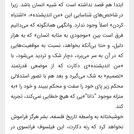
ابتدا هم قصد نداشته است که شبیه انسان باشد. زیرا
در شاخص‌های شناساییِ این «منِ اندیشنده»، «اشتباه
کردن» اصلاً وجود ندارد. وانگهی همانگونه که می‌دانیم
فرق است بین «موجودی به مثابه انسان» که به هزار
دلیل، و حتا بی‌آنکه بخواهد، نسبت به موقعیت‌هایی
که در آن به سر می‌برد، دچار شک و تردید می‌شود، با
«من اندیشنده»ی دکارت که از موضعی قدرتمند
«تصمیم» به شک می‌گیرد و بعد هم با تصور استدلالی
محکم زیر پای خود را سفت و محکم ببیند و خود را «به
منزله موجود “دانا”»یی که هیچ خطایی نمی‌کند، تجربه
کند.
خوشبختانه به واسطه تاریخ فلسفه، بشر هرگز فراموش
نخواهد کرد که رنه دکارت، این فیلسوف فرانسوی در