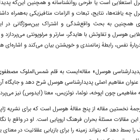
ل استعلایی است یا طرحی روانشناسانه و همچنین این‌که پدید
ل چه یافته‌ها، نتایج، تبعات و الزامات متافیزیکی به‌همراه داش
ی همچنین به بحث واقع‌شدگی و اشتراک بین‌سوژگانی در اید
ایی هوسرل و تفاوتش با هایدگر، سارتر و مرلوپونتی می‌پردازد و ن
ربارۀ نفس، رابطۀ زمانمندی و خویشتن بیان می‌کند و اشاره‌ای هم
 پدیدارشناسی هوسرل» مقاله‌ایست به قلم شمس‌الملوک مصطفوی
 عنوان مفاهیم اصلی پدیدارشناسی هوسرل شرح دهد و جایگاه آن‌ه
فاهیمی چون اپوخه، نوئما، نوئزیس، معنا (ایدوس) نیز می‌پرداز
جمۀ نخستین مقاله از پنج مقالۀ هوسرل است که برای نشریه ژاپن
ۀ اصلی او در این مقالات مسئلۀ بحران فرهنگ اروپایی است. او در واقع با ن
 بسط دهد که بتواند زمینه را برای بازیابی عقلانیت در معنای یو