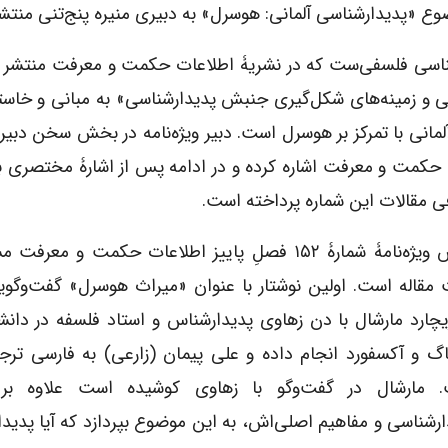
شناسی فلسفی‌ست که در نشریۀ اطلاعات حکمت و معرفت منتشر 
 مرداد ۱۳۹۷ با عنوان «چیستی و زمینه‌های شکل‌گیری جنبش پدیدارشناسی» به مبانی و خ
انی با تمرکز بر هوسرل است. دبیر ویژه‌نامه در بخش سخن دبیر ا
 حکمت و معرفت اشاره کرده و در ادامه پس از اشارۀ مختصری 
ی مقالات این شماره پرداخته است.
بخش ویژه‌نامۀ شمارۀ ۱۵۲ فصلِ پاییز اطلاعات حکمت و معرف
مقاله است. اولین نوشتار با عنوان «میراث هوسرل» گفت‌وگو
یچارد مارشال با دن زهاوی پدیدارشناس و استاد فلسفه در دانش
اگ و آکسفورد انجام داده و علی پیمان (زارعی) به فارسی ترج
 مارشال در گفت‌وگو با زهاوی کوشیده است علاوه بر
ارشناسی و مفاهیم اصلی‌اش، به این موضوع بپردازد که آیا پدید