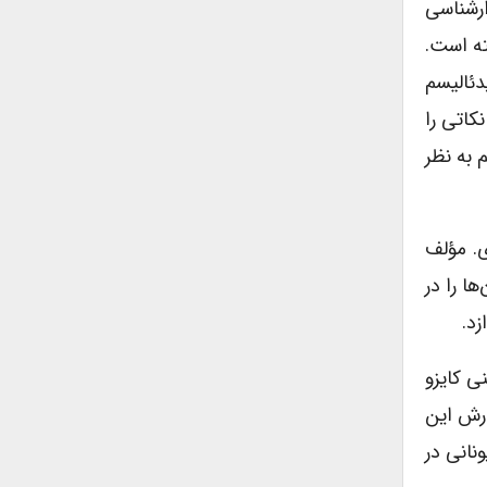
ارشناسی
ته است.
ئالیسم
کاتی را
 به نظر
. مؤلف
ا را در
د.
ی کایزو
گارش این
نانی در