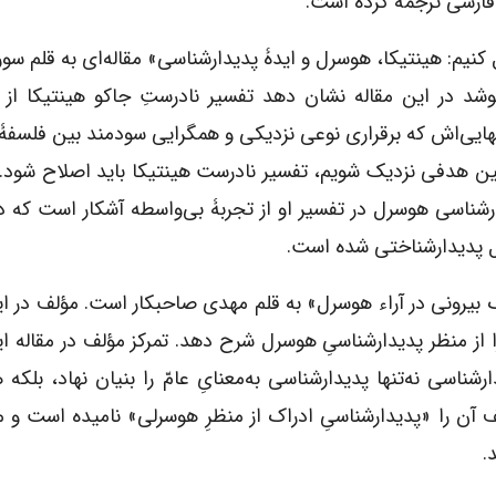
 فارسی ترجمه کرده است.
کنیم: هینتیکا، هوسرل و ایدۀ پدیدارشناسی» مقاله‌ای به قلم سورن 
شد در این مقاله نشان دهد تفسیر نادرستِ جاکو هینتیکا از 
نهایی‌اش که برقراری نوعی نزدیکی و همگرایی سودمند بین فلسفۀ
ین هدفی نزدیک شویم، تفسیر نادرست هینتیکا باید اصلاح شود. او
ارشناسی هوسرل در تفسیر او از تجربۀ بی‌واسطه آشکار است که د
ل پدیدارشناختی شده است.
ک بیرونی در آراء هوسرل» به قلم مهدی صاحبکار است. مؤلف در ای
را از منظر پدیدارشناسیِ هوسرل شرح دهد. تمرکز مؤلف در مقاله 
اسی نه‌‌تنها پدیدارشناسی به‌معنایِ عامّ را بنیان نهاد، بلکه
ف آن را «پدیدارشناسیِ ادراک از منظرِ هوسرلی» نامیده است و 
.