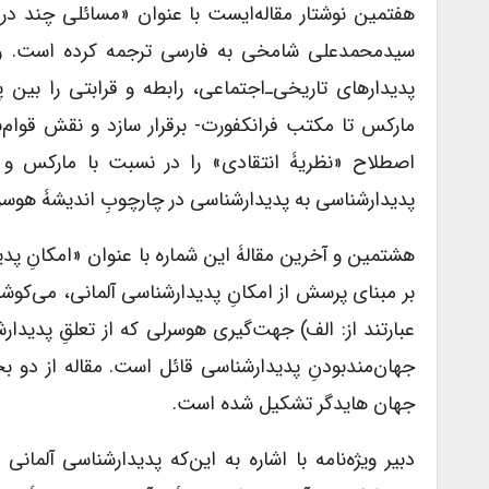
هفتمین نوشتار مقاله‌ایست با عنوان «مسائلی چند در
سیدمحمدعلی شامخی به فارسی ترجمه کرده است. رس
پدیدارهای تاریخی‌ـ‌اجتماعی، رابطه و قرابتی را بین
مارکس تا مکتب فرانکفورت- برقرار سازد و نقش قوام‌
اصطلاح «نظریۀ انتقادی» را در نسبت با مارکس و نظر
پدیدارشناسی به پدیدارشناسی در چارچوبِ اندیشۀ هوسر
هشتمین و آخرین مقالۀ این شماره با عنوان «امکانِ پدید
بر مبنای پرسش از امکانِ پدیدارشناسی آلمانی، می‌کوش
عبارتند از: الف) جهت‌گیری هوسرلی که از تعلقِ پدید
جهان‌مندبودنِ پدیدارشناسی قائل است. مقاله از دو ب
جهان هایدگر تشکیل شده است.
دبیر ویژه‌نامه با اشاره به این‌که پدیدارشناسی آلما