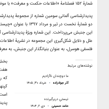
شمارۀ ۱۵۲ فصلنامۀ «اطلاعات حکمت و معرفت» با موضوع «پدیدارشناسی آلمانی: هوسرل» به دبیری منیره پنج‌تنی منتشر شد.
پدیدارشناسی آلمانی سومین شماره از مجموعۀ پدیدار
دو شمارۀ نخست در تیر و
این جنبش می‌پرداخت. این شماره ویژۀ پدیدارشناسی آلم
علل و دلایل شکل‌گیری این مجموعه در نشریۀ اطلاعات
فلسفی هوسرل، به عنوان بنیانگذار این جنبش، به معرف
نوشته‌های مرتبط
هفت 
ما دوچندان ناآزادیم
که ر
آذر جوادزاده
خرداد ۳۰, ۱۴۰۵
کپنه
است.
نیستیِ دربرگیرنده
پدید
حامد حسینی
دی ۲, ۱۴۰۴