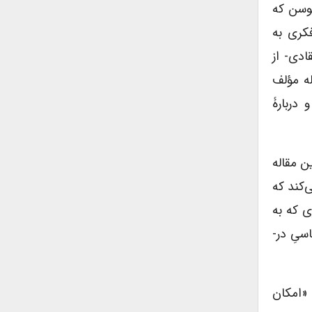
موسن که
کری به
ادی- از
له مؤلف
 دربارۀ
ن مقاله
‌کند که
ی که به
سیِ در-
 «امکان