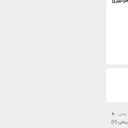
یز ۱۳۹۸ به مدیرمسئولی و سردبیری
بعدی
یخی (۲)