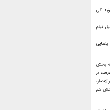
اق» یکی
ل فیلم
یغمایی
سه بخش
عرفت در
د جابرالانصار،
بخش هم