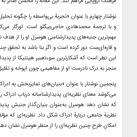
فرهنگ اروپایی فراهم کند. این مقاله را محسن صابر به
نوشتار چهارم با عنوان «تجربۀ بی‌واسطه را چگونه تحلیل 
و با ترجمۀ محمدهادی حاجی‌بیگلو است. اورگار می‌کو
مهم‌ترین جنبه‌های پدیدارشناسی هوسرل او را از هدف 
و قاره‌ای‌ست دور کرده است و اگر بنا باشد به تحقق چن
این نظر است که آشکارترین سوءتعبیر هینتیکا از پدید
منجر به درک نادرست او از مفاهیمی چون اپوخه و تقلی
پنجمین نوشتار با عنوان «بنیان‌های تمایزبخش به ادرا
می‌کوشد معنای نظریه‌ای پدیدارشناسانه دربابِ ادراک 
که نشان دهد هوسرل به‌عنوان بنیان‌گذار جنبش پدیدارشن
نظریۀ جامعی دربارۀ ادراک شکل داد. نظریه‌ای که مؤل
امکانِ طرحِ چنین نظریه‌ای را از منظر هوسرل نشان دهد