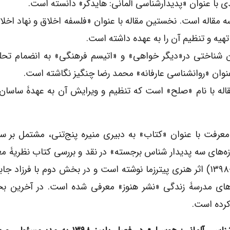
عدی با عنوان «پدیدارشناسی آلمانی: هایدگر» دانسته است.
 مقاله است. نخستین مقاله با عنوان «فلسفه اخلاق و نهاد اخل
هیه و تنظیم آن را به عهده داشته است.
ن شناختی در«دیگر خواهی» و «اتیسم فرهنگی» به انضمام تحلی
 عنوان «روانشناسی عارفانه» محمد رضا چنگیز نگاشته است.
له با نام «صلح» است که تنظیم و ویرایش آن به عهدۀ ساسان 
رفت با عنوان «کتاب» به دبیری منیره پنج‌تنی، مشتمل بر 
موزه‌های سه پدیدار شناس برجسته» در نقد و بررسی کتاب نظریۀ م
پدیدارشناسی: هوسرل، هایدگر، مرلوپونتی (نشر کرگدن-۱۳۹۸) اثر هنری پیترزما نوشته است و در بخش دوم با فرزا
ب‌های مدرسۀ زندگی «نشر هنوز» معرفی شده است. در آخرین 
کرده است.