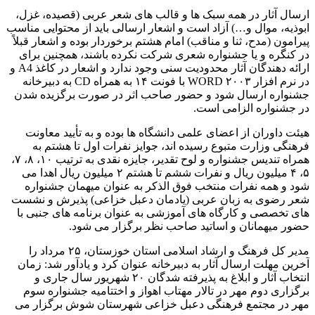
ارسال آثار در همه سبک ها و قالب های شعر عربی (قصیده، غزل،
ابوذیه، موال و…) آزاد است و اشعار ارسالی باید از محتوایی مناسب
پیرامون (مدح، ثنا و مناقب) امام هشتم برخوردار بوده و اشعار قبلاً
در کنگره و یا جشنواره شعری شرکت نکرده باشند، همچنین برای
ارائه دهندگان آثار محدودیت سنی وجود ندارد و اشعار در کاغذ A4 و
در نرم افزار ۲۰۰۳ WORD با فونت ۱۴ به همراه CD به دبیرخانه
جشنواره ارسال شود و حضور صاحب اثر در صورت برگزیده شدن
در جشنواره الزامی است.
هیئت داوران از اعضای علمی دانشگاه ها بوده و به تأیید معاونت
فرهنگی وزارت متبوع رسیده اند، جوایز نفرات اول تا هشتم به
همراه تندیس جشنواره و لوح تقدیر، جایزه نقدی به ترتیب ۱۰، ۸، ۷،
۵، ۴ میلیون ریال و نفرات ششم تا هشتم ۲ میلیون ریال اهدا می
شود و همه نفرات منتخب فوق الذکر به عنوان میهمان جشنواره
شعر رضوی به زبان عربی (یادمان دعبل خزاعی) پذیرش و نشست
های تخصصی و کارگاه های آموزشی به عنوان برنامه های جنبی با
حضور میهمانان و اساتید صاحب نظر برگزار می شود.
مدیر کل فرهنگ و ارشاد اسلامی استان خوزستان، ۲۵ مرداد را
آخرین مهلت ارسال آثار به دبیرخانه عنوان کرد و یادآور شد: زمان
انتخاب آثار و ابلاغ به پذیرفته شدگان ۲۰ شهریور سال جاری و
برگزاری دوم مهر در تالار مهتاب اهواز و اختتامیه جشنواره سوم
مهر در مجتمع فرهنگی دعبل خزاعی شهرستان شوش برگزار می