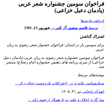
فراخوان سومین جشنواره شعر عربی
(یادمان دعبل خزاعی)
ادبیات
عرب
یادبودها
توسط
قاسم منصور آل کثیر
در
شهریور 13, 1391
اشتراک گذاشتن
برای سومین بار در استان: فراخوان جشنوار شعر رضوی به زبان
عربی
فراخوان سومین جشنواره شعر رضوی به زبان عربی (یادمان دعبل
خزاعی) از سری برنامه های دهمین جشنواره امام رضا(ع) منتشر
شد.
نوشته‌های مرتبط
سبک‌شناسی فانتزی در «اعترافات یک دوست خیالی» اثر…
الهه آذربایجانی
تیر ۳۱, ۱۴۰۵
سازگاری اخلاق و علم: به یاد همکار ارجمند دکتر…