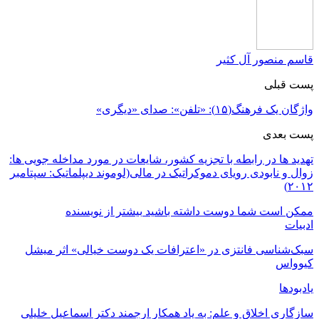
قاسم منصور آل کثیر
پست قبلی
واژگان یک فرهنگ(۱۵): «تلفن»: صدای «دیگری»
پست بعدی
تهدید ها در رابطه با تجزیه کشور، شایعات در مورد مداخله جویی ها:
زوال و نابودی رویای دموکراتیک در مالی(لوموند دیپلماتیک: سپتامبر
۲۰۱۲)
ممکن است شما دوست داشته باشید
بیشتر از نویسنده
ادبیات
سبک‌شناسی فانتزی در «اعترافات یک دوست خیالی» اثر میشل
کیوواس
یادبودها
سازگاری اخلاق و علم: به یاد همکار ارجمند دکتر اسماعیل خلیلی