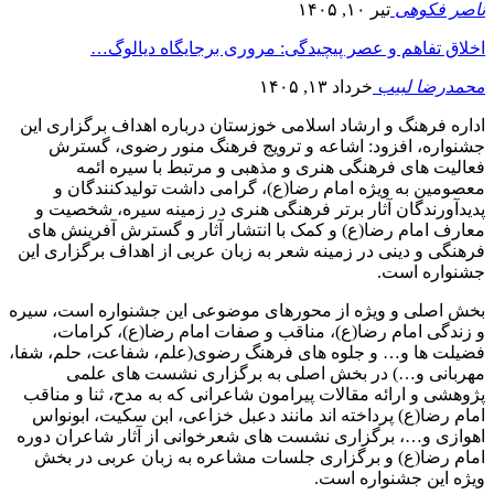
ناصر فکوهی
تیر ۱۰, ۱۴۰۵
اخلاق تفاهم و عصر پیچیدگی: مروری برجایگاه دیالوگ…
محمدرضا لبیب
خرداد ۱۳, ۱۴۰۵
اداره فرهنگ و ارشاد اسلامی خوزستان درباره اهداف برگزاری این
جشنواره، افزود: اشاعه و ترویج فرهنگ منور رضوی، گسترش
فعالیت های فرهنگی هنری و مذهبی و مرتبط با سیره ائمه
معصومین به ویژه امام رضا(ع)، گرامی داشت تولیدکنندگان و
پدیدآورندگان آثار برتر فرهنگی هنری در زمینه سیره، شخصیت و
معارف امام رضا(ع) و کمک با انتشار آثار و گسترش آفرینش های
فرهنگی و دینی در زمینه شعر به زبان عربی از اهداف برگزاری این
جشنواره است.
بخش اصلی و ویژه از محورهای موضوعی این جشنواره است، سیره
و زندگی امام رضا(ع)، مناقب و صفات امام رضا(ع)، کرامات،
فضیلت ها و… و جلوه های فرهنگ رضوی(علم، شفاعت، حلم، شفا،
مهربانی و…) در بخش اصلی به برگزاری نشست های علمی
پژوهشی و ارائه مقالات پیرامون شاعرانی که به مدح، ثنا و مناقب
امام رضا(ع) پرداخته اند مانند دعبل خزاعی، ابن سکیت، ابونواس
اهوازی و…، برگزاری نشست های شعرخوانی از آثار شاعران دوره
امام رضا(ع) و برگزاری جلسات مشاعره به زبان عربی در بخش
ویژه این جشنواره است.