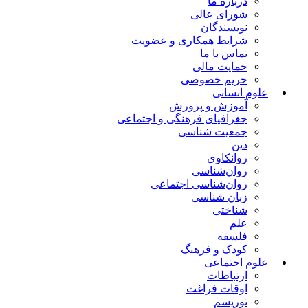
درباره ما
شورای عالی
نویسندگان
شرایط همکاری و عضویت
تماس با ما
حمایت مالی
حریم خصوصی
علوم انسانی
آموزش و پرورش
جغرافیای فرهنگی و اجتماعی
جمعیت شناسی
دین
روانکاوی
روان‌شناسی
روان‌شناسی اجتماعی
زبان شناسی
شناختی
علم
فلسفه
کودک و فرهنگ
علوم اجتماعی
ارتباطات
اوقات فراغت
توریسم