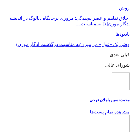
روش
اخلاق تفاهم و عصر پیچیدگی: مروری برجایگاه دیالوگ در اندیشه
ادگار مورن[۱] به مناسبت…
یادبودها
وقتی یک «غول» می‌میرد (به مناسبت درگذشت ادگار مورن)
قبلی
بعدی
شورای عالی
محمدحسین باجلان فرخی
مشاهده تمام پست‌ها