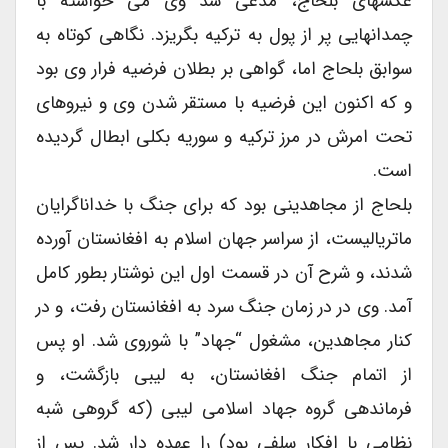
عکسهای بلحاج، مدعی شد وی می خواسته با
چمدانهایی پر از پول به ترکیه بگریزد. نگاهی کوتاه به
سوابق بلحاج اما، گواهی بر بطلان فرضیه فرار وی بود
و که اکنون این فرضیه با مستقر شدن وی و نیروهای
تحت امرش در مرز ترکیه و سوریه بکلی ابطال گردیده
است.
بلحاج از مجاهدینی بود که برای جنگ با خداناگرایان
ماتریالیست، از سراسر جهان اسلام به افغانستان آورده
شدند، و شرح آن در قسمت اول این نوشتار بطور کامل
آمد. وی در در زمان جنگ سرد به افغانستان رفت، و در
کنار مجاهدین، مشغول “جهاد” با شوروی شد. او پس
از اتمام جنگ افغانستان، به لیبی بازگشت، و
فرماندهی گروه جهاد اسلامی لیبی (که گروهی شبه
نظامی با افکار سلفی بود) را عهده دار شد. پس از