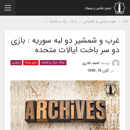
نه
علوم سیاسی و اقتصادی
جنگ، مرگ و فاجعه
غرب و شمشیر دو لبه سوریه : بازی
دو سر باخت ایالات متحده
توسط
احمد نادری
جنگ، مرگ و فاجعه
خاور میانه
سیاسی
در
آبان 16, 1390