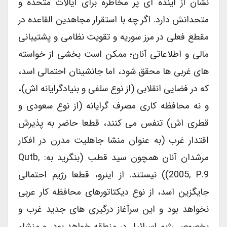
نشان از آینده ای پر مخاطره برای ایالات متحده و
متحدانش دارد. اگر چه با استقرار مجاهدین القاعده در
مقطع فعلی در مرز سوریه و تقویت نظامی و پشتیبانی
مالی و اطلاعاتی آنان؛ ممکن است بخشی از خواسته
های غربی ها محقق شود، اما جانشینان احتمالی اسد،
که در فضایی انقلابی (از نوع سلفی و بنیادگرایانه اش)،
و نه محافظه کاری مصرف گرایانه (از نوع سعودی و
قطری اش) تنفس می کنند، قطعا حاضر به پذیرش
اقتدار غرب (به عنوان منشا جاهلیت مدرن در افکار
مرشدان آنان همچون سید قطب (بنگرید به: Qutb,
2005, P.9)) نیستند. از اینرو، قطعا رژیم احتمالی
جایگزین اسد، از نوع دیکتاتورهای محافظه کار عربی
نخواهد بود و این سرآغاز درگیری های جدید غرب و
بخصوص رژیم اسرائیل در منطقه خواهد بود، و منشاء