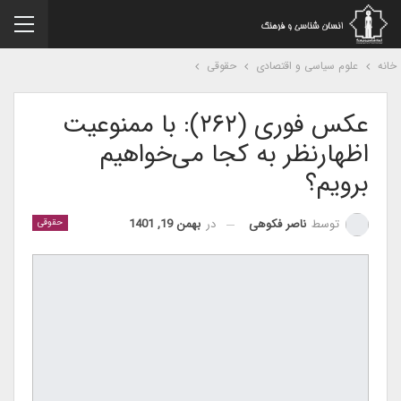
نه
علوم سیاسی و اقتصادی
حقوقی
عکس فوری (۲۶۲): با ممنوعیت
اظهار‌نظر به کجا می‌خواهیم
برویم؟
در
بهمن 19, 1401
توسط
ناصر فکوهی
حقوقی