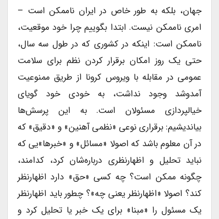
جهان، بلکه به طور خاص در ایران ناممکن است –
امری ناممکن نیست. ابتدا بگوییم چرا خود موقعیت،
ناممکن است: اینکه در کشوری که در طول سه سال،
حتی یک روز امکان برقرار کردن نظم برای سلامت
عمومی در مقابله با ویروس کرونا از طریق ممنوعیت
آمد‌و‌شد وجود نداشت، به خودی خود گویای
خیالپردازی مسئولان است. به این پرسش‌ها
بیاندیشیم: برقراری نوعی «نظمی آهنین» و «دقیق» که
در آن معلوم باشد که اصولا «مسائل» و «خبرها»یی که
نباید تحلیل و اظهار‌نظری درباره‌شان کرد، کدامند،
چگونه ممکن است؟ چه کسی «حق» دارد اظهار‌نظر
کند؟ اصولا «اظهار‌نظر یعنی چه»؟ چطور باید اظهار‌نظر
یک مسئول را «مبنا» برای یک خبر یا تحلیل کرد و