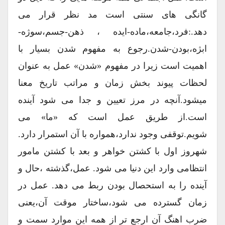
گانگی های سنتی است مد نظر قرار می
دهد.:فرد،جامعه،ماده-ایده ، ذهن-جسم،سوژه-
ابژه،بودن-شدن.رجوع به مفهوم شدن بسیار با
اهمیت است زیرا در مفهوم «شدن» عمل به عنوان
لحظات پیوند بخش زمان و مراتب تاریخ معنا
میشود.آنچه در مرز تعیین و جدا می شود آینده
است.از طریق عمل است که «ما» می
شویم.توقفی وجود ندارد،همواره با آن استمرار دارد.
شهروز اول با کشتن خواهر و بعد با کشتن مامور
انتظامی وارد این دنیا می شود. عمل،گذشته ،حال و
آینده را به استحصال بودن ربط می دهد. عمل در
زمان گسترده می شود،ساختار موقت آن،یعنی
ضرب اهنگ آن ارجع تر از همه این موارد سمت و