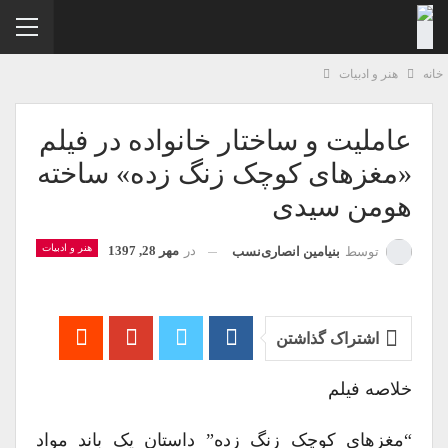
نه
هنر و ادبیات
عاملیت و ساختار خانواده در فیلم
«مغزهای کوچک زنگ زده» ساخته
هومن سیدی
هنر و ادبیات
در
مهر 28, 1397
توسط
بنیامین انصاری‌نسب
اشتراک گذاشتن
خلاصه فیلم
“مغزهای کوچک زنگ زده” داستان یک باند مواد