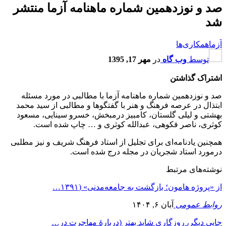
صد و نوزدهمین شماره ماهنامه آزما منتشر
شد
آزما
همکاری‌ها
توسط
وب گاه
در
مهر 17, 1395
اشتراک گذاشتن
صد و نوزدهمین شماره ماهنامه آزما با مطالبی در مورد مسئله
ابتذال در عرصه فرهنگ و هنر با گفتگوها و مطالبی از سید محمد
بهشتی و لیلی گلستان، کامبیز درمبخش، خسرو سینایی، مسعود
کوثری، ناصر فکوهی، عبدالله کوثری و … چاپ شده است.
همچنین یادنامه‌ای برای تجلیل از استاد فرهنگ شریف و نیز مطلبی
درمورد استاد شجریان در مجله درج شده است.
نوشته‌های مرتبط
از «پروژه هامون؛ بازگشت به جامعه‌مدنی» (۱۳۹۱…
روابط عمومی
آبان ۶, ۱۴۰۴
جایی دیگر، روزگاری شاید بهتر (دربارۀ مهاجرت در…