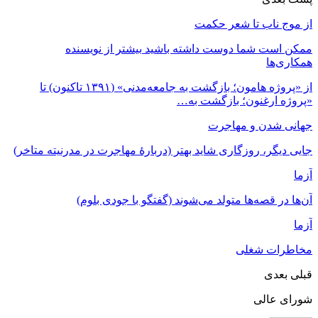
از موج ناب تا شعر حکمت
ممکن است شما دوست داشته باشید
بیشتر از نویسنده
همکاری‌ها
از «پروژه هامون؛ بازگشت به جامعه‌مدنی» (۱۳۹۱ تاکنون) تا
«پروژه ارغنون؛ بازگشت به…
جهانی شدن و مهاجرت
جایی دیگر، روزگاری شاید بهتر (دربارۀ مهاجرت در مدرنیته متاخر)
آزما
آن‌ها در قصه‌ها متولد می‌شوند (گفتگو با جودی بلوم)
آزما
مخاطرات شغلی
قبلی
بعدی
شورای عالی