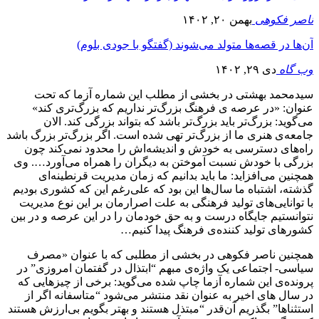
ناصر فکوهی
بهمن ۲۰, ۱۴۰۲
آن‌ها در قصه‌ها متولد می‌شوند (گفتگو با جودی بلوم)
وب گاه
دی ۲۹, ۱۴۰۲
سیدمحمد بهشتی در بخشی از مطلب این شماره آزما که تحت
عنوان: «در عرصه ی فرهنگ بزرگ‌تر نداریم که بزرگ‌تری کند»
می‌گوید: بزرگ‌تر باید بزرگ‌تر باشد که بتواند بزرگی کند. الان
جامعه‌ی هنری ما از بزرگ‌تر تهی شده است. اگر بزرگ‌تر بزرگ باشد
راه‌های دسترسی به خودش و اندیشه‌اش را محدود نمی‌کند چون
بزرگی با خودش نسبت آموختن به دیگران را همراه می‌آورد…. وی
همچنین می‌افزاید: ما باید بدانیم که زمان مدیریت قرنطینه‌ای
گذشته، اشتباه ما سال‌ها این بود که علی‌رغم این که کشوری بودیم
با توانایی‌های تولید فرهنگی به علت اصرارمان بر این نوع مدیریت
نتوانستیم جایگاه درست و به حق خودمان را در این عرصه و در بین
کشورهای تولید کننده‌ی فرهنگ پیدا کنیم…
همچنین ناصر فکوهی در بخشی از مطلبی که با عنوان «مصرف
سیاسی- اجتماعی یک واژه‌ی مبهم “ابتذال در گفتمان امروزی” در
پرونده‌ی این شماره آزما چاپ شده می‌گوید: برخی از چیزهایی که
در سال های اخیر به عنوان نقد منتشر می‌شود “متاسفانه اگر از
استثناها” بگذریم آن‌قدر “مبتذل هستند و بهتر بگویم بی‌ارزش هستند