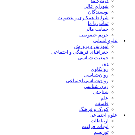
درباره ما
شورای عالی
نویسندگان
شرایط همکاری و عضویت
تماس با ما
حمایت مالی
حریم خصوصی
علوم انسانی
آموزش و پرورش
جغرافیای فرهنگی و اجتماعی
جمعیت شناسی
دین
روانکاوی
روان‌شناسی
روان‌شناسی اجتماعی
زبان شناسی
شناختی
علم
فلسفه
کودک و فرهنگ
علوم اجتماعی
ارتباطات
اوقات فراغت
توریسم