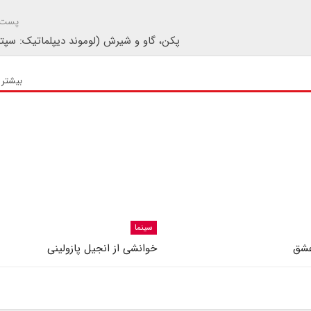
پست 
پکن، گاو و شیرش (لوموند دیپلماتیک: سپتامبر ۴
بیشتر 
سینما
عشق
خوانشی از انجیل پازولینی