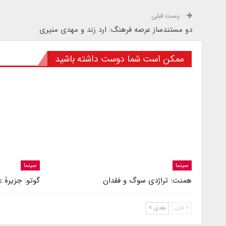
پست قبلی
دو مستندساز عرصه فرهنگ: ارد زند و مهدی منیری
ممکن است شما دوست داشته باشید
سینما
سینما
همنت: تراژدی سوگ و فقدان
گوتو: جزیرۀ 
قبلی
بعدی