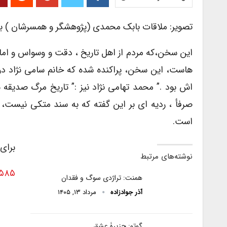
تصویر: ملاقات بابک محمدی (پژوهشگر و همسرشان ) با ست
این سخن،که مردم از اهل تاریخ ، دقت و وسواس و امان
هاست، این سخن، پراکنده شده که خانم سامی نژاد در ده
صرفأ ، ردیه ای بر این گفته که به سند متکی نیست، 
است.
برای
نوشته‌های مرتبط
۴۵۸۵
همنت: تراژدی سوگ و فقدان
آذر جوادزاده
مرداد ۱۳, ۱۴۰۵
گوتو: جزیرۀ عشق