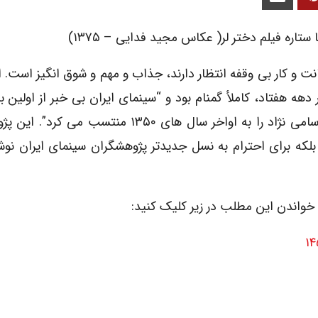
اره فیلم دختر لر( عکاس مجید فدایی – ۱۳۷۵)
ت و کار بی وقفه انتظار دارند، جذاب و مهم و شوق انگیز است. 
ه هفتاد، کاملأ گمنام بود و “سینمای ایران بی خبر از اولین با
اش بود .” محمد تهامی نژاد نیز :” تاریخ مرگ صدیقه سامی نژاد را به اواخر سال های ۱۳۵۰ م
بلکه برای احترام به نسل جدیدتر پژوهشگران سینمای ایران نو
 خواندن این مطلب در زیر کلیک کنید:
۱