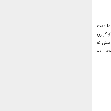
اما مدت
زیگر زن
نتسب می کرد”. این پژوهش نه
شته شده