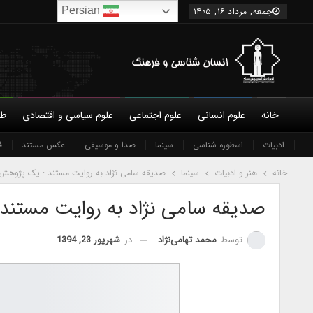
Persian
جمعه, مرداد ۱۶, ۱۴۰۵
خانه
علوم انسانی
علوم اجتماعی
علوم سیاسی و اقتصادی
طب
ادبیات
درباره ما
شورای عالی
اسطوره شناسی
سینما
نویسندگان
صدا و موسیقی
شرایط همکاری و عضویت
عکس مستند
تماس 
ف
خانه
هنر و ادبیات
سینما
صدیقه سامی نژاد به روایت مستند : یک پژوهش 
صدیقه سامی نژاد به روایت مستند
در
شهریور 23, 1394
توسط
محمد تهامی‌نژاد