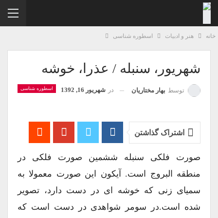
نه
هنر و ادبیات
اسطوره شناسی
شهریور، سنبله / عذرا، خوشه
اسطوره شناسی
در
شهریور 16, 1392
توسط
بهار مختاریان
اشتراک گذاشتن
صورت فلکی سنبله ششمین صورت فلکی در
منطقه البروج است. آیکون این صورت معمولا به
سمیای زنی که خوشه ای در دست دارد، تصویر
شده است.در سومر شواهدی در دست است که