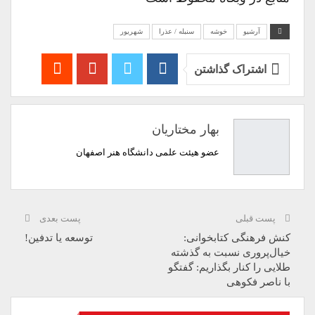
آرشیو
خوشه
سنبله / عذرا
شهریور
اشتراک گذاشتن
بهار مختاریان
عضو هیئت علمی دانشگاه هنر اصفهان
پست قبلی
پست بعدی
کنش فرهنگی کتابخوانی:
توسعه یا تدفین!
خیال‌پروری نسبت به گذشته
طلایی را کنار بگذاریم: گفتگو
با ناصر فکوهی