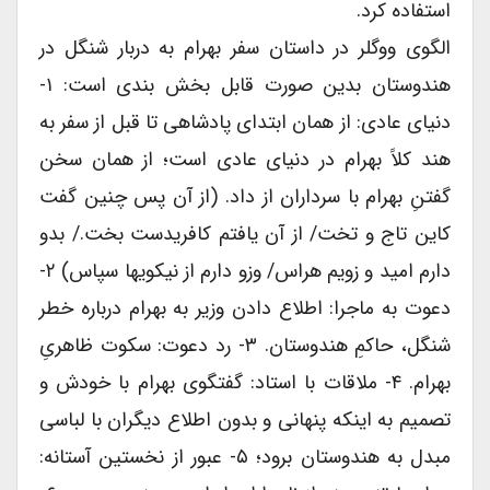
استفاده کرد.
الگوی ووگلر در داستان سفر بهرام به دربار شنگل در
هندوستان بدین صورت قابل بخش بندی است: ۱-
دنیای عادی: از همان ابتدای پادشاهی تا قبل از سفر به
هند کلاً بهرام در دنیای عادی است؛ از همان سخن
گفتنِ بهرام با سرداران از داد. (از آن پس چنین گفت
کاین تاج و تخت/ از آن یافتم کافریدست بخت./ بدو
دارم امید و زویم هراس/ وزو دارم از نیکویها سپاس) ۲-
دعوت به ماجرا: اطلاع دادن وزیر به بهرام درباره خطر
شنگل، حاکمِ هندوستان. ۳- رد دعوت: سکوت ظاهریِ
بهرام. ۴- ملاقات با استاد: گفتگوی بهرام با خودش و
تصمیم به اینکه پنهانی و بدون اطلاع دیگران با لباسی
مبدل به هندوستان برود؛ ۵- عبور از نخستین آستانه: