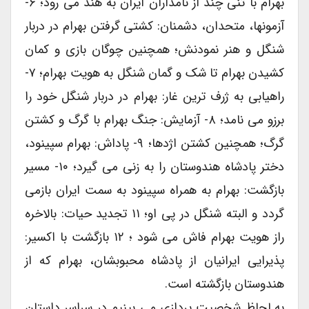
بهرام با تنی چند از نامداران ایران به هند می رود؛ ۶-
آزمونها، متحدان، دشمنان: کشتی گرفتن بهرام در دربار
شنگل و هنر نمودنش؛ همچنین چوگان بازی و کمان
کشیدن بهرام تا شک و گمان شنگل به هویت بهرام؛ ۷-
راهیابی به ژرف ترین غار: بهرام در دربار شنگل خود را
برزو می نامد؛ ۸- آزمایش: جنگ بهرام با گرگ و کشتن
گرگ؛ همچنین کشتن اژدها؛ ۹- پاداش: بهرام سپینود،
دختر پادشاه هندوستان را به زنی می گیرد؛ ۱۰- مسیر
بازگشت: بهرام به همراه سپینود به سمت ایران بازمی
گردد و البته شنگل در پی او؛ ۱۱ تجدید حیات: بالاخره
راز هویت بهرام فاش می شود ؛ ۱۲ بازگشت با اکسیر:
پذیرایی ایرانیان از پادشاه محبوبشان، بهرام که از
هندوستان بازگشته است.
به لحاظ شخصیت پردازی می بینیم در سراسر داستان