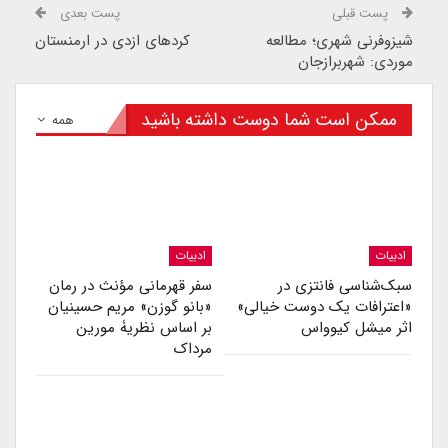
پست قبلی
پست بعدی
شیزوفرنی شهری؛ مطالعه
کردهای ازدی در ارمنستان
موردی: شهربرازجان
ممکن است شما دوست داشته باشید
همه
ادبیات
ادبیات
سبک‌شناسی فانتزی در
سفر قهرمانی مؤنث در رمان
«اعترافات یک دوست خیالی»
«بانو گوزن» مریم حسینیان
اثر میشل کیوواس
بر اساس نظریۀ مورین
مرداک