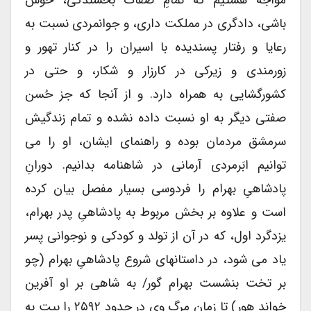
مواجه هستیم که تمامِ صفات بخشندگی، خوش
باشی، دادگری در مملکت داری، و جوانمردی نسبت به
رعایا و رفتار پسندیده با اسیران را در کنار تهور و
زورمندی و زیرکی در کارزار و شکار، و حتی در
کشورگشایی به همراه دارد. و از آنجا که جز حُسن
صفتی دیگر به او نسبت داده نشده و تمام زندگیش
سرمشق مردمان بوده و راهنمای ایشان، او را می
توانیم ابَرمردی آرمانی در شاهنامه بدانیم. دورانِ
پادشاهیِ بهرام را فردوسی بسیار مفصل بیان کرده
است و علاوه بر بخش مربوط به پادشاهیِ پدر بهرام،
یزدگرد اول، که در آن از تولد و کودکی و نوجوانی پسر
یاد می شود، در داستانهای شروع پادشاهیِ بهرام (چو
بر تخت بنشست بهرام گور/ به شاهی بر او آفرین
خواند هور) تا زمانِ مرگ وی در حدود ۲۵۹۲ را بیت به