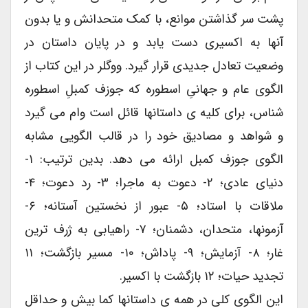
پشت سر گذاشتن موانع، با کمک متحدانش و یا بدون
آنها به اکسیری دست یابد و در پایان داستان در
وضعیت تعادل جدیدی قرار گیرد. ووگلر در این کتاب از
الگوی عام و جهانیِ اسطوره که جوزف کمبلِ اسطوره
شناس، برای کلیه ی داستانها قائل است وام می گیرد
و شواهد و مصادیق خود را در قالب الگویی مشابه
الگوی جوزف کمبل ارائه می دهد. بدین ترتیب: ۱-
دنیای عادی؛ ۲- دعوت به ماجرا؛ ۳- رد دعوت؛ ۴-
ملاقات با استاد؛ ۵- عبور از نخستین آستانه؛ ۶-
آزمونها، متحدان، دشمنان؛ ۷- راهیابی به ژرف ترین
غار؛ ۸- آزمایش؛ ۹- پاداش؛ ۱۰- مسیر بازگشت؛ ۱۱
تجدید حیات؛ ۱۲ بازگشت با اکسیر.
این الگوی کلی در همه ی داستانها کما بیش و حداقل