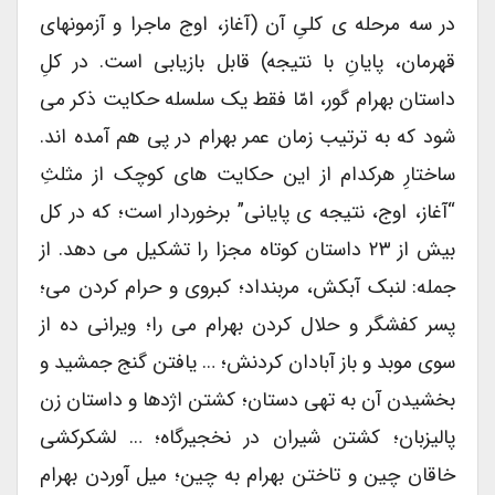
در سه مرحله ی کلیِ آن (آغاز، اوج ماجرا و آزمونهای
قهرمان، پایانِ با نتیجه) قابل بازیابی است. در کلِ
داستان بهرام گور، امّا فقط یک سلسله حکایت ذکر می
شود که به ترتیب زمان عمر بهرام در پی هم آمده اند.
ساختارِ هرکدام از این حکایت های کوچک از مثلثِ
“آغاز، اوج، نتیجه ی پایانی” برخوردار است؛ که در کل
بیش از ۲۳ داستان کوتاه مجزا را تشکیل می دهد. از
جمله: لنبک آبکش، مربنداد؛ کبروی و حرام کردن می؛
پسر کفشگر و حلال کردن بهرام می را؛ ویرانی ده از
سوی موبد و باز آبادان کردنش؛ … یافتن گنج جمشید و
بخشیدن آن به تهی دستان؛ کشتن اژدها و داستان زن
پالیزبان؛ کشتن شیران در نخجیرگاه؛ … لشکرکشی
خاقان چین و تاختن بهرام به چین؛ میل آوردن بهرام