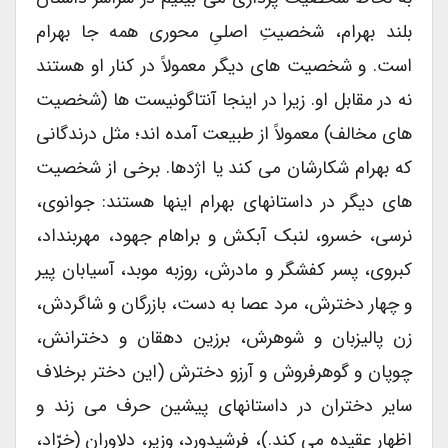
بلند بهرام، شخصیتِ اصلیِ محوری همه جا بهرام
است. و شخصیت های دیگر معمولاً در کنار او هستند
نه در مقابل او. زیرا در اینجا آنتاگونیست ها (شخصیت
های مخالف) معمولاً از طبیعت آمده اند؛ مثل درندگانی
که بهرام شکارشان می کند یا اژدها. برخی از شخصیت
های دیگر در داستانهای بهرام اینها هستند: جوانوی،
نرسی، خسرو، لنبک آبکش و براهام جهود، مهربنداد،
کبروی، پسر کفشگر و مادرش، روزبه موبد، آسیابان پیر
و چهار دخترش، مرد عصا به دست، بازرگان و شاگردش،
زن پالیزبان و شوهرش، برزین دهقان و دخترانش،
چوپان و گوهرفروش و آرزو دخترش (این دختر برخلاف
سایر دختران در داستانهای پیشین حرف می زند و
اظهار عقیده می کند.)، فرشیدورد، وزیر، دلاوران (خرّاد،