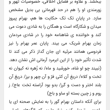
ببخشد. و علاوه بر فضایل اخلاقی، خصوصیات تهور و
زورمندی او را هم در حد قهرمانی بی بدیل مشخص
سازد. در پایانِ تک تک حکایت ها هم، بهرام پیروز
میدان و شکارگاه است و همگان را به شادی دعوت می
کند و خواننده ی شاهنامه خود را در شادی مردمان
زمان بهرام شریک می بیند. پایان عمر بهرام را نیز
فردوسی همانند مرثیه ای جان گداز ذکر می کند تا
شدت تأثیر خود را از این ابرمرد آرمانی اش نشان دهد.
(نبیند چو او شاه، خورشید و ماه/ نه زُهره نه کیوان نه
تخت و کلاه/ دریغ آن کئی فرّ و آن چهر و برز/ دریغ آن
بلند اختر و دست و گرز/ بدو بود آراسته تخت عاج/ ز
روم و ز چین بسته او ساو و باج)
برای آنکه داستان بهرام گور را به نمایش صحنه ای یا