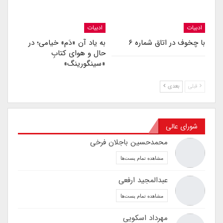
ادبیات
ادبیات
با چخوف در اتاق شماره ۶
به یاد آن «دَم» خیامی؛ در
حال و هوای کتابِ
«سینگورینگ»
قبلی
بعدی
شورای عالی
محمدحسین باجلان فرخی
مشاهده تمام پست‌ها
عبدالمجید ارفعی
مشاهده تمام پست‌ها
مهرداد اسکویی