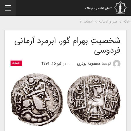
نه
هنر و ادبیات
ادبیات
شخصیتِ بهرام گور، ابرمرد آرمانی
فردوسی
در
تیر 16, 1391
توسط
معصومه بوذری
ادبیات