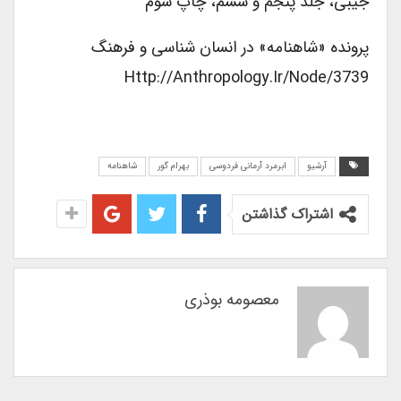
جیبی، جلد پنجم و ششم، چاپ سوم
پرونده «شاهنامه» در انسان شناسی و فرهنگ
Http://anthropology.ir/node/3739
آرشیو
ابرمرد آرمانی فردوسی
بهرام گور
شاهنامه
اشتراک گذاشتن
معصومه بوذری