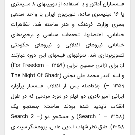
فیلم‏سازان آماتور و با استفاده از دوربین‏های ۸ میلیمتری
یا ۱۶ میلیمتری ساده، تلویزیون ایران یا واحد سمعی
بصری وزارت فرهنگ و هنر ساخته شد. تظاهرات
خیابانی، اعتصاب‏ها، تجمعات سیاسی و برخوردهای
خیابانی نیروهای انقلابی و نیروهای حکومتی
تصویر‏برداری شد. نمونه‏های فیلم‏های این دوره عبارتند
از: برای آزادی حسین ترابی (For Freedom – ۱۳۵۹)
و لیله القدر محمد علی نجفی (The Night Of Ghadr
– ۱۳۵۹). بلافاصله پس از انقلاب فیلم‏ساز پرآوازه
ایرانی امیر نادری دو فیلم در مورد مردمی که در طول
انقلاب ناپدید شده بودند ساخت: جستجو یک
(Search 1 – ۱۳۵۸) و جستجو دو (Search 2 –
۱۳۵۸). طبق نظر شهاب الدین عادل، پژوهشگر سینمای