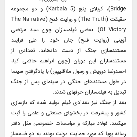
Bridge)، کربلای پنج (Karbala 5) و دو مجموعه
حقیقت (The Truth) و روایت فتح (The Narrative
Of Victory). بعضی فیلم‏سازان چون سید مرتضی
آوینی (روایت فتح) جان خود را طی فرایند
‏مستند‏سازی جنگ از دست داده‏اند. تعدادی از
مستند‏سازان این دوران (چون ابراهیم حاتمی کیا،
احمدرضا درویش و رسول ملاقلی‏پور) با یادگرفتن سینما
در طول مستند‏های جنگی در سینمای پس از جنگ
تبدیل به فیلم‏سازان حرفه‏ای شدند.
بعد از جنگ نیز تعدادی فیلم تولید شده که بازسازی
کشور و پیشرفت در بخش‏های صنعتی و علمی را ثبت
می‏کنند. فولاد مبارکه و مؤسسات خصوصی مثل دفتر
رسانه پویا که مورد حمایت دولت بودند به دو فیلم‏ساز