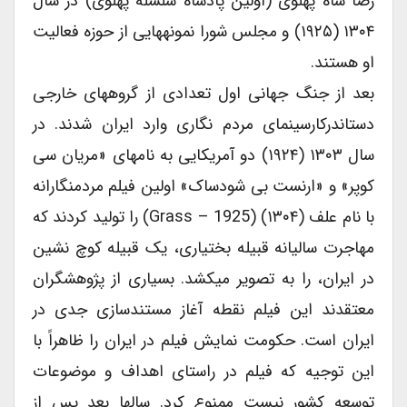
رضا شاه پهلوی (اولین پادشاه سلسله پهلوی) در سال
۱۳۰۴ (۱۹۲۵) و مجلس شورا نمونه‏هایی از حوزه فعالیت
او هستند.
بعد از جنگ جهانی اول تعدادی از گروههای خارجی
دست‏اندرکارسینمای مردم نگاری وارد ایران شدند. در
سال ۱۳۰۳ (۱۹۲۴) دو آمریکایی به نامهای «مریان سی
کوپر» و «ارنست بی شودساک» اولین فیلم مردم‏نگارانه
با نام علف (۱۳۰۴) (Grass – 1925) را تولید کردند که
مهاجرت سالیانه قبیله بختیاری، یک قبیله کوچ نشین
در ایران، را به تصویر می‏کشد. بسیاری از پژوهشگران
معتقدند این فیلم نقطه آغاز مستند‏سازی جدی در
ایران است. حکومت نمایش فیلم در ایران را ظاهراً با
این توجیه که فیلم در راستای اهداف و موضوعات
توسعه کشور نیست ممنوع کرد. سالها بعد پس از