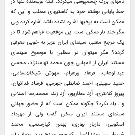
نام‏های بزرگ چشم‏پوشی می‏گردد. البته نویسنده تنها در
خط پایانی نوشته خود به کاستی‏های مطلب و این که
ممکن است به برخی‏ها اشاره نشده باشد اشاره کرده ولی
مگر چند بار ممکن است این موقعیت فراهم شود تا در
یک مرجع معتبر، سینمای ایران عزیز به خوبی معرفی
گردد؟ مگر می‏توان در مطلبی با موضوع سینمای
مستند ایران از نامهایی چون محمد تهامی‏نژاد، محسن
عبدالوهاب، فرهاد ورهرام، مهوش شیخ‏الاسلامی،
حمید سهیلی، احمد ضابطی جهرمی، فرشاد فدائیان،
پیروز کلانتری، اُرُد عطارپور، اُرُد زند، محمدرضا اصلانی
و… یاد نکرد؟ چگونه ممکن است که از حضور جهانی
سینمای مستند ایران سخن گفت ولی از مهرداد
اسکویی، مازیار بهاری، بهمن کیارستمی، محمد
شیروانی یا مهناز افضلی که سهم عمده‏ای در معرفی آن