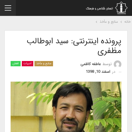
نه
منابع و مأخذ
پرونده اینترنتی: سید ابوطالب
مظفری
توسط
عاطفه کاظمی
منابع و مأخذ
ادبیات
افغان
در
اسفند 10, 1398