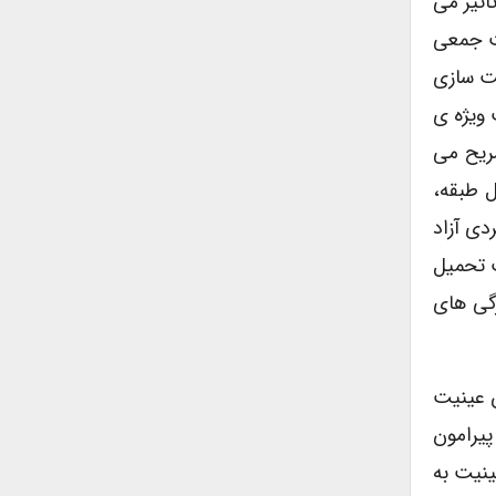
أثیر می
یت جمعی
یت سازی
ویژه ی
تشریح می
 طبقه،
دی آزاد
ت تحمیل
گی های
ن عینیت
از محیط پیرامون
ینیت به