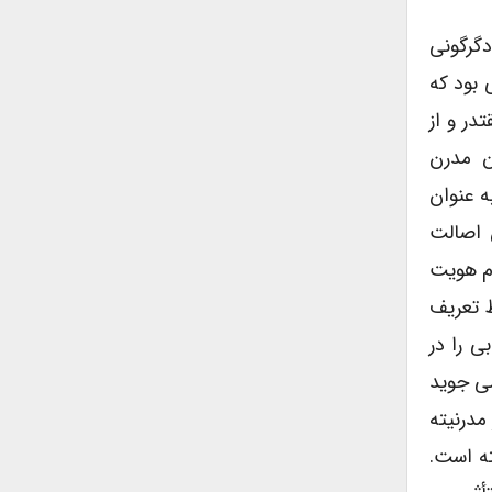
دگرگونی
 بود که
ر و از
ن مدرن
 عنوان
 اصالت
وم هویت
ط تعریف
 را در
می جوید
مدرنیته
ته است.