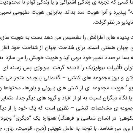
ا کسی که تجربه ی زندگی اشتراکی و یا زندگی توأم با محدودی
ه” بپذیرد و آنرا هویت مند بداند. بنابراین هویت مفهومی نسب
پذیر در نظر گرفت.
ت پدیده های اطرافش را تشخیص می دهد دست به هویت سازی 
 های جهان هستی است، برای شناخت جهان از شناخت خود آغاز م
ا در صدد تغییر خود برمی آید و هویت خویش را می سازد. به 
ان تأثیرات بیولوژیک را نادیده گرفت. بیولوژی پس زمینه ای
تن و بروز مجموعه های کنشی – گفتمانی پیچیده منجر می شود
یو ” هویت مجموعه ای از کنش های بیرونی و باورها، محتواها و
ا نگاه دیگران نسبت به او از افراد و گروه های دیگر جدا، متمایز 
مجموعه ی مشخصات کنشی – نظری است که یک خود را از دیگ
(فکوهی: در انسان شناسی و فرهنگ) همواره یک “دیگری” وجود 
 وی می شناسد. با توجه به عامل هویتی (دین، قومیت، زبان، 