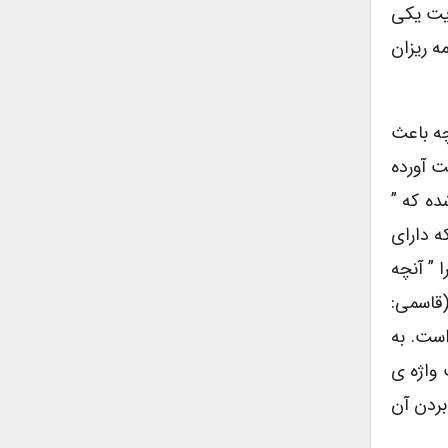
ویت یکی
ه ریزان
ه باعث
ت آورده
ه که ”
ه دارای
رد این واژه را ” آنچه
Who O ) معنی کرده است. (قاسمی:
 به معنی موجود بودن است. به
ق می توان گفت واژه ی
 بردن آن