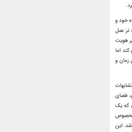
د.
ه خود و
 تر عمل
یر هویت
کند اما
 زمان و
تشابهات
ی، فضای
ن یعنی حدی که یک
 مخصوص
 باشد. این