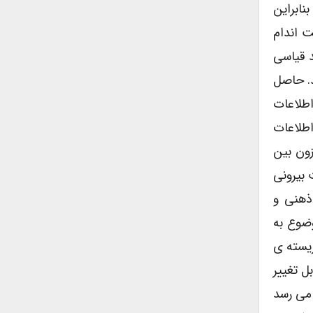
اعات انتقال یافته از رده ی واقعیت که منجر به ادراک یک پدیده می گردد”اطلاق می شود. (قاسمی:۴۲) بنابراین
 اندام
 قیاسی
. حاصل
اطلاعات
طلاعات
ون بین
قعیت بیرونی
ذهنی و
وضوع به
یسته ی
ل تغییر
 می رسد