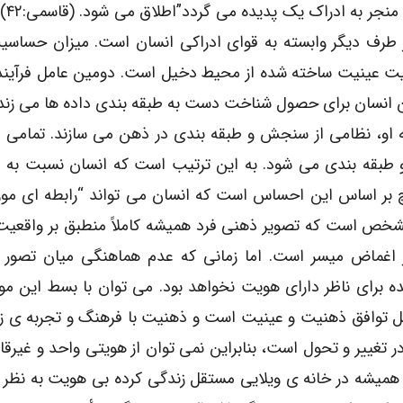
“مجموعه ی اطل
طرف دیگر وابسته به قوای ادراکی انسان است. میزان حساسیت
ت عینیت ساخته شده از محیط دخیل است. دومین عامل فرآیند
نسان برای حصول شناخت دست به طبقه بندی داده ها می زند
 او، نظامی از سنجش و طبقه بندی در ذهن می سازند. تمامی 
 طبقه بندی می شود. به این ترتیب است که انسان نسبت به ا
 بر اساس این احساس است که انسان می تواند “رابطه ای موز
رج ” به وجود آورد. (همان :۴۸) البته مشخص است که تصویر ذهنی فرد همیشه کاملاً منطبق بر وا
اغماض میسر است. اما زمانی که عدم هماهنگی میان تصور 
 برای ناظر دارای هویت نخواهد بود. می توان با بسط این م
صل توافق ذهنیت و عینیت است و ذهنیت با فرهنگ و تجربه ی ز
ر تغییر و تحول است، بنابراین نمی توان از هویتی واحد و غیرقاب
 همیشه در خانه ی ویلایی مستقل زندگی کرده بی هویت به نظر