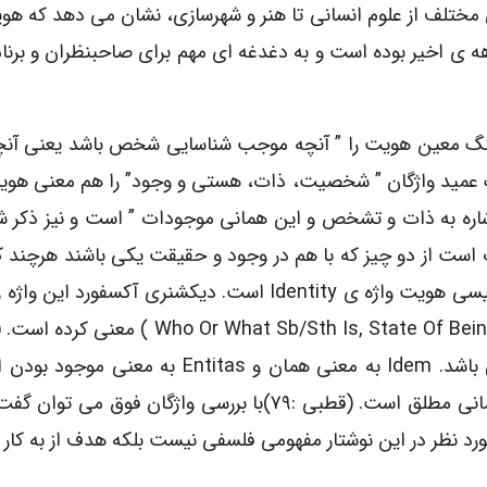
مختلف از علوم انسانی تا هنر و شهرسازی، نشان می دهد که ه
هه ی اخیر بوده است و به دغدغه ای مهم برای صاحبنظران و برنام
رهنگ معین هویت را ” آنچه موجب شناسایی شخص باشد یعنی آنچ
گ عمید واژگان ” شخصیت، ذات، هستی و وجود” را هم معنی هوی
ره به ذات و تشخص و این همانی موجودات ” است و نیز ذکر شد
است از دو چیز که با هم در وجود و حقیقت یکی باشند هرچند ک
بعضی وجوه افتراق باشند.” ( قطبی:۷۸-۷۹)معادل انگلیسی هویت واژه ی Identity است. دیکشنری آکسفو
که کسی یا چیزی هست، همان بودن” ( r What Sb/sth Is, State Of Being The Same
۵۷) ریشه ی Identity از واژه ی لاتین Identitas می باشد. Idem به معنی همان و Entitas
عبارت دیگر Identity به معنی همان موجود بودن و همانی مطلق است. (قطبی :۷۹)با بررسی واژگان فو
یت مورد نظر در این نوشتار مفهومی فلسفی نیست بلکه هدف از به کار