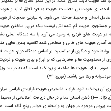
نقد هویت ثابت مدرن است. در این تفکر انسان ها بر یکدیگر ت
ریف انحصاری هویت بی معناست. هویت به فرد تعلق ندارد و هو
ن تعامل انسان و محیط ساخته می شود. به عبارتی صحبت از هو
در جستجوی هویت گم شده اش نیست بلکه در پی ساختن هویت 
تی که پست مدرنیته در هویت های فردی به وجود می آورد با سه دیدگاه اصلی 
ود آمدن هویت های خالی و سطحی شده تقسیم بندی هایی مثل
روابط خود و دیگری از میانمیبرد. بر اساس دیدگاه دوم، هویت فر
ری از محدودیت ها و فشارهایی که بر ابراز و بیان هویت و فردی
ومی برای هویت ها ساخته و پرداخته است که نه در بند ویژ
رانه و رها می باشند. (نوری: ۷۴)
ری آن پرداخته شود. فرآیند تشخیص هویت فرآیندی قیاسی میا
موجود (object) و داده های ذهنی (subject) است. (پاکزاد: ۱۰۰) ذهن انسان مدام در حال دریافت اطلاعاتی 
عیت بیرونی موجود در جهان به واسطه ی حواس پنج گانه است. ع