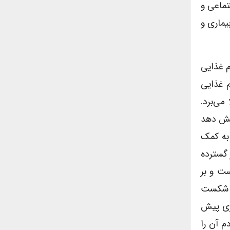
تماعی و
ت، بیماری و
م غذایی
م غذایی
می‌برد.
اهش دهد
 به کمک
 گسترده
ت و بر
که شکست
ری پیش
دم آن را