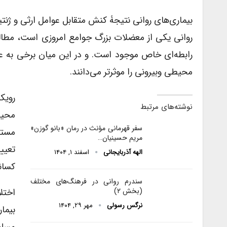
بیماری‌های روانی نتیجۀ کنش متقابل عوامل ارثی و ژن
روانی یکی از معضلات بزرگ جوامع امروزی است، مطال
رابطه‌ای خاص موجود است. و در این میان برخی به عو
محیطی وبیرونی را موثرتر می‌دانند.
رویک
نوشته‌های مرتبط
محیط
سفر قهرمانی مؤنث در رمان «بانو گوزن»
مستع
مریم حسینیان…
تعیی
الهه آذربایجانی
اسفند ۱, ۱۴۰۴
کسانی
سندرم روانی در فرهنگ‌های مختلف
اختلا
(بخش ۲)
نرگس رسولی
مهر ۲۹, ۱۴۰۴
بیما