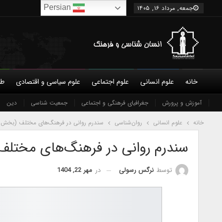
Persian
جمعه, مرداد ۱۶, ۱۴۰۵
خانه
علوم انسانی
علوم اجتماعی
علوم سیاسی و اقتصادی
طب
درباره ما
آموزش و پرورش
شورای عالی
نویسندگان
جغرافیای فرهنگی و اجتماعی
جمعیت شناسی
شرایط همکاری و عضویت
دین
تماس 
خانه
علوم انسانی
روان‌شناسی
سندرم روانی در فرهنگ‌های مختلف (بخش 1)
سندرم روانی در فرهنگ‌های مختلف 
در
مهر 22, 1404
توسط
نرگس رسولی