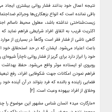
نتیجه اعمال خود بدانند فشار روانی بیشتری ایجاد می
باقی نمانده است که انواع بزهکاری‌ها وجرائم ضداجتماع
زیست‌شناختی نداشته باشد، معلول محیط ناسالم اج
اکثریت قریب به اتفاق افراد شرایطی فراهم نماید که بت
گاهی ناشی از فشار فقر است وگاهاٌ در بسیاری از موا
باعث اعتیاد می‌شود. ایشان که در حد استحقاق خود ام
خود را ابراز دارد برای گریز از فشار روانی ناچاراٌ شیوه
روبروی او ایستاده موثر واقع می‌شود. حفظ بهداشت 
فراهم نمودن امکانات جهت شکوفایی افراد، رفع تبعی
فضایی زاینده و بالنده که فرد بتواند در آن آینده خود را
وخلاق از افراد بیهوده وعبث است. [۲]
«مارگارت مید» انسان شناس مشهور این موضوع را چنین
موجود زنده در معرض آن قرار دارد، نیست بلکه ی