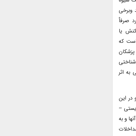
یک شیوه
 وبرخی
 صرفاٌ
کنش یا
است که
 پزشکان
 شناختی
 به اثر
و در این
زیستی –
ها و به
داخلات