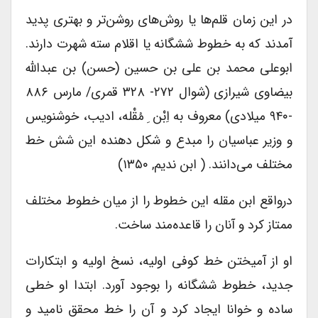
در این زمان قلم‌ها یا روش‌های روشن‌تر و بهتری پدید
آمدند که به خطوط ششگانه یا اقلام سته شهرت دارند.
ابوعلی محمد بن علی بن حسین (حسن) بن عبدالله
بیضاوی شیرازی (شوال ۲۷۲- ۳۲۸ قمری/ مارس ۸۸۶
-۹۴۰ میلادی) معروف به اِبْن ِ مُقْله، ادیب، خوشنویس
و وزیر عباسیان را مبدع و شکل دهنده این شش خط
مختلف می‌دانند. ( ابن ندیم, ۱۳۵۰)
درواقع ابن مقله این خطوط را از میان خطوط مختلف
ممتاز کرد و آنان را قاعده‌مند ساخت.
او از آمیختن خط کوفی اولیه، نسخ اولیه و ابتکارات
جدید، خطوط ششگانه را بوجود آورد. ابتدا او خطی
ساده و خوانا ایجاد کرد و آن را خط محقق نامید و