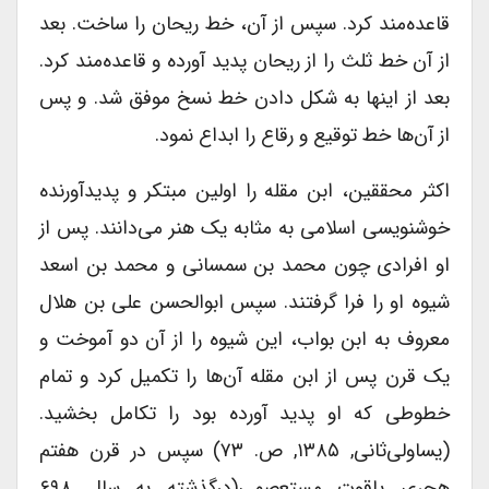
قاعده‌مند کرد. سپس از آن، خط ریحان را ساخت. بعد
از آن خط ثلث را از ریحان پدید آورده و قاعده‌مند کرد.
بعد از اینها به شکل دادن خط نسخ موفق شد. و پس
از آن‌ها خط توقیع و رقاع را ابداع نمود.
اکثر محققین، ابن مقله را اولین مبتکر و پدیدآورنده
خوشنویسی اسلامی به مثابه یک هنر می‌دانند. پس از
او افرادی چون محمد بن سمسانی و محمد بن اسعد
شیوه او را فرا گرفتند. سپس ابوالحسن علی بن هلال
معروف به ابن بواب، این شیوه را از آن دو آموخت و
یک قرن پس از ابن مقله آن‌ها را تکمیل کرد و تمام
خطوطی که او پدید آورده بود را تکامل بخشید.
(یساولی‌ثانی, ۱۳۸۵, ص. ۷۳) سپس در قرن هفتم
هجری یاقوت مستعصمی(درگذشته به سال ۶۹۸