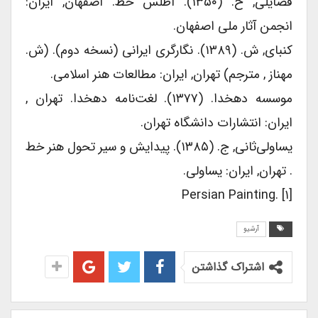
فضایلی, ح. (۱۳۵۰). اطلس خط. اصفهان, ایران:
انجمن آثار ملی اصفهان.
کنبای, ش. (۱۳۸۹). نگارگری ایرانی (نسخه دوم). (ش.
مهناز , مترجم) تهران, ایران: مطالعات هنر اسلامی.
موسسه دهخدا. (۱۳۷۷). لغت‌نامه دهخدا. تهران ,
ایران: انتشارات دانشگاه تهران.
یساولی‌ثانی, ج. (۱۳۸۵). پیدایش و سیر تحول هنر خط
. تهران, ایران: یساولی.
[۱] .Persian Painting
آرشیو
اشتراک گذاشتن