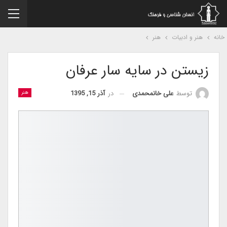
نه
هنر و ادبیات
هنر
زیستن در سایه سار عرفان
در
آذر 15, 1395
توسط
علی خانمحمدی
هنر