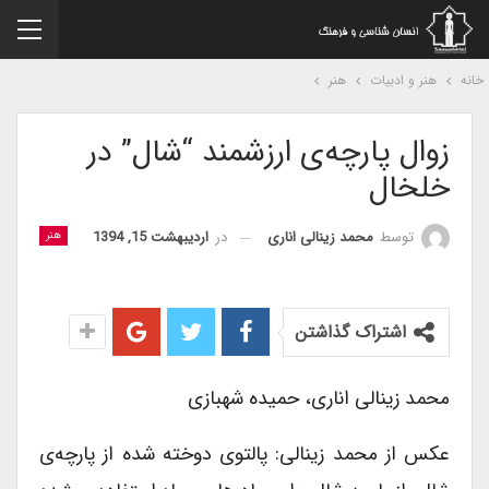
نه
هنر و ادبیات
هنر
زوال پارچه‌ی ارزشمند “شال” در
خلخال
در
اردیبهشت 15, 1394
توسط
محمد زینالی اناری
هنر
اشتراک گذاشتن
محمد زینالی اناری، حمیده شهبازی
عکس از محمد زینالی: پالتوی دوخته شده از پارچه‌ی