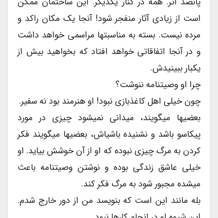
پانصد اثر. همه در کنار یکدیگر. این ساختمان ممکن
است از زیادی آثار منفجر شود! آنجا یک مکان راکد و
مرده نیست. بسته به مناسبتها مراسمی خواهد داشت
و در آنجا اتفاقاتی خواهد افتاد که بخواهید بیش از
یکبار ببینیدش.
چرا او وصیتنامه ننوشت؟
چون خیلی اهل کاغذبازی نبود! او هنرمند بود نه سفیر.
بعضیها میگویند، میدانی نمیشود چیزی در مورد
پیکاسو باشد و نشنیده باشیاش، بعضیها میگویند فکر
کردن به مرگ چیزی نبوده که او از آن خوشش بیاید. او
خیلی عاشق زندگی بوده و نوشتن وصیتنامه باعث
میشده مجبور شود به مرگ فکر کند.
بله مانند این است که بنویسد من از دور خارج شدم.
این شیوه او در انجام کارها نبود.