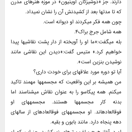
دارند. جز «دوشیزگان آوینیون» در موزه هنرهای مدرن
که تا مدتها بعد از کشیدنش آن را نشان نمیداد.
چون همه فکر میکردند او دیوانه است.
همه شامل جرج براک۴.
بله میگفت:«ما او را آویخته از دار پشت نقاشیها پیدا
خواهیم کرد.» متیس گفت:«دیدن این نقاشی مانند
نوشیدن بنزین است».
آیا تو دوره مورد علاقهای برای خودت داری؟
من همیشه بر این واقعیت که مجسمهها مهمند تاکید
میکنم. همه پیکاسو را به عنوان نقاش میشناسند اما
بدنه کار مجسمهها هستند. مجسمههای او
فوقالعادهاند. او مجسمههای فوقالعادهای از سالهای
دهه پنجاه دارد. مانند بابون و بقیه.
او در آغاز هیچ سلف پرترهای نمیکشید. جز این که او