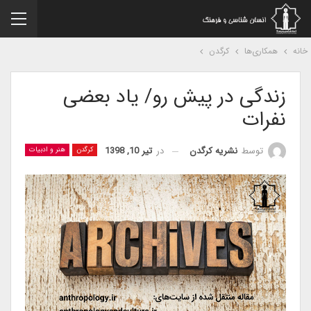
نه
همکاری‌ها
کرگدن
زندگی در پیش رو/ یاد بعضی
نفرات
در
تیر 10, 1398
توسط
نشریه کرگدن
کرگدن
هنر و ادبیات