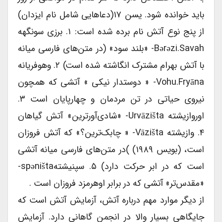
باید خوانده شود. یسن ۱۷(دعاهایی شامل نام ایزدان)
از پنج نوع آتش نام برده شده است: ۱. برزی سونگهه
Bərəzi.savah- «بلند سود» (در متن‌های فارسی میانه
با آتش بهرام مشترک انگاشته شده است) ۲. وهوفریانه
Vohu.fryāna- « دوستدار نیکی » آتشی که همچون
نیروی حیاتی در تن مردمان و چهارپایان است ۳.
اوروازیشته Urvāzišta- «شادی‌آورترین» آتش گیاهان
۴. وازیشته Vāzišta- « چابک‌‌ترین؟» که آتش فروزان
است، (بویس ۱۹۸۹) )در متن‌های فارسی میانه آتشی
است که در ابر حرکت دارد) ۵. سپنیشتهspəništa-
«مقدس‌تر» آتشی که در برابر اوهرمزد فروزان است .
از دیگر موارد مهم درباره آتش، آزمایش آتش است که
جایگاهی بسیار والا در انجمن گاهانی دارد. آزمایش