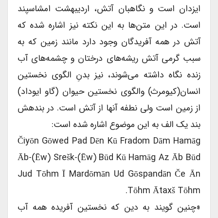
ایزدان است و نگاهبان آتش، اردیبهشت امشاسپند
است. در این متن‌ها به این نکته نیز اشاره شده که
آتش در همه آفریدگان وجود دارد مانند زمین که به
سبب گرمی آتش ریشه‌های درختان و چشمه‌های آب‌
زنده نگاه داشته می‌شوند، نیز بدنِ الگوی نخستین
انسان(کیومرث) والگوی نخستین حیوان (گاو ایوداد)
از زمین است ولی نطفه آنها از آتش است. در بندهش
بند یک الف به این موضوع اشاره شده است:
Čiyōn Gōwed Pad Dēn Kū Fradom Dām Hamāg
Āb-(ēw) Srešk-(ēw) Būd Kū Hamāg Az Āb Būd
Jud Tōhm Ī Mardōmān Ud Gōspandān Če Ān
Tōhm Ātaxš Tōhm.
«چنین گویند به دین که نخستین آفریده همه آب