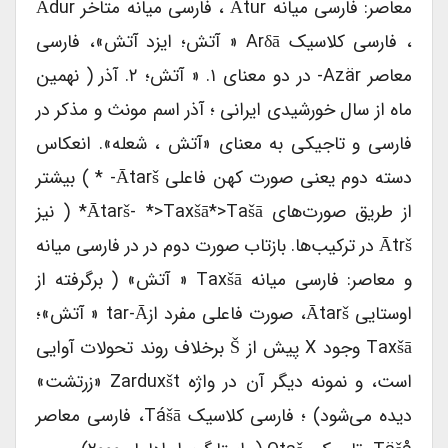
معاصر: فارسی میانه Ātur ، فارسی میانه متاخر Ādur
، فارسی کلاسیک Arδā « آتش؛ ایزد آتش»، فارسی
معاصر Azär- در دو معنای ۱. « آتش؛ ۲. آذر ( نهمین
ماه از سال خورشیدی ایرانی ؛ آذر اسم مونث و مذکر در
فارسی و تاجیکی به معنای «آتش ، شعله». انعکاس
دسته دوم یعنی صورت کهن فاعلی Ātarš- * ) بیشتر
از طریق صورت‌های Ātarš- *>taxšā*>tašā* ( نیز
Ātrš در ترکیب‌ها. بازتاب صورت دوم در در فارسی میانه
و معاصر: فارسی میانه Taxšā « آتش» ( برگرفته از
اوستایی Ātarš، صورت فاعلی مفرد ازtar-Ā « آتش»؛
Taxšā وجود X پیش از Š برخلاف روند تحولات آوایی
است، و نمونه دیگر آن در واژه Zarduxšt «زرتشت»
دیده می‌شود) ؛ فارسی کلاسیک Tášā، فارسی معاصر