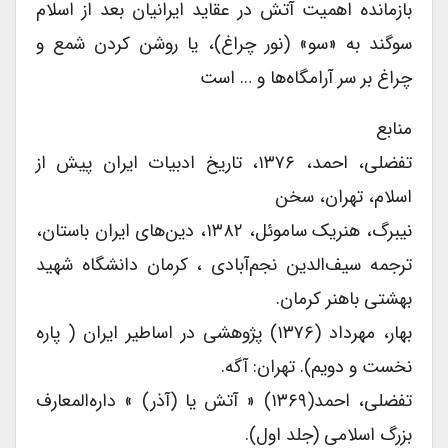
بازمانده اهمیت آتش در عقاید ایرانیان بعد از اسلام
سوگند به «سو» (نور چراغ)، یا روشن کردن شمع و
چراغ بر سر آرامگاه‌ها و … است
منابع
تفضلی، احمد، ۱۳۷۶، تاریخ ادبیات ایران پیش از
اسلام، تهران، سخن
نیبرگ، هنریک ساموئل، ۱۳۸۲، دین‌های ایران باستان،
ترجمه سیف‌الدین نجم‌آبادی ، کرمان دانشگاه شهید
بهشتی باهنر کرمان.
بهار، مهرداد (۱۳۷۶) پژوهشی در اساطیر ایران ( پاره
نخست و دویم). تهران: آگه.
تفضلی، احمد(۱۳۶۹) « آتش یا (آذر) » داره‌المعارف
بزرگ اسلامی (جلد اول).