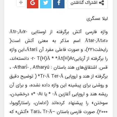
اشتراک گذاشتن
لیلا عسگری
واژه فارسی آتش برگرفته از اوستایی Ātr-,āϑr-
Ātar-,ātərə اسم مذکر به معنی آتش است(
رایخلت۲۲۱)، و صورت فاعلی مفرد آن Ātarš،این واژه
را برگرفته از آریاییr- T(h)ā * *āt(h)ar- دانسته‌اند،
قس. اشتقاق‌های هند باستان : Atharī́- , Atharyú- ،
برگرفته از هند و اروپایی Tr-Ā Ter-Ā* ( توضیح دقیق
و روشنی برای پیشینه این واژه داده نشده، و برای آن
ریشه هند و اروپایی آغازین Ā- * یا Ai- *« درخشیدن،
سوختن» را پیشنهاد کرده‌اند (ادلمان، راستارگویوا،
۲۰۰۰). صورت فارسی باستان –tarā، Tr-Ā «آتش» که