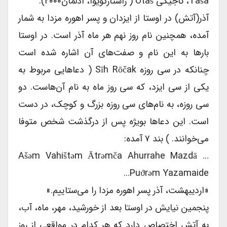
Täšå، تاجیکی Otaš ( راستارگویوا، ادلمان۲۰۰۰).
آذر(آتش) در اوستا از ایزدان و پسر اهوره مزدا به شمار
‌آمده، همچنین نام روز نهم هر ماه آذر است. در اوستا
بار‌ها به این نام و صفت‌های آن اشاره شده است
چنانکه در سی روزه Sīh Rōčak ( دعاهایی مربوط به
یکی از سی ایزد، که سی روز ماه به نام آن‌هاست. دو
سی روزه، به نام‌های سی روزه بزرگ و کوچک، در دست
است. این دعا‌ها بویژه پس از درگذشت شخص متوفا
می‌خوانند. ) بند ۷ آمده:
… Ašəm Vahištəm Ātrəmča Ahurrahe Mazdā
Puϑrəm Yazamaide…
«اردیبهشت، آذر پسر اهوره مزدا را می‌ستاییم.»
پنجمین نیایش در اوستا بعد از خورشید، مهر، ماه، آب،
به آتش اختصاص دارد که هر کدام در مواقعی از روز