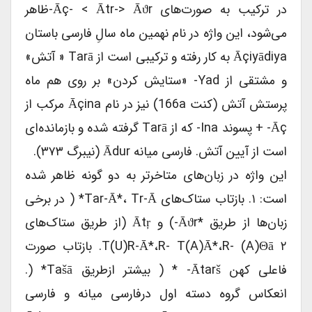
در ترکیب به صورت‌های Āç- < Ātr-> Āϑr-ظاهر
می‌شود، این واژه در نام نهمین ماه سالِ فارسی باستان
Āçiyādiya به کار رفته و ترکیبی است از Tarā « آتش»
و مشتقی از Yad- «ستایش کردن» بر روی هم ماه
پرستش آتش (کنت 166a) نیز در نام Āçina مرکب از
Āç- + پسوند Ina- که از Tarā گرفته شده و بازمانده‌ای
است از آیین آتش. فارسی میانه Ādur (نیبرگ ۳۷۳).
این واژه در زبان‌های متاخرتر به دو گونه ظاهر شده
است: ۱. بازتاب ستاک‌های Tar-Ā*، Tr-Ā* ( در برخی
زبان‌ها از طریق *āϑr-) و Ātŗ (از طریق ستاک‌های
T(u)r-Ā*،r- T(a)ā*،r- (a)ϑā ۲. بازتاب صورت
فاعلی کهن Ātarš- * ( بیشتر ازطریق Tašā* (.
انعکاس گروه دسته اول درفارسی میانه و فارسی