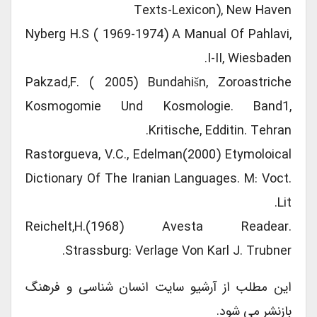
Texts-Lexicon), New Haven
Nyberg H.S ( 1969-1974) A Manual Of Pahlavi,
I-II, Wiesbaden.
Pakzad,F. ( 2005) Bundahišn, Zoroastriche
Kosmogomie Und Kosmologie. Band1,
Kritische, Edditin. Tehran.
Rastorgueva, V.C., Edelman(2000) Etymoloical
Dictionary Of The Iranian Languages. M: Voct.
Lit.
Reichelt,H.(1968) Avesta Readear.
Strassburg: Verlage Von Karl J. Trubner.
این مطلب از آرشیو سایت انسان شناسی و فرهنگ
بازنشر می شود.