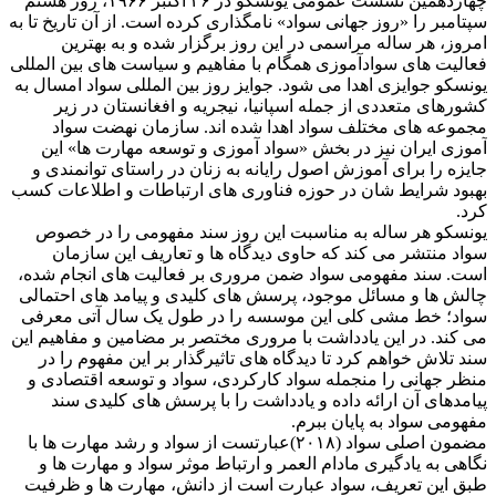
چهاردهمین نشست عمومی یونسکو در ۲۶ اکتبر ۱۹۶۶، روز هشتم
سپتامبر را «روز جهانی سواد» نامگذاری کرده است. از آن تاریخ تا به
امروز، هر ساله مراسمی در این روز برگزار شده و به بهترین
فعالیت های سوادآموزی همگام با مفاهیم و سیاست های بین المللی
یونسکو جوایزی اهدا می شود. جوایز روز بین المللی سواد امسال به
کشورهای متعددی از جمله اسپانیا، نیجریه و افغانستان در زیر
مجموعه های مختلف سواد اهدا شده اند. سازمان نهضت سواد
آموزی ایران نیز در بخش «سواد آموزی و توسعه مهارت ها» این
جایزه را برای آموزش اصول رایانه به زنان در راستای توانمندی و
بهبود شرایط شان در حوزه فناوری ‌های ارتباطات و اطلاعات کسب
کرد.
یونسکو هر ساله به مناسبت این روز سند مفهومی را در خصوص
سواد منتشر می کند که حاوی دیدگاه ها و تعاریف این سازمان
است. سند مفهومی سواد ضمن مروری بر فعالیت های انجام شده،
چالش ها و مسائل موجود، پرسش های کلیدی و پیامد های احتمالی
سواد؛ خط مشی کلی این موسسه را در طول یک سال آتی معرفی
می کند. در این یادداشت با مروری مختصر بر مضامین و مفاهیم این
سند تلاش خواهم کرد تا دیدگاه های تاثیرگذار بر این مفهوم را در
منظر جهانی را منجمله سواد کارکردی، سواد و توسعه اقتصادی و
پیامدهای آن ارائه داده و یادداشت را با پرسش های کلیدی سند
مفهومی سواد به پایان ببرم.
مضمون اصلی سواد (۲۰۱۸)عبارتست از سواد و رشد مهارت ها با
نگاهی به یادگیری مادام العمر و ارتباط موثر سواد و مهارت ها و
طبق این تعریف، سواد عبارت است از دانش، مهارت ها و ظرفیت