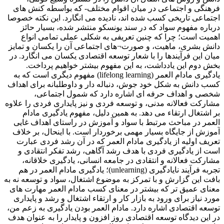
فرهنگی و اجتماعی در میان اقوام مختلف- که بواسطه کنش های
اجتماعی تاریخی کسب شده اند، نادیده می انگارد. این نکته خصوصا
درباره مفهوم سواد که در سند یونسکو منتشر شده، بسیار حائز
اهمیت است؛ چرا که چنین تعریفی به شکلی عملی تمامی انواع
دانش بشری، ماهیت، و صورت¬های اجتماعی آن را یکسان و تمایز
میان این فرآیندها را با شعار توسعه اقتصادی یکسان می انگارد. در
بخش دوم این یادداشت، به این مفهوم بیشتر خواهیم پرداخت.
یادگیری مادام العمر (lifelong learning) مفهوم دیگری است که به
کسب دانش به شکل خود جوش، دنباله دار و داوطلبانه برای اهداف
شخصی و اهداف حرفه ای اشاره دارد که شمول اجتماعی،
مشارکت فعالانه مدنی، و توسعه فردی و نیز پایداری فردی را علاوه
بر اشتغال ارتقاء می دهد. به همین دلیل، مفهوم یادگیری مادام
العمر در مباحث مرتبط با سواد و آموزش در راستای اهداف غایی
آموزش از جایگاه بسیار مهمی برخوردار است. با اینحال، بر خلاف
تعریف اولیه از یادگیری مادام العمر که در آن رشد فردی عبارت
است از یادگیری فردی با هدف رشد آگاهی، رشد تفکر انتقادی و
مشارکت فعالانه و انتقادی در جامعه انسانی، یادگیری خلاقانه،
تجربه فرآیند نایادگیری (unlearning)؛ یادگیری مادام العمر در هم
بافت این گزارش و با تمرکز به موضوع اشتغال، سواد و توسعه نه به
معنای عمیق تر که بیشتر در معنای کسب مادام العمر مهارت های
مورد نیاز برای ورود به بازار کار و ارتقاء اشتغال و رشد و پایداری
توسعه اقتصادی اشاره دارد. مادام العمر بودن یادگیری به زعم من،
در این دیدگاه توسعه اقتصادی روز افزون و پایدار را به عنوان هدف