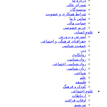
درباره ما
شورای عالی
نویسندگان
شرایط همکاری و عضویت
تماس با ما
حمایت مالی
حریم خصوصی
علوم انسانی
آموزش و پرورش
جغرافیای فرهنگی و اجتماعی
جمعیت شناسی
دین
روانکاوی
روان‌شناسی
روان‌شناسی اجتماعی
زبان شناسی
شناختی
علم
فلسفه
کودک و فرهنگ
علوم اجتماعی
ارتباطات
اوقات فراغت
توریسم