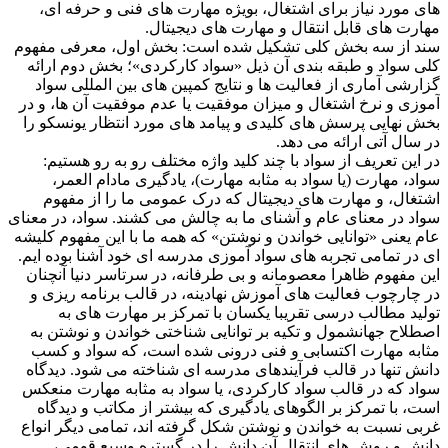
های مورد نیاز برای اشتغال، بویژه مهارت های فنی و حرفه ای،
مهارت های قابل انتقال و مهارت های دیجیتال.
سند از سه بخش کلی تشکیل شده است: بخش اول، معرفی مفهوم
کلی سواد و طبقه بندی آن ذیل «سواد کارکردی»؛ بخش دوم ارائه
گزارشی آماری از فعالیت ها و نتایج کمپین های بین المللی سواد
آموزی و نرخ اشتغال و میزان موفقیت یا عدم موفقیت آن ها، و در
بخش نهایی پرسش های کلیدی و پیامد های مورد انتظار یونسکو را
در سال آتی ارائه می دهد.
در این تعریف از سواد با چند کلید واژه مختلف رو به رو هستیم:
سواد، مهارت (یا سواد به مثابه مهارت)، یادگیری مادام العمر،
اشتغال، و مهارت های دیجیتال که درک عمومی ما را از مفهوم
سواد در معنای عام و آشنای ما به چالش می کشند. سواد، در معنای
عام یعنی «توانایی خواندن و نوشتن» که همه ما با این مفهوم کلیشه
ای در تمامی تجربه های سواد آموزی مدرسه ای خود آشنا بوده ایم.
این مفهوم ظاهرا معصومانه و بی طرفانه، در سرتاسر دنیا آنچنان
در چارچوب فعالیت های آموزش نهادینه، در قالب برنامه ریزی و
تولید مطالب درسی تقریبا یکسان با تمرکز بر مهارت های به
اصطلاح جهانشمول و تکیه بر توانایی شناختی خواندن و نوشتن به
مثابه مهارت اکتسابی و فنی درونی شده است، که سواد و کسب
دانش تنها در قالب فرآیندهای مدرسه ای شناخته می شود. دیدگاه
سواد که در قالب سواد کارکردی، یا سواد به مثابه مهارت منعکس
است، با تمرکز بر الگوهای یادگیری که بیشتر از مکاتب و دیدگاه
غربی نسبت به خواندن و نوشتن شکل گرفته اند، تمامی دیگر انواع
دانش و روش های انتقال آن دانش را در گستره وسیع قومی،