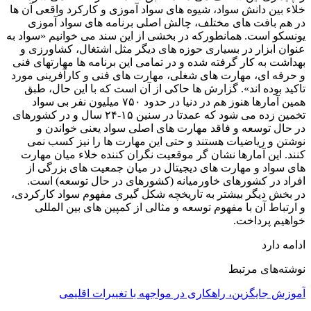
خلاء بین دانش سواد، شیوه های سواد آموزی و کارکرد واقعی آن ها
در هم بافت های مختلف، چالش اصلی برنامه های سواد آموزی
یونسکو است. همانطورکه در بخشی از این سند می خوانیم «سواد به
عنوان ابزار در بسیاری حوزه های دیگر مثل اشتغال، کشاورزی و
بهداشت به کار گرفته شده و در تمامی این برنامه ها مهارتهای فنی
و حرفه ای، مهارت های شغلی، مهارت های فنی و کارآفرینی مورد
تاکید بوده اند». گزارش ها حاکی از آن است که با این حال، طبق
همین آمارها هنوز هم در دنیا در حدود ۷۵۰ میلیون نفر بی سواد
تخمین زده می شود که عمدتا در سنین ۱۵-۲۴ سال و در کشورهای
در حال توسعه و فاقد مهارت های اصلی سواد یعنی خواندن و
نوشتن و ریاضیات هستند و حتی این مهارت ها را نیز کسب نمی
کنند. این آمارها نشان گر موقعیت نگران کننده خلاء میان مهارت
های سواد و مهارت های دیجیتال در میان جمعیت های بزرگی از
افراد در کشورهای خاورمیانه (کشورهای در حال توسعه) است.
در بخش دیگر بیشتر به تاریخچه شکل گیری مفهوم سواد کارکردی،
و ارتباط آن با مفهوم توسعه و مثالی از کمپین های بین المللی
خواهیم پرداخت.
ادامه دارد
نوشته‌های مرتبط
آموزش جایگزین، راهکاری در مواجهه با تغییرات اقلیمی