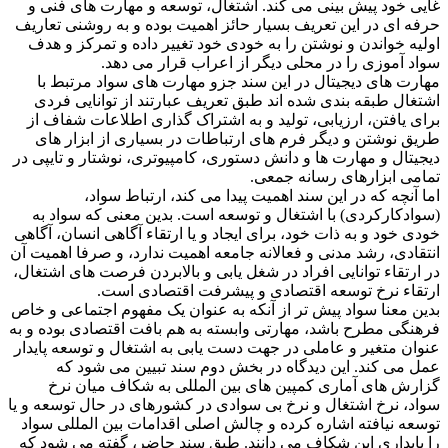
غایی خود پیش بینی می کند. اشتغال، توسعه و مهارت های فنی و
حرفه ای در این تعریف بسیار حائز اهمیت بوده و به روشنی تعاریف
اولیه خواندن و نوشتن را به خودی خود تغییر داده و تمرکز و هدف
سواد آموزی را در محلی دیگر از اعراب قرار می دهد.
مهارت های دیجیتال در این سند جزو مهارت های سواد مرتبط با
اشتغال طبقه بندی شده اند طبق تعریف عبارتند از توانایی فردی
برای یافتن، ارزیابی، تولید و به اشتراک گذاری اطلاعات شفاف از
طریق نوشتن و دیگر فرم های ارتباطات در بسیاری از ابزار های
دیجیتال و مهارت ها و دانش دستوری، کامپیوتری، نوشتار و تایپی در
تمامی ابزارهای رسانه جمعی.
اما آنچه که در این سند اهمیت پیدا می کند، ارتباط سواد،
(سوادکارکردی) با اشتغال و توسعه است. بدین معنی که سواد به
خودی خود و به ذات خود، برای ایجاد و یا ارتقاء آگاهی انسان، آگاهی
انتقادی، رشد مدنی و فعالانه جامعه اهمیت ندارد، و صرفا اهمیت آن
در ارتقاء توانایی افراد در شغل یابی و بالابردن فرصت های اشتغال،
ارتقاء نرخ توسعه اقتصادی و پیشرفت اقتصادی است.
بدین معنا سواد پیش تر از آنکه به عنوان یک مفهوم اجتماعی و خاص
فرهنگی مطرح باشد، مهارتی وابسته به هم بافت اقتصادی بوده و به
عنوان متغیر و عاملی در جهت دست یابی به اشتغال و توسعه پایدار
عمل می کند. این دیدگاه در بخش دوم سند تبیین می شود که
گزارش های آماری کمپین های بین المللی به شکاف میان نرخ
سواد، نرخ اشتغال و نرخ بی سوادی در کشورهای در حال توسعه و یا
توسعه نیافته اشاره کرده و چالش اصلی اقدامات بین المللی سواد
را پایداری این شکاف می دانند. طبق سند حاضر، گفته می شود که