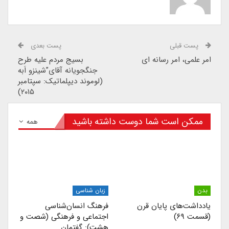
پست قبلی
پست بعدی
امر علمی، امر رسانه ای
بسیج مردم علیه طرح
جنگجویانه آقای”شینزو اَبه
(لوموند دیپلماتیک: سپتامبر
۲۰۱۵)
ممکن است شما دوست داشته باشید
همه
بدن
زبان شناسی
یادداشت‌های پایان قرن
فرهنگ انسان‌شناسی
(قسمت ۶۹)
اجتماعی و فرهنگی (شصت و
هشت): گفتمان