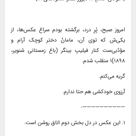
امروز صبح، پُرِ درد، برگشته بودم سراغ عکس‌ها، از
یکی‌ش که توی آن، مامانْ دختر کوچک آرام و
مؤدّبی‌ست کنار فیلیپ بینگر (باغ زمستانی شنویر،
۱۸۹۸)۱ منقلب شدم.
گریه می‌کنم.
آرزوی خودکشی هم حتا ندارم.
——————————-
۱. این عکس در دل بخش دوم اتاق روشن است.