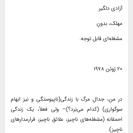
آزادی دلگیر
مهلک، بدونِ
مشغله‌ای قابل توجه.
۲۰ ژوئن ۱۹۷۸
در من، جدالِ مرگ با زندگی(ناپیوستگی و نیز ابهام
سوگواری) (کدام می‌بَرد؟)– ولی فعلاً، یک زندگی
احمقانه (مشغله‌های ناچیز، علائق ناچیز، قرارمدارهای
ناچیز).