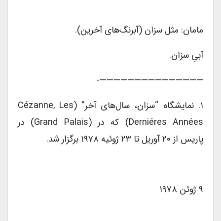
مامان: مثل سزان (آبرنگ‌های آخرین).
آبیِ سزان.
———————————————-
۱. نمایشگاه “سزان، سال‌های آخر” (Cézanne, Les
Derniéres Années) که در (Grand Palais) در
پاریس از ۲۰ آوریل تا ۲۳ ژوئیه ۱۹۷۸ برگزار شد.
۹ ژوئن ۱۹۷۸