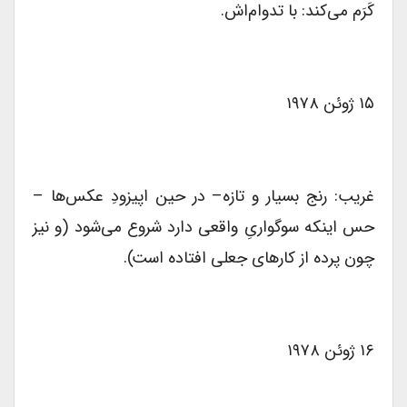
کَرَم می‌کند: با تدوام‌اش.
۱۵ ژوئن ۱۹۷۸
غریب: رنج بسیار و تازه– در حین اپیزودِ عکس‌ها –
حس اینکه سوگواریِ واقعی دارد شروع می‌شود (و نیز
چون پرده‌ از کارهای جعلی افتاده است).
۱۶ ژوئن ۱۹۷۸