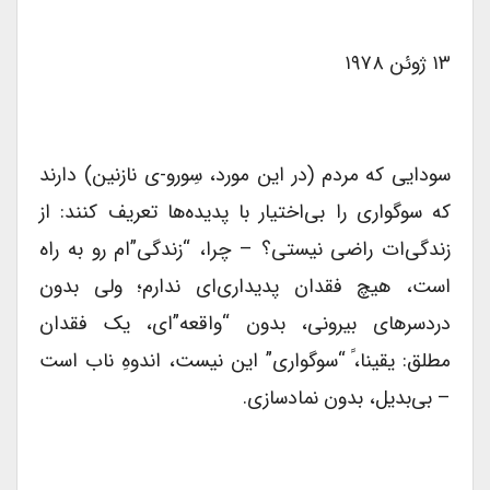
۱۳ ژوئن ۱۹۷۸
سودایی که مردم (در این مورد، سِورو-ی نازنین) دارند
که سوگواری را بی‌اختیار با پدیده‌ها تعریف کنند: از
زندگی‌ات راضی نیستی؟ – چرا، “زندگی”ام رو به راه
است، هیچ فقدان پدیداری‌ای‌ ندارم؛ ولی بدون
دردسرهای بیرونی، بدون “واقعه”‌ای، یک فقدان
مطلق: یقینا،ً “سوگواری” این نیست، اندوهِ ناب است
– بی‌بدیل، بدون نمادسازی.