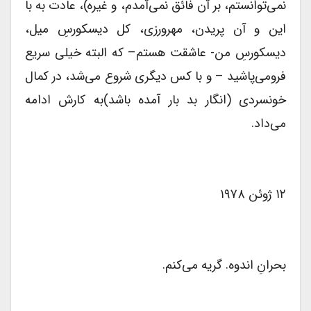
نمی‌توانستم، بر آن فائق نمی‌آمدم، و غیره)، عادت‌ به با
این و آن پریدن، مهرورزی، کل دیسکورسِ میل،
دیسکورسِ من- عاشقت هستم– که البته خیلی سریع‌
فرومی‌پاشید – و با کس دیگری شروع می‌شد، در کمال
خونسردی (انگار بد بار آمده باشد)به کارش ادامه
می‌داد.
۱۲ ژوئن ۱۹۷۸
بحرانِ اندوه. گریه می‌کنم.