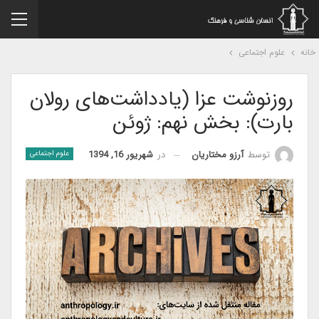
نه
علوم اجتماعی
روزنوشت عزا (یادداشت‌های رولان
بارت): بخش نهم: ژوئن
در
شهریور 16, 1394
توسط
آرزو مختاریان
علوم اجتماعی