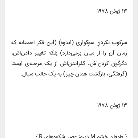
۱۳ ژوئن ۱۹۷۸
سرکوب نکردنِ سوگواری (اندوه) (این فکر احمقانه که
زمان آن را از میان برمی‌دارد) بلکه تغییر دادن‌اش،
دگرگون کردن‌اش، گذراندن‌اش از یک مرحله‌ی ایستا
(گرفتگی، بازگشت همان چیز) به یک حالتِ سیال.
۱۳ ژوئن ۱۹۷۸
{ طوفان خشمِ M دیروز عصر. شکوه‌های R.}