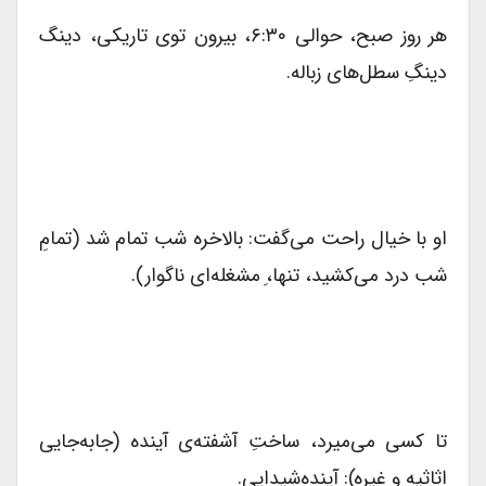
هر روز صبح، حوالی ۶:۳۰، بیرون توی تاریکی، دینگ
دینگِ سطل‌های زباله.
او با خیال راحت می‌گفت: بالاخره شب تمام شد (تمامِ
شب درد می‌کشید، تنها،ِ مشغله‌ای ناگوار).
تا کسی می‌میرد، ساختِ آشفته‌ی آینده (جابه‌جایی
اثاثیه و غیره): آینده‌شیدایی.