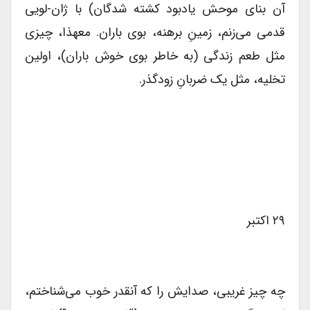
آن بنای موحش یادبود کشته‌ شدگان) با ژان-لویی
قدمی می‌زنم، زمینِ برهنه، بوی باران. معهذا، چیزی
مثل طعم زندگی (به خاطر بوی خوش باران)، اولین
تخلیه، مثل یک ضربانِ زودگذر.
۲۹ اکتبر
چه چیز غریبی، صدایش را که آنقدر خوب می‌شناختم،