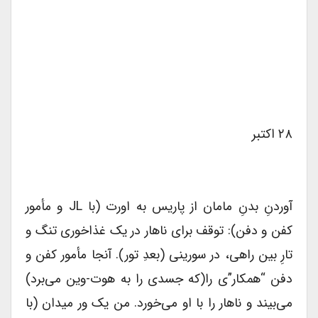
۲۸ اکتبر
آوردنِ بدنِ مامان از پاریس به اورت (با JL و مأمور
کفن و دفن): توقف برای ناهار در یک غذاخوری تنگ و
تارِ بین راهی، در سورینی (بعدِ تور). آنجا مأمور کفن و
دفن “همکار”ی را(که جسدی را به هوت-وین می‌برد)
می‌بیند و ناهار را با او می‌خورد. من یک ور میدان (با