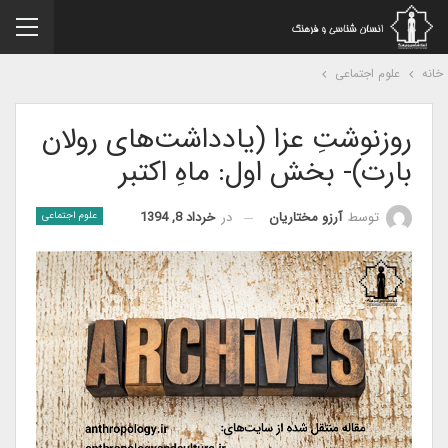
نه
علوم اجتماعی
روزنوشتِ عزا (یادداشت‌های رولان
بارت)- بخش اول: ماهِ اکتبر
در
خرداد 8, 1394
توسط
آرزو مختاریان
علوم اجتماعی