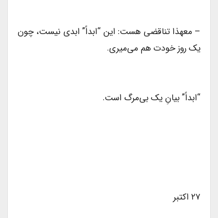
– معهذا تناقضی‌‌ هست: این “ابداً” ابدی نیست، چون
یک روز خودت هم می‌میری.
“ابداً” بیانِ یک بی‌مرگ است.
۲۷ اکتبر