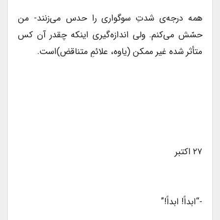
همه درجه‌ی شدتِ سوگواری را حدس می‌زنند- من
حسّش می‌کنم. ولی اندازه‌گیری اینکه چقدر آن کس
متأثر شده غیر ممکن (یاوه، علائمِ متناقض)است.
۲۷ اکتبر
-“ابداً! ابداً!”