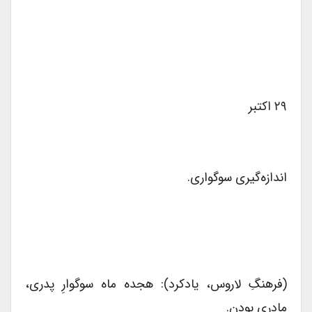
۲۹ اکتبر
اندازه‌گیری سوگواری.
(فرهنگِ لاروس، یادکرد): هجده ماه سوگوارِ پدری،
مادری بودن.