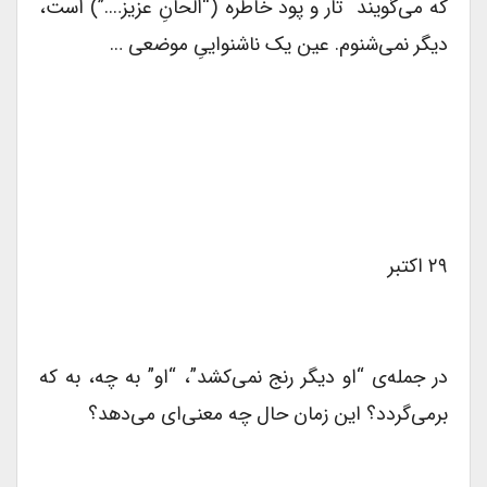
که می‌گویند تار و پود خاطره (“الحانِ عزیز….”) است،
دیگر نمی‌شنوم. عین یک ناشنواییِ موضعی …
۲۹ اکتبر
در جمله‌ی “او دیگر رنج نمی‌کشد”، “او” به چه، به که
برمی‌گردد؟ این زمان حال چه معنی‌ای می‌دهد؟