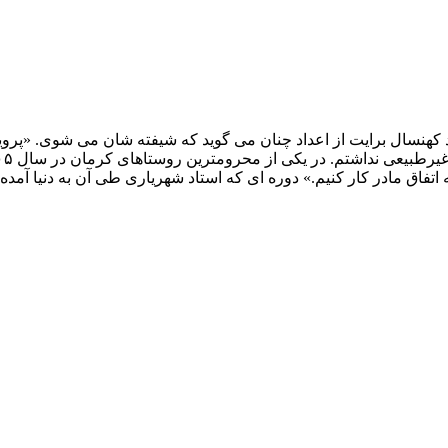
د کهنسال برایت از اعداد چنان مى گوید که شیفته شان مى شوى. «پرو
 اتفاق مادر کار کنیم.» دوره اى که استاد شهریارى طى آن به دنیا آ