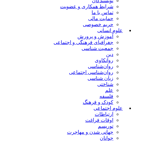
نویسندگان
شرایط همکاری و عضویت
تماس با ما
حمایت مالی
حریم خصوصی
علوم انسانی
آموزش و پرورش
جغرافیای فرهنگی و اجتماعی
جمعیت شناسی
دین
روانکاوی
روان‌شناسی
روان‌شناسی اجتماعی
زبان شناسی
شناختی
علم
فلسفه
کودک و فرهنگ
علوم اجتماعی
ارتباطات
اوقات فراغت
توریسم
جهانی شدن و مهاجرت
جوانان