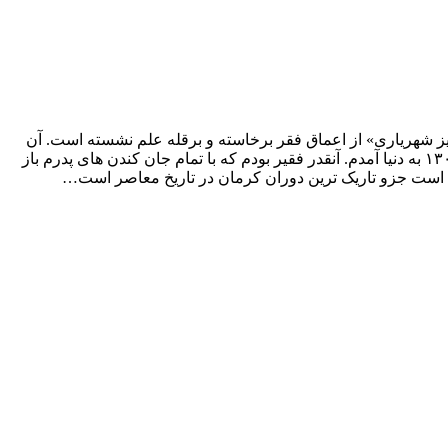
یز شهریارى» از اعماق فقر برخاسته و برقله علم نشسته است. آن
هم علمى که همه از آن گریزانیم: ریاضىات! «برخلاف خیلى ها زندگى غیرطبیعى نداشتم. در یکى از محرومترین روستاهاى کرمان در سال ۱۳۰۵ به دنیا آمدم. آنقدر فقیر بودم که با تمام جان کندن هاى پدرم باز
مده است جزو تاریک ترین دوران کرمان در تاریخ معاصر است…