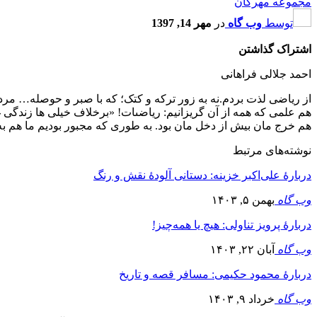
مجموعه مهرگان
توسط
وب گاه
در
مهر 14, 1397
اشتراک گذاشتن
احمد جلالى فراهانى
از ریاضى لذت بردم.نه به زور ترکه و کتک؛ که با صبر و حوصله… مر
هم خرج مان بیش از دخل مان بود. به طورى که مجبور بودیم ما هم به
نوشته‌های مرتبط
دربارۀ على‌اکبر خزینه: دستانى آلودۀ نقش و رنگ
وب گاه
بهمن ۵, ۱۴۰۳
دربارۀ پرویز تناولی: هیچ یا همه‌چیز!
وب گاه
آبان ۲۲, ۱۴۰۳
دربارۀ محمود حکیمی: مسافر قصه و تاریخ
وب گاه
خرداد ۹, ۱۴۰۳