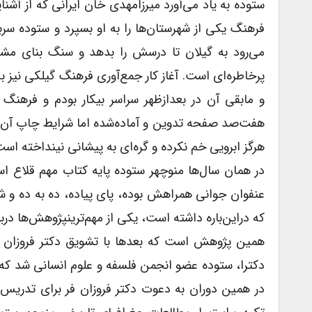
ستوده به یاد می‌آورد میرزامهدى خان ایرانى که از آشن
فرهنگ یکى از شهرستان‌ها را به او بسپرد و ستوده سرباز
می‌رود به گیلان تا درسش را بدهد و سنگ بناى مشى 
پرخاطره‌ای است. آغاز کار جمع‌آوری فرهنگ گیلکى نیز
و مابقى آن در بعدازظهر سراسر بیکار بودم و فرهن
هفت‌صد صفحه تدوین و آماده‌شده اما شرایط چاپ آن با 
هرگز ابرویى خم نکرده و گره‌ای به پیشانى نینداخته است
در همان سال‌ها منوچهر ستوده پایه کتاب مهم قلاع اسماع
عنفوان جوانى همراهش بوده، پاى پیاده، ده به ده و ش
که دراین‌باره داشته است، یکى از مهم‌ترینپژوهش‌ها دربار
همین پژوهش است که بعدها با تشویق دکتر فروزان فر
دکترا، ستوده عضو انجمن فلسفه و علوم انسانى شد که د
در همین دوران به دعوت دکتر فروزان فر براى تدریس 