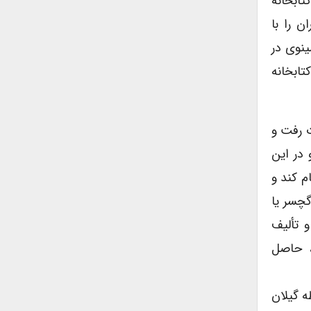
تابخانه
ن را با
ینوى در
تابخانه
 ادبیات رفت و
 در این
م کند و
گچسر یا
و تألیف
، حاصل
ه گیلان