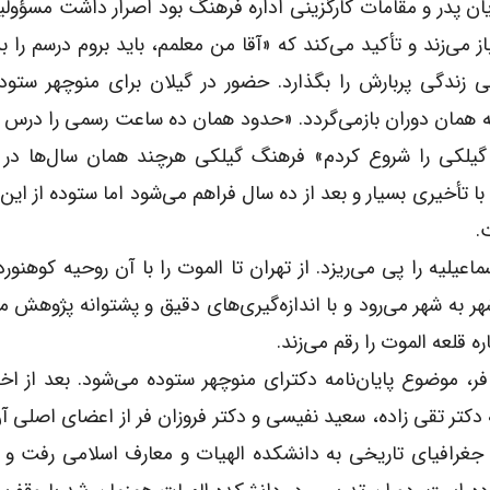
ایان پدر و مقامات کارگزینى اداره فرهنگ بود اصرار داشت مسؤولی
 می‌زند و تأکید می‌کند که «آقا من معلمم، باید بروم درسم را ب
زندگى پربارش را بگذارد. حضور در گیلان براى منوچهر ستود
 به همان دوران بازمی‌گردد. «حدود همان ده ساعت رسمى را درس 
گ گیلکى را شروع کردم» فرهنگ گیلکى هرچند همان سال‌ها در 
تأخیرى بسیار و بعد از ده سال فراهم می‌شود اما ستوده از این 
.
یلیه را پى می‌ریزد. از تهران تا الموت را با آن روحیه کوهنورد
هر به شهر می‌رود و با اندازه‌گیری‌های دقیق و پشتوانه پژوهش
ه قلعه الموت را رقم می‌زند.
، موضوع پایان‌نامه دکتراى منوچهر ستوده می‌شود. بعد از ا
کتر تقى زاده، سعید نفیسى و دکتر فروزان فر از اعضاى اصلى آن
جغرافیاى تاریخى به دانشکده الهیات و معارف اسلامى رفت و ا