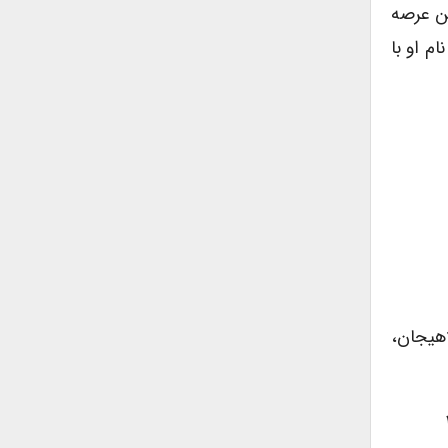
ین عرصه
م او با
هیجان،