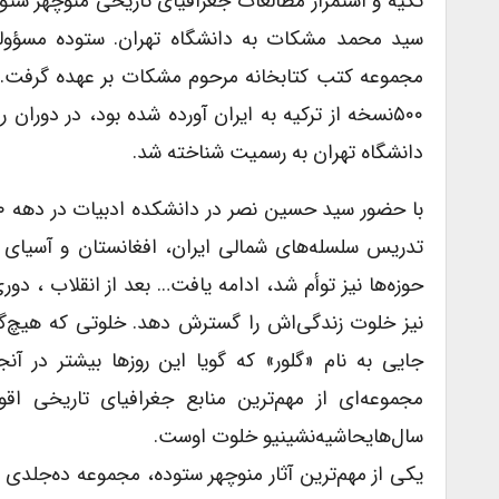
تکیه و استمرار مطالعات جغرافیاى تاریخى منوچهر ستو
سید محمد مشکات به دانشگاه تهران. ستوده مسؤولیت 
مجموعه کتب کتابخانه مرحوم مشکات بر عهده گرفت. ن
۵۰۰نسخه از ترکیه به ایران آورده شده بود، در دورا
دانشگاه تهران به رسمیت شناخته شد.
تدریس سلسله‌های شمالى ایران، افغانستان و آسیاى مر
حوزه‌ها نیز توأم شد، ادامه یافت… بعد از انقلاب ، دو
نیز خلوت زندگی‌اش را گسترش دهد. خلوتى که هیچ‌گا
جایى به نام «گلور» که گویا این روزها بیشتر در آ
مجموعه‌ای از مهم‌ترین منابع جغرافیاى تاریخى 
سال‌هایحاشیه‌نشینیو خلوت اوست.
یکى از مهم‌ترین آثار منوچهر ستوده، مجموعه ده‌جلدی « 