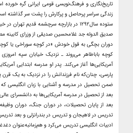
تاریخ‌نگاری و فرهنگ‌نویسی قومى ایرانى گره خورده ا
زندگى سراسر پرحاصل و پرکارش را پشت سر گذاشته ا
ستوده سال۱۲۹۲ در بازارچه سرچشمه قدیم ته
صدیق الدوله جد غلامحسین صدیقى از وزراى کابینه مص
دوران بچگى به قول خودش «در کوچه سوراخى یا کوچه زر
کوچه باباطاهر می‌روند ـ نزدیک خیابان سپه امروزى
آمریکایی‌ها آغاز می‌کند. پدر او مدرسه ابتدایى آمریک
پارسى، چنان‌که نام فرزندانش را در نزدیک به یک قرن
ضمن تحصیل در مدرسه و آشنایى با زبان انگلیسى که ز
بعد از تحصیل در مدرسه آمریکایی‌ها به دانشسراى عالى 
تدریس در لاهیجان و تدریس در بندرانزلى و بعد تدریس
ادبیات انگلیسى تدریس می‌کرد و هم‌زمانبه‌عنوان دغدغه