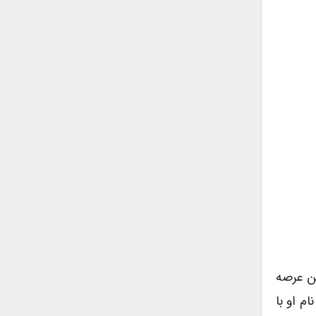
ین عرصه
م او با