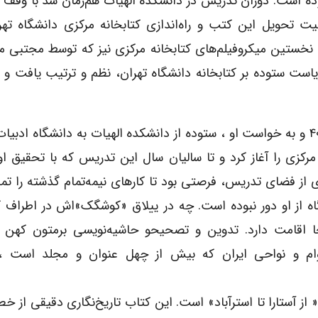
ده است. دوران تدریس در دانشکده الهیات هم‌زمان شد با وقف ک
تحویل این کتب و راه‌اندازی کتابخانه مرکزى دانشگاه تهرا
خستین میکروفیلم‌های کتابخانه مرکزى نیز که توسط مجتبى م
ن ریاست ستوده بر کتابخانه دانشگاه تهران، نظم و ترتیب یافت و ک
با حضور سید حسین نصر در دانشکده ادبیات در دهه ۴۰ و به خواست او ، ستوده از دانشکده الهیات به دانشگاه
کزى را آغاز کرد و تا سالیان سال این تدریس که با تحقیق او
رى از فضاى تدریس، فرصتى بود تا کارهاى نیمه‌تمام گذشته را تما
ه از او دور نبوده است. چه در ییلاق «کوشگک»اش در اطراف 
نجا اقامت دارد. تدوین و تصحیحو حاشیه‌نویسی برمتون کهن 
اقوام و نواحى ایران که بیش از چهل عنوان و مجلد است 
از آستارا تا استرآباد» است. این کتاب تاریخ‌نگاری دقیقى از خط