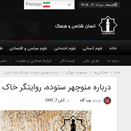
Persian
جمعه, مرداد ۱۶, ۱۴۰۵
خانه
علوم انسانی
علوم اجتماعی
علوم سیاسی و اقتصادی
طب
درباره ما
شورای عالی
نویسندگان
شرایط همکاری و عضویت
تماس 
خانه
همکاری‌ها
مجموعه مهرگان
درباره منوچهر ستوده، روایتگر خاك ايران
درباره منوچهر ستوده، روایتگر خاک ا
در
آبان 7, 1397
توسط
وب گاه