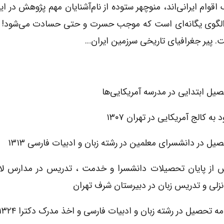
وام ایرانی‌اند، منوچهر ستوده از نام‌آشنایان مهم پژوهش در ا
ه الگوى یگانه‌ای است که موجب حسرت و حتى حسادت می‌شود! نا
ت. پیر جغرافیاى تاریخى سرزمین ایران…
صیل ابتدایى در مدرسه آمریکایی‌ها
د به کالج آمریکایى در تهران ۱۳۰۷
یل در دانشسراى معلمین در رشته زبان و ادبیات فارسى ۱۳۱۳
 از پایان تحصیلات دانشسرا و خدمت ، تدریس در مدارس لا
انزلى و تدریس زبان در دبیرستان شرف تهران
مه تحصیل در رشته زبان و ادبیات فارسى و اخذ مدرک دکترا ۱۳۲۴