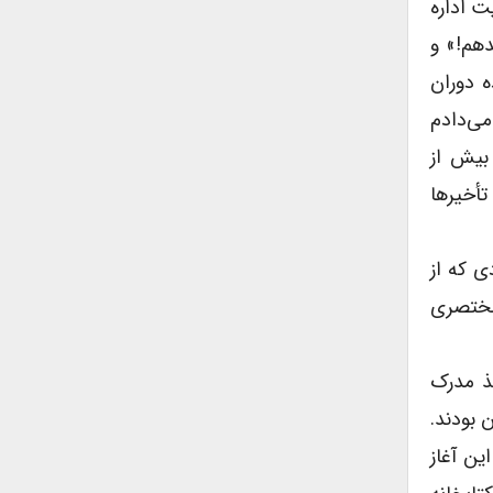
ت اداره
دهم!» و
ه دوران
می‌دادم
بیش از
تأخیرها
ى که از
 مختصرى
خذ مدرک
 بودند.
ین آغاز