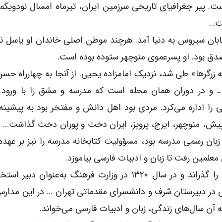
ست. پیر جغرافیاى تاریخى سرزمین ایران، تیرماه امسال نودویک
ست…
ران در خیابان سیروس به دنیا آمد. هرچند موطن اصلى خاندان او یاسل 
دق بود. او پسرعموى منوچهر ستوده بوده است.
گرها» طى شد، نزدیک امامزاده یحیى. از آنجا به چهارراه حسن 
 ـ و در دوران همان محله است که مدرسه و مشق را با ورود 
ایى را اداره می‌کرد. مردى بود اهل دانش و مفتخر بود به پیشین
 پیش، منوچهر، ایرج، پرویز، ایران دخت و پوران دخت گذاشت… 
بان رسمى مدرسه بود، مسؤولیت کتابخانه مدرسه را نیز بر عهد
معلمین رفت تا زبان و ادبیات فارسى بیاموزد.
بعد از پایان تحصیلات، در دوران جنگ، دوران وظیفه را گذراند و در سال ۱۳۲۰ در وزارت فرهنگ به‌عنو
 در دبیرستان شرف و دانشسراى مقدماتى تهران … در این مدارس
 آن سال‌های زندگى، زبان و ادبیات فارسى می‌خواند.