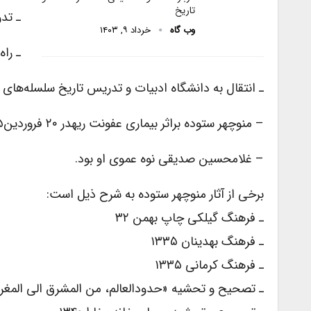
تاریخ
ـ تد
وب گاه
خرداد ۹, ۱۴۰۳
ـ راه
ـ انتقال به دانشگاه ادبیات و تدریس تاریخ سلسله‌های
– منوچهر ستوده براثر بیماری عفونت ریهدر ۲۰ فروردین۱۳۹۵ در ۱۰۲ سالگی درگذشت.
– غلامحسین صدیقی نوه عموی او بود.
برخى از آثار منوچهر ستوده به شرح ذیل است:
ـ فرهنگ گیلکى چاپ بهمن ۳۲
ـ فرهنگ بهدینان ۱۳۳۵
ـ فرهنگ کرمانى ۱۳۳۵
ـ تصحیح و تحشیه «حدودالعالم، من المشرق الى المغرب» 