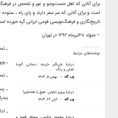
براى آنانى که اهل جست‌وجو و غور و تفحص در فرهنگ اق
است و براى آنانى که سر سفر دارند و پاى راه ، ستود
تاریخ‌نگاری و فرهنگ‌نویسی قومى ایرانى گره خورده اس
– متولد ۲۸تیرماه ۱۲۹۲ در تهران
ـ تح
نوشته‌های مرتبط
ـ ورو
دربارۀ على‌اکبر خزینه: دستانى آلودۀ
نقش و رنگ
ـ تحص
وب گاه
بهمن ۵, ۱۴۰۳
ـ پس
دربارۀ پرویز تناولی: هیچ یا همه‌چیز!
بندر
وب گاه
آبان ۲۲, ۱۴۰۳
ـ ادا
دربارۀ محمود حکیمی: مسافر قصه و