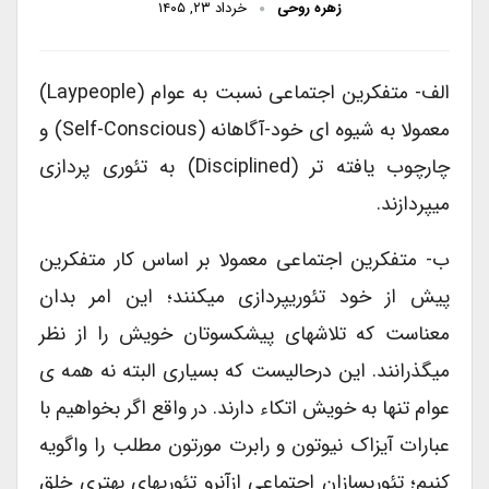
زهره روحی
خرداد ۲۳, ۱۴۰۵
الف- متفکرین اجتماعی نسبت به عوام (laypeople)
معمولا به شیوه ای خود-آگاهانه (self-Conscious) و
چارچوب یافته تر (disciplined) به تئوری پردازی
میپردازند.
ب- متفکرین اجتماعی معمولا بر اساس کار متفکرین
پیش از خود تئوریپردازی میکنند؛ این امر بدان
معناست که تلاشهای پیشکسوتان خویش را از نظر
میگذرانند. این درحالیست که بسیاری البته نه همه ی
عوام تنها به خویش اتکاء دارند. در واقع اگر بخواهیم با
عبارات آیزاک نیوتون و رابرت مورتون مطلب را واگویه
کنیم؛ تئوریسازان اجتماعی ازآنرو تئوریهای بهتری خلق