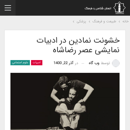
نه
طبیعت و فرهنگ
پزشکی
خشونت نمادین در ادبیات
نمایشی عصر رضاشاه
در
آذر 22, 1400
توسط
وب گاه
ادبیات
علوم اجتماعی