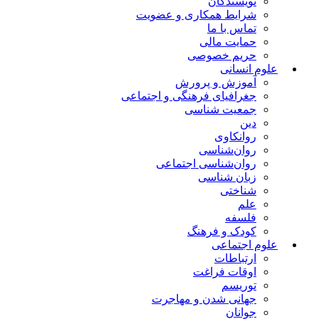
نویسندگان
شرایط همکاری و عضویت
تماس با ما
حمایت مالی
حریم خصوصی
علوم انسانی
آموزش و پرورش
جغرافیای فرهنگی و اجتماعی
جمعیت شناسی
دین
روانکاوی
روان‌شناسی
روان‌شناسی اجتماعی
زبان شناسی
شناختی
علم
فلسفه
کودک و فرهنگ
علوم اجتماعی
ارتباطات
اوقات فراغت
توریسم
جهانی شدن و مهاجرت
جوانان