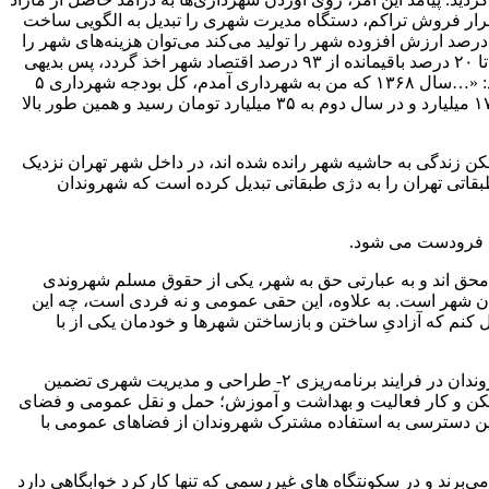
تمرار فروش تراکم، دستگاه مدیرت شهری را تبدیل به الگویی ساخت
 در متون توسعه به دولت رانتیر معروف است، در واقع دولت و شهرداری بر این باور بودند که بخش ساختمان از بخش ساختمان که تنها ۷ درصد ارزش افزوده شهر را تولید می‌کند می‌توان هزینه‌های شهر را
از هزینه‌های عمرانی گرفته تا اجتماعی و محیط زیستی تامین کرد. در نتیجه در عمل ۸۰ درصد درآمد شهرداری به تولید ساختمان وابسته شد تا ۲۰ درصد باقیمانده از ۹۳ درصد اقتصاد شهر اخذ گردد، پس بدیهی
بود که همه کارکرد و کالبد شهر به بخش مسکن تسلیم شود. غلامحسین کرباسچی شهردار تهران در دهه هفتاد خورشیدی در این باره می‌گوید: «…سال ۱۳۶۸ که من به شهرداری آمدم، کل بودجه شهرداری ۵
میلیارد و ۵۰۰ میلیون تومان بود.با حرکتی که در آن زمان به عنوان «عوارض ساخت و ساز» شروع شد در سال اول درآمد شهرداری از ۵ به ۱۷ میلیارد و در سال دوم به ۳۵ میلیارد تومان رسید و همین طور بالا
ن زندگی به حاشیه شهر رانده شده اند، در داخل شهر تهران نزدیک
مسکونی لوکس در بالای شهر است؛ اختلاف طبقاتی تهران را به دژی طبقاتی تبدیل کرده است که شهروندان
ات فرودست می شود.
محق اند و به عبارتی حق به شهر، یکی از حقوق مسلم شهروندی
دن شهر است. به علاوه، این حقی عمومی و نه فردی است، چه این
کنم که آزادیِ ساختن و بازساختن شهرها و خودمان یکی از با
هر چند حق به شهر مفهوم عام و گسترده ای است ولی مولفه‌های اساسی حق آن را می‌توان به چند بخش کلی تقسیم کرد: ۱-مشارکت شهروندان در فرایند برنامه‌ریزی ۲- طراحی و مدیریت شهری تضمین
ن برای دسترسی همگانی به مسکن و کار فعالیت و بهداشت و آموزش؛ حمل و نقل عمومی و فضای
اغت و زندگی طولانی ۴- تضمین دسترسی شهروندان کم درآمد به مسکن مناسب و ساماندهی اسکان غیر رسمی ۵- تضمین دسترسی به استفاده مشترک شهروندان از فضاهای عمومی با
ی‌برند و در سکونتگاه های غیررسمی که تنها کارکرد خوابگاهی دارد