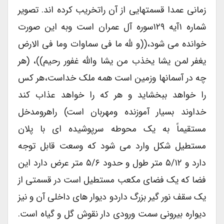
زمانی عمدا قسمتهایی از آن راتخریب کرده اند. تصویر
شماره ۱آیه ۱۲۹سوره آل عمران است وبه این صورت
خوانده می شود،((و لله ما فی سماوات وما فی الارض
یغفر لمن یشا یخذب من یشا والله غفور رحیم))، (هر
چه در آسمانها وزمین است همه ملک خداست،هر کس
را خواهد ببخشاید و هر که را خواهد عذاب کند
خداوند بسیار آموزنده ومهربان است) راهرومدخل
مستقیماً به یک محوطه سرپوشیده ای با پلان
مستطیل شکل وارد می شود که وسعت قابل توجه
دارد و ۵/۱۲ متر طول و حدود ۵/۶ متر عرض دارد این
فضا که یک فضای مکعب مستطیل است در قسمتی از
یک سقف نور گیر بزرگ داردو دیوار های داخلی آن و نیز
دیواره بیرونی سمت ورودی دار نقوش گل و گیاه است.