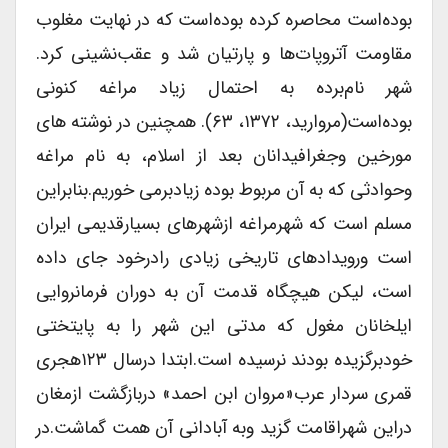
بوده‌است محاصره کرده بوده‌است که در نهایت مغلوب
مقاومت آتروپات‌ها و پارتیان شد و عقب‌نشینی کرد.
شهر نام‌برده به احتمال زیاد مراغه کنونی
بوده‌است(مروارید، ۱۳۷۲، ۶۳). همچنین در نوشته های
مورخین وجغرافیدانان بعد از اسلام، به نام مراغه
وحوادثی که به آن مربوط بوده زیادبرمی خوریم.بنابراین
مسلم است که شهرمراغه ازشهرهای بسیارقدیمی ایران
است ورویدادهای تاریخی زیادی رادرخود جای داده
است، لیکن هیچگاه قدمت آن به دوران فرمانروایی
ایلخانان مغول که مدتی این شهر را به پایتختی
خودبرگزیده بودند نرسیده است.ابتدا درسال ۱۲۳هجری
قمری سردار عرب«مروان ابن احمد» دربازگشت ازمغان
دراین شهراقامت گزید وبه آبادانی آن همت گماشت.در