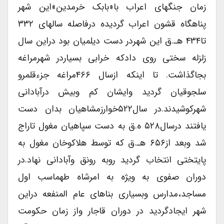
زمان جنگهای اعراب با«بابک خرمدین»این شهر
پناهگاه قشون اعراب گردیده درفاصله سالهای ۳۳۲
تا۴۳۴ هـ.ق این شهردر دست دیلمیان بود دراین سال
زلزله سختی روی دادکه خرابی بسیاردر شهرمراغه
بجاگذاشت. تا اینکه ازسال ۴۶۶مراغه جزءقلمرو
سلجوقیان گردید وایشان کم وبیش درآبادانی
شهرکوشیدند.در سال۵۲۲خوارزمشاهیان بدان دست
یافتند درسال۵۲۸ ه.ق به دست سپاهیان مغول تاراج
شد وبعد از۶۵۶ هـ.ق که توسط هلاکوخان مغول به
پایتختی انتخاب گردید روبه رونق وآبادانی نهاد.در
دوران صفوی به ویژه به امرشاه طهماسب اول
مساجد،مدارس وبسیاری بناهای عام المنفعه دراین
شهر ایجادگردید در دوران قاجار واز زمان حکومت