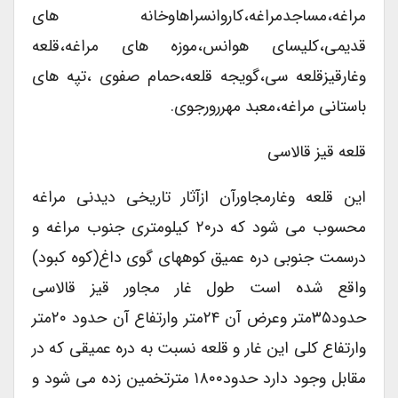
مراغه،مساجدمراغه،کاروانسراهاوخانه های
قدیمی،کلیسای هوانس،موزه های مراغه،قلعه
وغارقیزقلعه سی،گویجه قلعه،حمام صفوی ،تپه های
باستانی مراغه،معبد مهررورجوی.
قلعه قیز قالاسی
این قلعه وغارمجاورآن ازآثار تاریخی دیدنی مراغه
محسوب می شود که در۲۰ کیلومتری جنوب مراغه و
درسمت جنوبی دره عمیق کوههای گوی داغ(کوه کبود)
واقع شده است طول غار مجاور قیز قالاسی
حدود۳۵متر وعرض آن ۲۴متر وارتفاع آن حدود ۲۰متر
وارتفاع کلی این غار و قلعه نسبت به دره عمیقی که در
مقابل وجود دارد حدود۱۸۰۰ مترتخمین زده می شود و