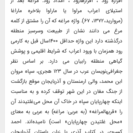
افرازه رود ، افرازهارود ، امداد رود. مراغه بعد از
استیلای اعراب مراوا یا ماراوا بلاخره ماراغا
(مروارید،۱۳۷۲، ۶۷). واژه مراغه که آن را مشتق از کلمه
مرغ می دانند نشان از طبیعت وسرسبز منطقه
درگذشته دارد این واژه حداقل ۱۴۰۰سال قبل به کارمی
رود همزمان با ورود اعراب که شرایط اقلیمی و پوشش
گیاهی منطقه رابیان می دارد. بر اساس نظر
جغرافی‌نویسان عرب در سال ۱۲۳ هجری، سپاه مروان
ابن محمد، والی ارمنستان و آذربایجان موقع بازگشت
از جنگ مغان در این شهر توقف کرده و به مناسبت
اینکه چهارپایان سپاه در خاک آن محل می‌غلتیدند آن
را «قریهالمراغه» (به عربی: مراغه) به عربی به معنای
«محل غلتیدن چهارپایان» است) نامیده‌اند. احمد
کسروی در کتاب آذری یا زبان باستان آذربایجان