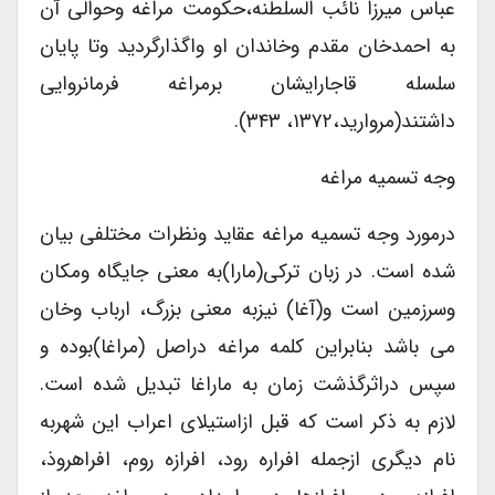
عباس میرزا نائب السلطنه،حکومت مراغه وحوالی آن
به احمدخان مقدم وخاندان او واگذارگردید وتا پایان
سلسله قاجارایشان برمراغه فرمانروایی
داشتند(مروارید،۱۳۷۲، ۳۴۳).
وجه تسمیه مراغه
درمورد وجه تسمیه مراغه عقاید ونظرات مختلفی بیان
شده است. در زبان ترکی(مارا)به معنی جایگاه ومکان
وسرزمین است و(آغا) نیزبه معنی بزرگ، ارباب وخان
می باشد بنابراین کلمه مراغه دراصل (مراغا)بوده و
سپس دراثرگذشت زمان به ماراغا تبدیل شده است.
لازم به ذکر است که قبل ازاستیلای اعراب این شهربه
نام دیگری ازجمله افراره رود، افرازه روم، افراهروذ،