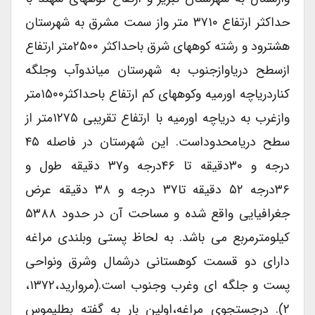
حداکثر ارتفاع ۳۷۱۰ متر واز سمت مشرق به شهرستان
هشترود و رشته کوههای شرق باحداکثر ۲۵۰۰متر ارتفاع
ازسطح دریاوازجنوب به شهرستان میاندوآب وجلگه
کناردریاچه اورمیه وکوههای کم ارتفاع باحداکثر۱۵۰۰متر
وازغرب به دریاچه اورمیه با ارتفاع تقریبی ۱۲۷۵متر از
سطح دریامحدوداست. این شهرستان در فاصله ۴۵
درجه و ۳۰دقیقه تا ۴۶درجه و۳۷ دقیقه طول و
۳۶درجه ۵۲ دقیقه تا۳۷ درجه و ۳۸ دقیقه عرض
جغرافیایی واقع شده و مساحت آن در حدود ۵۳۸۸
کیلومترمربع می باشد. به لحاظ پستی وبلندی مراغه
دارای دو قسمت کوهستانی درشمال وشرق ونواحی
پست و جلگه ای وغرب وجنوب است.(مروارید،۱۳۷۲،
۲). درجستجوی مراغه،اولین بار به گفته بطلیموس