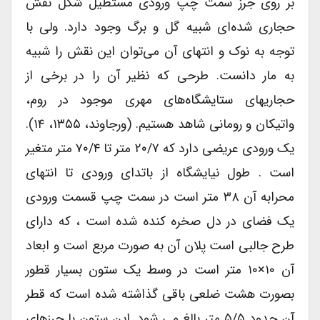
بر روی جرز سمت چپ ورودی مستطیل شکل نقش
حجاری شده‌ای شبیه گل و برگ وجود دارد. ولی با
توجه به نوک و انتهای آن می‌توان این نقش را شبیه
به مار دانست. طرحی که نظیر آن را در برخی از
حجاریهای ستایشگاه‌های مهری موجود در روم،
واتیکان و رومانی شاهد هستیم. (ورجاوند، ۱۳۵۵، ۱۴).
یک ورودی عریضی دارد که ۲۰/۷ متر تا ۷۰/۴ متر متغیر
است . طول نیایشگاه از باتدای ورودی تا انتهای
محرابه آن ۳۸ متر است در سمت چپ قسمت ورودی
یک فضای در دل صخره کنده شده است ، که دارای
طرح جالبی است پلان آن به صورت مربع است و ابعاد
آن ۱۰×۱۰ متر است در وسط یک ستون بسیار قطور
بصورت هشت ضلعی باقی گذاشته شده است که قطر
آن حدود ۵/۵ متر بالغ می شود. این ستون با جرزهای