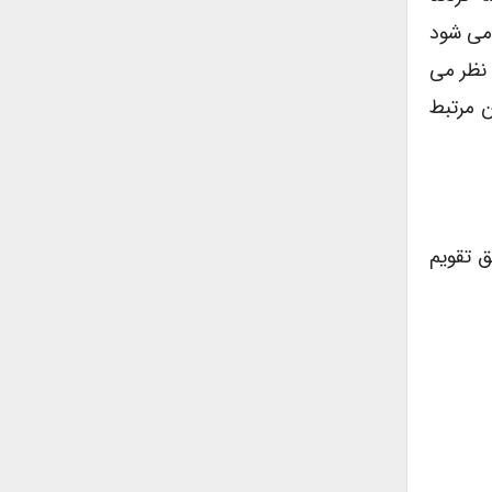
 می شود
 رسول ذکر می کنند(اطلاع رسان شماره ، ۶) البته به نظر می
ن مرتبط
 تقویم