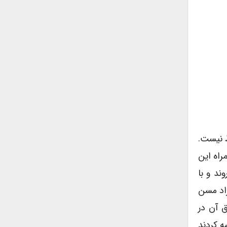
ط نیست.
راه این
ند و با
راد مسن
 طبق آن در
 کردند