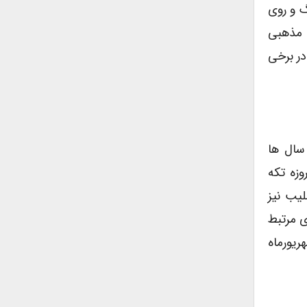
 و روی
ی مذهبی
در برخی
سال ها
وزه تکه
یب نیز
 مرتبط
خر شهریورماه