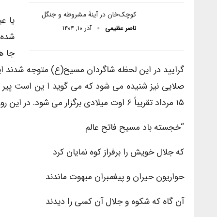
کوچک‌خان در آینۀ مشروطه و جنگل
یا ع
ناصر عظیمی
آذر ۱۰, ۱۴۰۴
شده 
جا ه
گرایید در این لحظه شاگردان مسیح(ع) متوجه شدند ا
صلایی نیز شنیده می شود که می گوید ا ین است پیر 
۱۵ مرداد تقریباً ۶ اوت میلادی برگزار می شود. در این روز علاوه بر مراسم مرسوم سرود زیر نیز خوانده می شود:
“خجسته باد مسیح فاتح عالم
که جلال خویش را برفراز کوه نمایان کرد
حواریون حیران و پیغمبران مبهوت ماندند
آن گاه که شکوه و جلال آن کسی را دیدند