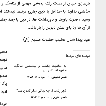
بازسازی جهان از دست رفته بخشی مهمی از مناسک و 
مذهبی ندارند یا حداقل با دین جاری مرتبط نیستند ام
رسید ؛ قدرت باورها و باورداشت ها. در ذیل با چند ج
از آن ها رد پای سنن دیرین را باز یافت.
عید پیدا شدن صلیب حضرت مسیح (ع)
مسیح
نوشته‌های مرتبط
توسط
به مناسبت یکصد و بیستمین سالگرد
هایی
مشروطه: نقدی بر…
همچو
ناصر عظیمی
مرداد ۱۴, ۱۴۰۵
شهرِ رشت از چه زمانی مرکز گیلان شد؟
انجام
ناصر عظیمی
دی ۶, ۱۴۰۴
عیدا د گل