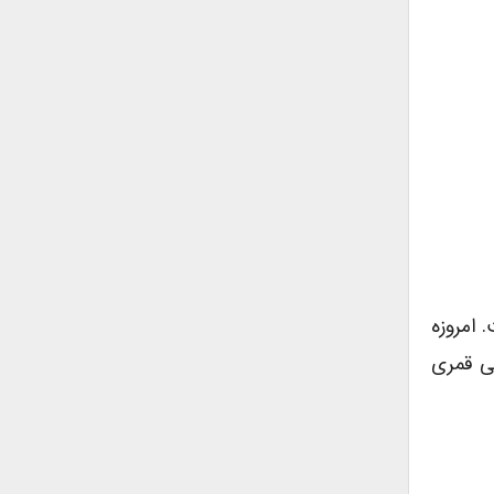
روردین ماه شمسی است. امروزه
د هم اکنون ما در سال ۶۷۵۴ آشوری ( برابر با سال ۱۳۸۳ شمسی قمری