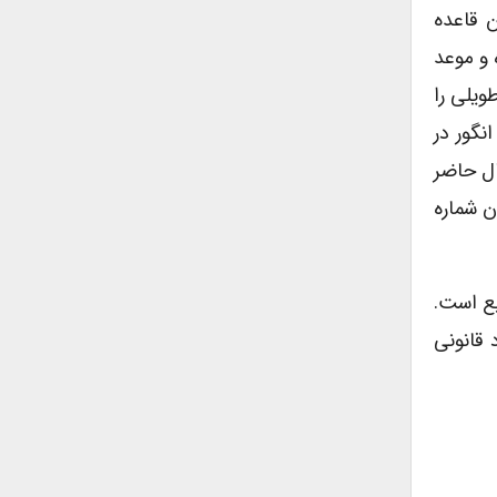
ن قاعده
 و موعد
ویلی را
نگور در
ال حاضر
ن شماره
بع است.
 قانونی