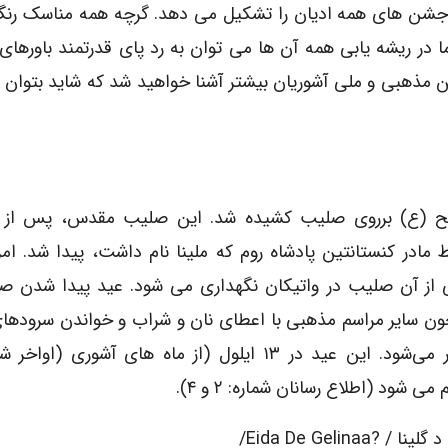
جشن های همه ادیان را تشکیل می دهد. گرچه همه مناسک رنگ
ا در ریشه یابی همه آن ها می توان به رد پای قدرتمند باورها
شن مذهبی و ملی آشوریان بیشتر آشنا خواهید شد که شاید بتوان 
 (ع) برروی صلیب کشیده شد. این صلیب مقدس، پس از 
 مادر کنستانتین پادشاه روم که ملینا نام داشت، پیدا شد. امر
 از آن صلیب در واتیکان نگهداری می شود. عید پیدا شدن صل
ن سایر مراسم مذهبی با اعطای نان و شراب و خواندن سرودهای
برگزار می‌شود. این عید در ۱۳ ایلول (از ماه های آشوری (اوا
 می شود (اطلاع رسانان شماره: ۲ و ۴).
ینا / ?eida De Gelinaa/