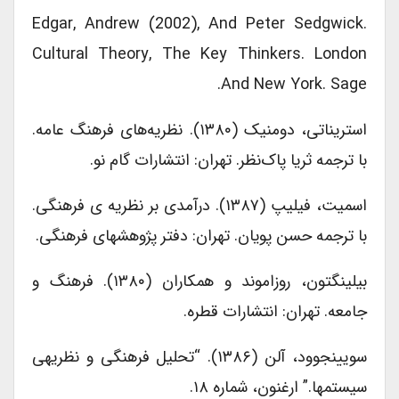
Edgar, Andrew (2002), And Peter Sedgwick.
Cultural Theory, The Key Thinkers. London
And New York. Sage.
استریناتی، دومنیک (۱۳۸۰). نظریه‌های فرهنگ عامه.
با ترجمه ثریا پاک‌نظر. تهران: انتشارات گام نو.
اسمیت، فیلیپ (۱۳۸۷). درآمدی بر نظریه ی فرهنگی.
با ترجمه حسن پویان. تهران: دفتر پژوهشهای فرهنگی.
بیلینگتون، روزاموند و همکاران (۱۳۸۰). فرهنگ و
جامعه. تهران: انتشارات قطره.
سویینجوود، آلن (۱۳۸۶). “تحلیل فرهنگی و نظریهی
سیستمها.” ارغنون، شماره ۱۸.