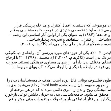
به بدن انسان به عنوان موضوعی که دستمایه اعمال کنترل و مداخله پزشکی قرار
 می‌شد به ایجاد تخصصی جدیدی در عرصه‌ جامعه‌شناسی به نام
جامعه‌شناسی بدن sociology of body – بویژه با ظهور کتاب برایان ترنر Bryan Turner ( جامعه‌شناس انگلیسی متولد ۱۹۴۵) تحت عنوان “بدن و جامعه” (۱۹۸۴) به عنوان یکی از اولین آثار اساسی این رشته –
 جامعه‌شناختی از کنترل، استفاده، و تجربه‌ی پدیدارشناختی
کانون توجه جامعه‌شناسی بدن این است که بدن‌های ما و از جمله سلامت و رفتار جنسی‌مان، چگونه تحت تاثیر عوامل اجتماعی قرار دارد ( گیدنز، ۲۰۰۳). یکی از حوزه‌های مورد بررسی آن، رابطه‌ی دیالکتیکی
میان بدن فیزیکی (جسم) و ذهنیت انسانی human subjectivity یا همان تجربه‌ی پدیدارشناختی یا زیست‌شده‌ی (lived) دارابودن یک بدن یا بودن در یک بدن است (کاکرهام، ۲۰۰۱: ۱۴). محسنی (۱۳۷۶: ۲۲ با ارجاع
بدنی است. اعضای مختلف بدن دارای ارزشهای مساوی فرهنگی نیستند. صورت
در رابطه با دیگری را ایجاد می‌کند. کیفیتهای مربوط به
شه‌ی افلاطون فیلسوف یونانی قائل بوده است، هدف جامعه‌شناسان بدن را
مشخص‌کردن و تاکید بر وجود رابطه‌ی دیالکتیکی (یا دو طرفه‌ی) میان بدن فیزیکی و ذهنیت انسانی human subjectivity می‌داند که غالباً به آن از طریق مفهوم بدن زیست‌شده lived body ارجاع می‌شود. وی به
irre ذهن و بدن اصرار می‌ورزد، ارجاع می‌دهد که درهم‌آمیختگی روح و بدن را امری دائمی می‌داند که در هر مرحله از
 بدن‌مان با جهان محقق می‌شود. جامعه‌شناسی بدن به جریان داشتن نوعی بازخورد
یر می‌گذارد، و رفتار اجتماعی باز بر تحولات و تغییرات بدنی موثر واقع