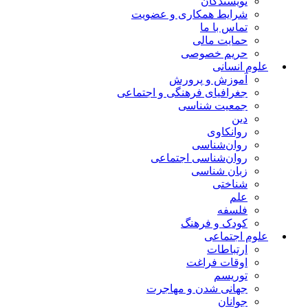
نویسندگان
شرایط همکاری و عضویت
تماس با ما
حمایت مالی
حریم خصوصی
علوم انسانی
آموزش و پرورش
جغرافیای فرهنگی و اجتماعی
جمعیت شناسی
دین
روانکاوی
روان‌شناسی
روان‌شناسی اجتماعی
زبان شناسی
شناختی
علم
فلسفه
کودک و فرهنگ
علوم اجتماعی
ارتباطات
اوقات فراغت
توریسم
جهانی شدن و مهاجرت
جوانان