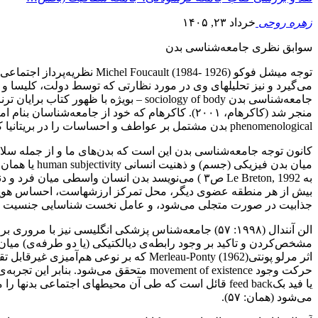
زهره روحی
خرداد ۲۳, ۱۴۰۵
سوابق نظری جامعه‌شناسی بدن
توجه میشل فوکو 1984- 1926
می‌گیرد و نیز تحلیلهای وی در مورد نظارتی که توسط دولت، کلیسا 
منجر شد (کاکرهام، ۲۰۰۱). کاکرهام که خود از جام
phenomenological بدن مشتمل بر عواطف و احساسات را در بریتانیا که این موضوع به یکی از عناوین عمده در جامعه‌شناسی پزشکی مبدل‌شده، چشمگیرتر از هر جای دیگر می‌داند (کاکرهام، ۲۰۰۱).
به Le Breton, 1992 ص۳ ) می‌نویسد بدن انسان وا
بیش از هر منطقه عضوی دیگر، محل تمرکز ارزشهاست، احساس هویت 
جذابیت در صورت متجلی می‌شود، و عامل نخست شناسایی جنسیت 
الن آنندال (۱۹۹۸: ۵۷) جامعه‌شناس پزشکی انگلیسی ن
حرکت وجود movement of existence متحقق
یا فید بکfeed back قائل است که طی آن محیطهای اجتماعی 
می‌شود (همان: ۵۷).