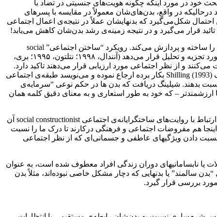
می‌کند. کانل در بحث خود در مورد اینکه چگونه هویت‌های جنسیتی در تضاد با
رحالیکه در واقع، بدن‌های‌شان معمولاً در مقایسه با پسرهای
حتمال شکل‌می‌گیرد که بدنهایشان عملاً در نتیجه‌ی اعمال اجتماعی
تائید قرار می‌گیرد و در نتیجه زمینه‌ی رشد بدن‌شان کاهش می‌یابد!
حوزه‌ی دیگر مطرح در جامعه‌شناسی بدن، ساختن اجتماعی social construction بدن، و عواطف است. یعنی که چگونه جامعه، بدن و عواطف را ساخته و پردازش می‌کند. رویکرد “ساختن اجتماعی” social
construction نیز در جامعه‌شناسی پزشکی تا حد زیادی با افکار میشل فوکو پیوند خورده است که بدن را به عنوان فرآورده‌ی قدرت و دانش مورد تجزیه و تحلیل قرار می‌دهد (آنندال، ۱۹۹۸؛ نتلتون، ۱۹۹۵؛ بری،
‌کنند، مدیریت می‌کنند و از نظر اجتماعی مورد ارزیابی قرار می‌دهند تاکید دارد.
یکی از مثالهای ملموس مرتبط با این حوزه تاثیر طبقه اجتماعی است. کاکرهام به مفهوم تجسم طبقه embodiment of class که کریس شیلینگ Shilling (1993) بکار برده ارجاع نموده و می‌نویسد طبقه‌ی اجتماعی
سبت بدهند. شیلینگ دریافت که بدن ها در حکم نوعی “سرمایه‌ی
 ارزشمندتر – که خود به طور استعاری و به معنای دقیق کلمه همان
کاکرهام جامعه‌شناس امریکایی به ریشه‌های مابعدساختارگرایی poststructural نظریه فمینیستی در عرصه‌ی جامعه‌شناسی پزشکی بویژه در ارتباط با روایت‌های ساختگرایانه‌ی اجتماعی social constructionist آن
مونث female body و تنظیم یا به قاعده‌درآوردن regulation بدن توسط جامعه‌ی تحت سلطه‌ی مردان اشاره دارد (همان: ۱۵). در اینجا هم مفروضات اجتماعی و فرهنگی درکارند تا درک ما را نسبت
ان استاندارد یا معیار در آموزش‌های پزشکی، یا نسبت دادن ویژگیهای عاطفی و جسمانی‌ای که از نظر اجتماعی
به مشکلات یا نابسامانیهای دوران زندگی‌ افراد معطوف شده است، به عنوان
دن سالمند” یا بدنهایی که دچار مشکل خاصی نبوده‌اند، مثلاً بدن
ورد بررسی قرار گیرد.
احساس شرم‌ساری نسبت به بدن‌شان رابطه‌ی مستقیمی با انتظارات