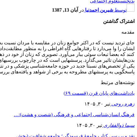
بدن
جنسیت
علوم اجتماعی
توسط
شیرین احمدنیا
در
آبان 13, 1387
اشتراک گذاشتن
مقدمه
جای تردید نیست که در اکثر جوامع زنان در مقایسه با مردان نسبت ب
ایشان را وا می‌دارد تا رفتارهایی گاه افراطی را به منظور مطابقت‌دا
کنند که بعضاَ تبعات سوئی ببار می‌آورد. تصویری که زنان از خود در ذ
بدن‌هایشان تاثیر می‌گذارد. پرسشهایی است که در چارچوب بررسیها
یکی از تخصص‌های نسبتاً جدید در حوزه جامعه‌شناسی پزشکی و در نت
پاسخگویی به پرسشهای مطروحه به برخی از شواهد و یافته‌های بررسیه
نوشته‌های مرتبط
یادداشت‌های پایان قرن (قسمت ۶۹)
زهره روحی
تیر ۳۰, ۱۴۰۵
فرهنگ انسان‌شناسی اجتماعی و فرهنگی (شصت و هشت):…
سیما ذوالفقاری
تیر ۳۰, ۱۴۰۵
نقد و بررسی کتاب جامعۀ فرسودگی؛ جامعه شفافیت (بخش…