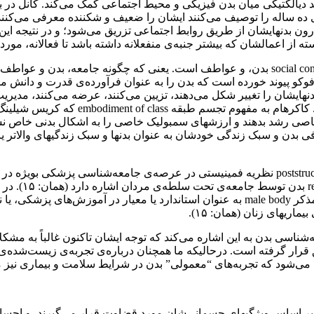
حقیق کانل (۱۹۸۷) به روشن‌تر شدن فرایند دیالکتیکی میان بدن فیزیکی و محیط اجتماعی کمک 
ی ده ساله را توصیف می‌کنند ایشان را ضعیف و شکننده معرفی می‌کنند د
 بدنهایشان از طریق روابط اجتماعی تزریق می‌شود؛ و در نتیجه این ا
 از اعمالشان که بیشتر جنبه‌ی منفعلانه‌ داشته باشد تا فعالانه، مورد 
) و بر شیوه‌هایی که انسانها بدنهایشان را تغییر شکل می‌دهند، تزیین می‌کنند، عرضه می
ل خاصی رشد بدهند و ارزشهای سمبولیک خاصی را به اشکال بدنی خاص ن
 بدن و سبک زندگی خودشان به عنوان بدنها و سبک زندگیهای والاتر یا
از بدن زنانه/ 
به بدن تحت تاثیر قرار دهد ، از جمله در مورد استفاده از بدن مردانه /مذکر male body به عنو
اریهای زنان (همان: ۱۵).
حققان جامعه‌شناسی بدن به این اشاره می‌کند که توجه ایشان تاکنون غالباً 
قرار گرفته است. درحالیکه ما همچنان درباره‌ی تجربه‌ی زیست‌شده‌ی “ب
 می‌شود که تجربه‌های “معمولی” بدن در شرایط سلامت و بیماری نیز م
 به‌ویژه بر اساس ویژگیهای جسمانی‌شان مورد قضاوت قرار می‌گیرند، و 