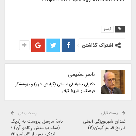
آرشیو
اشتراک گذاشتن
ناصر عظیمی
دکترای جغرافیای انسانی (گرایش شهر) و پژوهشگر
فرهنگ و تاریخ گیلان
پست قبلی
پست بعدی
فقدان شهر،ویژگی اصلی
نامۀ مارسل پروست به زَدیگ
تاریخ قدیم گیلان(۲)
(سگ ِدوستش رِنالدو آن) /
اندکی پس از ۳نوامبر۱۹۱۱