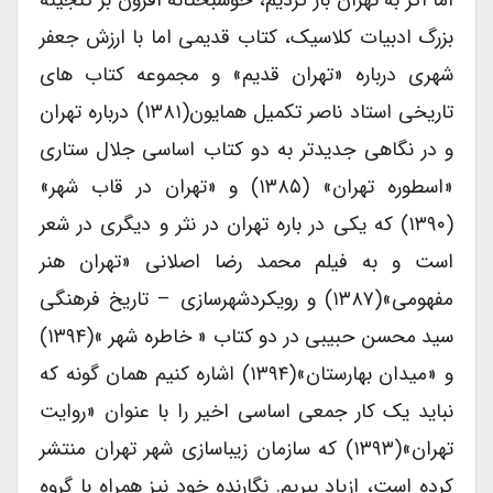
اما اگر به تهران باز گردیم، خوشبختانه افزون بر گنجینه
بزرگ ادبیات کلاسیک، کتاب قدیمی اما با ارزش جعفر
شهری درباره «تهران قدیم» و مجموعه کتاب های
تاریخی استاد ناصر تکمیل همایون(۱۳۸۱) درباره تهران
و در نگاهی جدیدتر به دو کتاب اساسی جلال ستاری
«اسطوره تهران» (۱۳۸۵) و «تهران در قاب شهر»
(۱۳۹۰) که یکی در باره تهران در نثر و دیگری در شعر
است و به فیلم محمد رضا اصلانی «تهران هنر
مفهومی»(۱۳۸۷) و رویکردشهرسازی – تاریخ فرهنگی
سید محسن حبیبی در دو کتاب « خاطره شهر »(۱۳۹۴)
و «میدان بهارستان»(۱۳۹۴) اشاره کنیم همان گونه که
نباید یک کار جمعی اساسی اخیر را با عنوان «روایت
تهران»(۱۳۹۳) که سازمان زیباسازی شهر تهران منتشر
کرده است، ازیاد ببریم. نگارنده خود نیز همراه با گروه