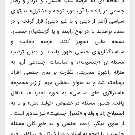
از لحظه ای که عرصه لذتِ جنسی، و کردار و رفتار
جسمیِ در رابطه با آن، مورد توجه و «کنترلِ» قدرتهای
سیاسی (اعم از دینی و یا غیر دینی) قرار گرفت و در
صدد برآمدند تا در نوع رابطه و یا گزینشهای جنسی،
نسخه هایی تجویز کنند، عرصه دخالت و
سیاستگذاریهای جنسی ظهور یافت، و بدین ترتیب
مسئله ی «جنسیت»، و مناسبات اجتماعیِ آن، به
منزله راهبردِ مدیریتیِ نظارت بر بدنِ جنسیِ افراد
برساخته شد و به عنوان بخشی مهم از زیر مجموعه
«استراتژی های سیاسی» به حوزه «قدرت»، انتقال
یافت. همین مسئله در خصوص «تولید مثل» و یا به
اصطلاح زاد و ولد و «کنترل جمعیت» نیز صادق است .
از سوی دیگر، رابطه جنسی و به طور کلی مسئله
جنسیت، با توجه به اسناد و مدارک تاریخی، اغلب جزو