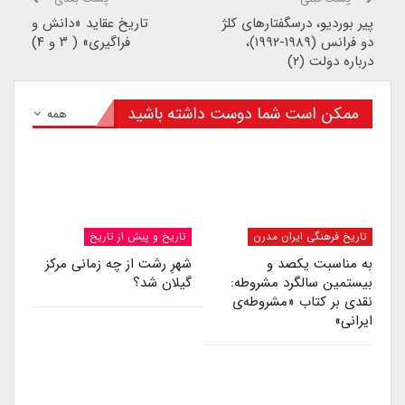
پیر بوردیو، درسگفتارهای کلژ
تاریخ عقاید «دانش و
دو فرانس (۱۹۸۹-۱۹۹۲)،
فراگیری» ( ۳ و ۴)‌
درباره دولت (۲)
ممکن است شما دوست داشته باشید
همه
تاریخ فرهنگی ایران مدرن
تاریخ و پیش از تاریخ
به مناسبت یکصد و
شهرِ رشت از چه زمانی مرکز
بیستمین سالگرد مشروطه:
گیلان شد؟
نقدی بر کتاب «مشروطه‌ی
ایرانی»