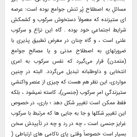
مسائلِ به اصطلاح پُر تنش جوامع بوده است: عرصه
ای ستیزنده که معمولاً دستخوش سرکوب و کشمکشِ
شرایط اجتماعیِ خود بوده . گاه این نزاع و سرکوب
علنی است ، و گاه چنان در معرض تطبیق پذیری با
ضرورتهایِ به اصطلاح مدنی و یا مصالحِ جوامع
(متمدن) قرار می‌گیرد که نفس سرکوب به امری
انتخابی و داوطلبانه تبدیل می‌گردد. البته در چنین
مواردی، این نظر هم هست که چیزی از عنصر واکنشیِ
ستیزندگیِ امرِ سرکوب (جنسی)، کاسته نمیشود ، بلکه
فقط ممکن است تغییر شکل دهد ؛ باری، در خصوص
این تغییر شکلها و جا به جایی ها که مرتبط با سرکوب
غرایز جنسی است ، چه در رد و چه در تأییدش سخن
بسیار است خصوصاً وقتی پای ناکامی های ارتباطی (