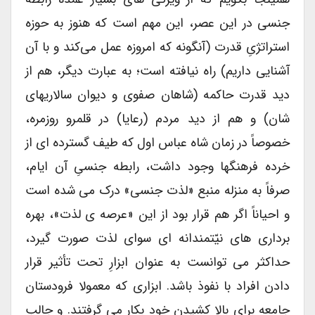
جنسی در این عصر، این مهم است که هنوز به حوزه
استراتژیِ قدرت (آنگونه که امروزه عمل می‌کند و با آن
آشنایی داریم) راه نیافته است؛ به عبارت دیگر، هم از
دید قدرت حاکمه (شاهان صفوی و دیوان سالاریهای
شان) و هم از دید مردم (رعایا) در قلمرو روزمره،
خصوصاً در زمان شاه عباس اول که طیف گسترده ای از
خرده فرهنگها وجود داشت، رابطه جنسیِ آن ایام،
صرفاً به منزله منبع «لذت جنسی» درک می‌ شده است
و احیاناً اگر هم قرار بود از این «عرصه ی لذت»، بهره
برداری های نیّتمندانه ای سوای لذت صورت گیرد،
حداکثر می توانست به عنوان ابزارِ تحت تأثیر قرار
دادن افراد با نفوذ باشد. ابزاری که معمولا فرودستان
جامعه برای بالا کشیدن خود بکار می گرفتند. و جالب