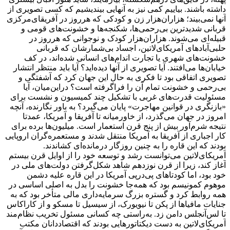
داشته باشند. بیاییم کمی نیز به آنهایی بیندیشیم که کسی تصویری از
آنها نمی‌بیند؛ هزاران‌هزار زن و کودکی که هرروز در آفریقای‌مرکزی
قربانی شدیدترین بی‌رحمی‌ها، شکنجه‌ها و خشونت‌های قومی و
قبیله‌ای می‌شوند. هزاران‌هزار کودک و نوجوانی که هرروز در
حلبی‌آبادهای آمریکای‌لاتین، اجساد بی‌شمارشان که قربانی
خشونت‌های شهری یا تجارت اندام‌های انسانی شده‌اند، در کف
خیابان‌ها می‌افتند. آیا تصویری از آنها دیده‌اید؟ آیا باید منتظر انتشار
تصویری اتفاقی بود تا فکری به حال این جهان کرد که آشفتگی و
بی‌رحمی و خشونت تمام آن را فراگرفته است؟ در‌این‌میان، آیا
مسئولیت قدرت‌های غربی با تشکیل چند کمیسیون و نشست برای
«بازنگری در قوانین مهاجرت» پایان می‌گیرد؟ به باور نگارنده، آنچه
امروز در جهان می‌گذرد، از خاورمیانه تا آفریقا و آمریکا، عمدتا
نتیجه شرم‌آور بیش از پنج قرن استعمار است. میلیون‌ها برده برای
کار اجباری از آفریقا به آمریکا منتقل شدند و مستعمره‌گران اروپایی
بودند که این قاره را به چنین روزگار درمانده‌ای کشاندند.
آمریکای‌لاتین می‌توانست رشد و توسعه خود را از اوایل قرن بیستم
آغاز کند، زیرا از قرن نوزدهم شاهد شکل‌گرفتن دولت‌های ملی در
خود بود، اما کودتاهای پی‌درپی آمریکا در این قاره علیه دشمن
موهوم کمونیسم بود که همه‌جا خشونت را بدل به اصلی اساسی در
همه روابط کرد و گستره بزرگ سرمایه‌داری مالی متأخر بود که به
جنایات مافیاها از پکن تا نیویورک، از سیسیل تا مسکو و از کاراکاس
تا لس‌آنجلس دامن ‌زد. به‌راستی چه کسانی مسئول تخریب نظام‌مند
آمریکای‌لاتین به دست دیکتاتورهایی بودند که اقتصاددانان مکتب