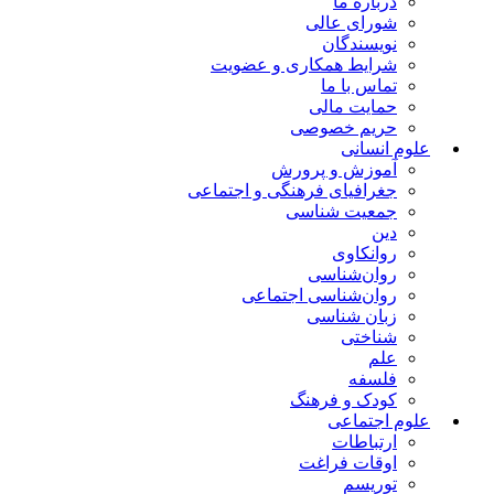
درباره ما
شورای عالی
نویسندگان
شرایط همکاری و عضویت
تماس با ما
حمایت مالی
حریم خصوصی
علوم انسانی
آموزش و پرورش
جغرافیای فرهنگی و اجتماعی
جمعیت شناسی
دین
روانکاوی
روان‌شناسی
روان‌شناسی اجتماعی
زبان شناسی
شناختی
علم
فلسفه
کودک و فرهنگ
علوم اجتماعی
ارتباطات
اوقات فراغت
توریسم