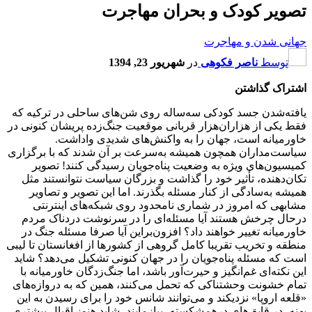
تصویر کودک و بحران مهاجرت
جهانی شدن و مهاجرت
توسط
ناصر فکوهی
در
شهریور 23, 1394
اشتراک گذاشتن
یافته‌شدن جسد کودکی سه‌ساله روی شن‌های ساحلی در ترکیه که
فقط یکی از هزاران‌هزار قربانی موقعیت جنگ‌زده پریشان کنونی در
خاورمیانه است، جهان را به واکنش‌های شدیدی واداشت.
سیاست‌مداران همچون همیشه به‌سرعت بر آن شدند که با برگزاری
کمیسیون‌های ویژه به وضعیت پناه‌جویان رسیدگی کنند! تصویر
تکان‌دهنده، تأثیر خود را گذاشت و بزرگان سیاست نتوانستند مثل
همیشه به‌سادگی از کنار مسئله بگذرند. اما این تصویر و تصاویر
مشابهی که امروز در شماری نامحدود روی شبکه‌های اینترنتی
درحال چرخش هستند آیا مسئله‌ای را در سرنوشت دردناک مردم
خاورمیانه تغییر خواهند داد؟ افزون‌براین آیا صرفا مسئله جنگ در
منطقه و تخریب تقریبا کامل گروهی از کشورها از افغانستان تا لیبی
است که مسئله پناه‌جویان را در جهان کنونی تشکیل می‌دهد؟ شاید
این نکته‌ای غم‌انگیز و حیرت‌آور باشد، اما جنگ‌زدگان خاورمیانه با
تمام خشونت وحشتناکی که تحمل می‌کنند، همین که به دروازه‌های
«قلعه اروپا» نزدیکند و می‌توانند شانس خود را برای رسیدن به این
پهنه، در قایق‌های درهم‌شکسته، بیازمایند، شاید هنوز اقبال بیشتری