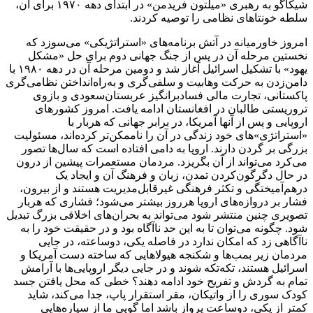
شیکاگو به رهبری «میلتون فریدمن» در ابتدای دهه ۱۹۷۰ برای آن،
سلطه خونتاهای نظامی را توصیه کردند.
امروز خاورمیانه در آتش برنامه‌های «استراتژیکی» می‌سوزد که
نخستین مرحله آن در پس از جنگ جهانی دوم برای حل «مشکل
یهود» با تشکیل اسرائیل آغاز شد و دومین مرحله آن در دهه ۱۹۸۰ با
دامن‌زدن به حرکت وهابیت و سلفی‌گری و به‌راه‌انداختن نظامی‌گری
پاکستانی، تجارت مالی فساد‌برانگیز عربستان‌سعودی و بازوی
تروریستی طالبان در افغانستان ادامه یافت. امروز کشورهای
اروپایی و پس از آنها آمریکا، در برابر جهانی که هربار با
«استراتژی»‌های خود زندگی در آن را ناممکن‌تر کرده‌اند، مسئولیت
بزرگی بر گردن دارند. اروپا به دامی افتاده است که سال‌ها تصور
می‌کرد می‌تواند از آن بگریزد. مردمان مستعمرات پیشین از درون
در حال دگرگون‌کردن تمدن، زبان و فرهنگ آن و ایجاد یک
درهم‌آمیختگی و تکثر فرهنگی غیرقابل‌مدیریت هستند و از بیرون،
فشار بر دروازه‌های اروپا هرروز بیشتر می‌شود؛ فشاری که هربار
تصویری چنین منتشر شود می‌تواند به بحران‌های اخلاقی بزرگ تبدیل
شود. چگونه می‌توان تا به این حد ناآگاه بود و در حقیقت خود را به
ناآگاهی زد که امکان ندارد در فاصله یکی، دوساعته، در جایی
مردمان زیر بمب‌ها و شکنجه هیولاهایی که ساخته دست آمریکا و
اسرائیل هستند، تکه‌تکه شوند و در جایی دیگر اروپایی‌ها با آرامش
تمام به گردش و تفریح خود ادامه دهند؟ خطی که محل یافتن جسد
کودک سوری را از واتیکان، مقر استقرار پاپ، جدا می‌کند، شاید
کمتر از یکی، دوساعت پرواز باشد اما گویی ما از سیاره‌هایی