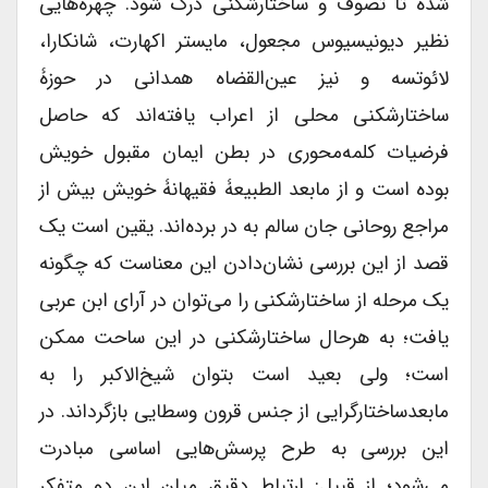
شده تا تصوف و ساختارشکنی درک شود. چهره‌هایی
نظیر دیونیسیوس مجعول، مایستر اکهارت، شانکارا،
لائوتسه و نیز عین‌القضاه همدانی در حوزۀ
ساختارشکنی محلی از اعراب یافته‌اند که حاصل
فرضیات کلمه‌محوری در بطن ایمان مقبول خویش
بوده است و از مابعد الطبیعۀ فقیهانۀ خویش بیش از
مراجع روحانی جان سالم به در برده‌اند. یقین است یک
قصد از این بررسی نشان‌دادن این معناست که چگونه
یک مرحله از ساختارشکنی را می‌توان در آرای ابن عربی
یافت؛ به هرحال ساختارشکنی در این ساحت ممکن
است؛ ولی بعید است بتوان شیخ‌الاکبر را به
مابعدساختارگرایی از جنس قرون وسطایی بازگرداند. در
این بررسی به طرح پرسش‌هایی اساسی مبادرت
می‌شود؛ از قبیل: ارتباط دقیق میان این دو متفکر