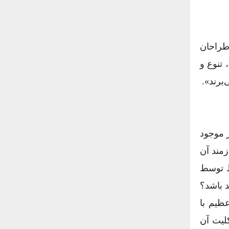
 طراحان
تنوع و
برند».
ر موجود
زمند آن
ط توسط
 باشد؟‌
ظیم با
کلیت آن