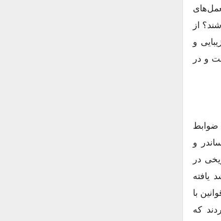
عمل‌های
شند؟ از
یبایی و
ت و در
ع ضوابط
ساندر و
یخی در
 یافته
نین با
دند که