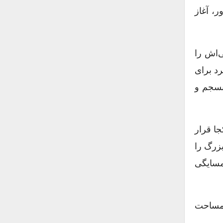
، آغاز
ی‌اش را
د برای
نسجم و
جا قرار
قرارگیری باغ بزرگ را
همسایگی
مساحت‌