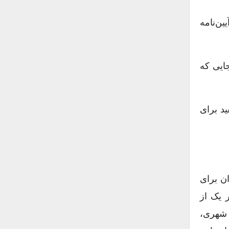
یین‌نامه
جایی که
ید برای
ن برای
 یک از
 شهری،