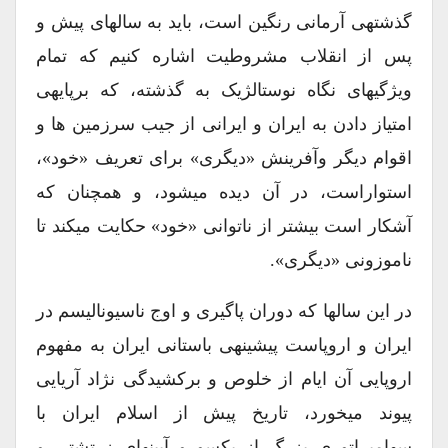
گذشتهی آرمانی رنگین است، باید به سالهای پیش و
پس از انقلاب مشروطیت اشاره کنیم که تمام
ویژگیهای نگاه نوستالژیک به گذشته، که برپایهی
امتیاز دادن به ایران و ایرانی از جیب سرزمین ها و
اقوام دیگر وآفرینش «دیگری» برای تعریف «خود»،
استواراست، در آن دیده میشود، و همچنان که
آشکار است بیشتر از ناتوانی «خود» حکایت میکند تا
ناموزونی «دیگری».
در این سالها که دوران پاگیری و اوج ناسیونالیسم در
ایران و اروپاست پیشینهی باستانی ایران به مفهوم
اروپایی آن ایام از خلوص و برکشیدگی نژاد آریایی
پیوند میخورد، تاریخ پیش از اسلام ایران با
سهامپراتوری بزرگ از یکسو و آیینهای زرتشتی و