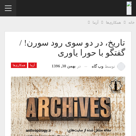
نه
همکاری‌ها
آزما
تاریخ، در دو سوی رود سورن! /
گفتگو با حورا یاوری
آزما
همکاری‌ها
در
بهمن 30, 1396
توسط
وب گاه