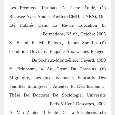
(۱) Les Premiers Résultats De Cette Étude,
Réalisée Avec Annick Kieffer (CMH, CNRS), Ont
Été Publiés Dans La Revue Éducation Et
Formations, N° ۷۲, Octobre 2005.
(۲) S. Beaud Et M. Pialoux, Retour Sur La
Condition Ouvrière. Enquête Aux Usines Peugeot
De Sochaux-Montbéliard, Fayard, 1999.
(۳) Y. Brinbaum, « Au Cœur Du Parcours
Migratoire, Les Investissements Éducatifs Des
Familles Immigrées : Attentes Et Désillusions »,
Thèse De Doctorat De Sociologie, Université
Paris-V-René-Descartes, 2002.
(۴) A. Van Zanten, L’École De La Périphérie.