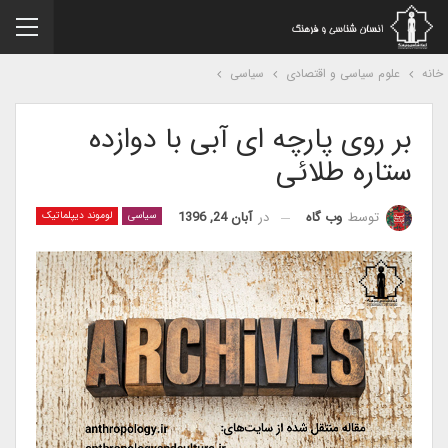
نه
علوم سیاسی و اقتصادی
سیاسی
بر روی پارچه ای آبی با دوازده
ستاره طلائی
در
آبان 24, 1396
توسط
وب گاه
سیاسی
لوموند دیپلماتیک