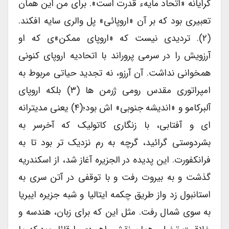
گرایانه «اتحاد مایهء قدرت است». برای من این همان
تعبیری بود که بر آن «اروپائی» پل والری سایه افکند.
(۲). تردیدی نیست که «اروپای ممکن»ی که او
آرزویش را در سرمی پروراند با اتحادیه اروپای کنونی
همخوانی نداشت. آن آرزو، نه تجدید حیاتی مربوط به
امپراتوری مقدس رومی ژرمن ها (۳) بلکه اروپای
آلبرکامو و «اندیشه جنوبی» اش بود؛(۴) یعنی مدیترانه
ای و آفتابی، با زنگاری کاتولیک که آخرسر به
بشردوستی گرائید، گرچه به رم نزدیک تر بود تا به
فرانکفورت. این پدیده در الجزیره آغاز شد، از اسکندریه
گذشت و به بیروت رفت و با توقفی در آتن سری به
استانبول زد واز طریق چکمه ایتالیا و شبه جزیره ایبریا
به سوی شمال رفت. مثل این که برای زبان، هندسه و