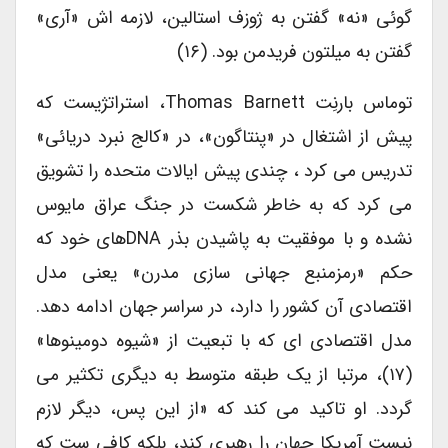
گوئی «نه» گفتن به ژوزف استالین، لازمه اش «آری»
گفتن به میلتون فریدمن بود. (۱۶)
توماس بارنِت Thomas Barnett، استراتژیست که
پیش از اشتغال در «پنتاگون»، در «کالج نبرد دریائی»
تدریس می کرد ، چندی پیش ایالات متحده را تشویق
می کرد که به خاطر شکست در جنگ عراق مایوس
نشده و با موفقیت به پاشیدن بذر DNAهای خود که
حکم «رمزمنبع جهانی سازی مدرن» یعنی مدل
اقتصادی آن کشور را دارد، در سراسر جهان ادامه دهد.
مدل اقتصادی ای که با تبعیت از «شیوه دومینوها»
(۱۷)، مرتبا از یک طبقه متوسط به دیگری تکثیر می
گردد. او تاکید می کند که «از این پس، دیگر لازم
نیست آمریکا جهان را رهبری کند، بلکه کافی ست که