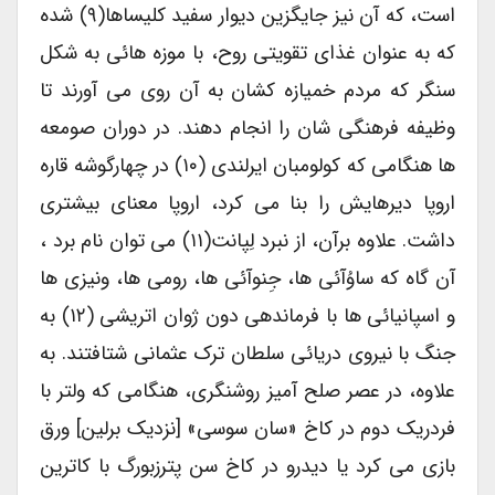
است، که آن نیز جایگزین دیوار سفید کلیساها(۹) شده
که به عنوان غذای تقویتی روح، با موزه هائی به شکل
سنگر که مردم خمیازه کشان به آن روی می آورند تا
وظیفه فرهنگی شان را انجام دهند. در دوران صومعه
ها هنگامی که کولومبان ایرلندی (۱۰) در چهارگوشه قاره
اروپا دیرهایش را بنا می کرد، اروپا معنای بیشتری
داشت. علاوه برآن، از نبرد لِپانت(۱۱) می توان نام برد ،
آن گاه که ساوُآئی ها، جِنوآئی ها، رومی ها، ونیزی ها
و اسپانیائی ها با فرماندهی دون ژوان اتریشی (۱۲) به
جنگ با نیروی دریائی سلطان ترک عثمانی شتافتند. به
علاوه، در عصر صلح آمیز روشنگری، هنگامی که ولتر با
فردریک دوم در کاخ «سان سوسی» [نزدیک برلین] ورق
بازی می کرد یا دیدرو در کاخ سن پترزبورگ با کاترین