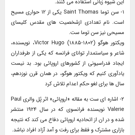
این شیوه زبانی استفاده می کنند.
۱- سن توما Saint Thomas یکی از ۱۲ حواری مسیح
است. نام تعدادی ازشخصیت های مقدس کلیسای
مسیحی نیز سن توما ست.
ویکتور هوگو Victor Hugo (۱۸۸۵-۱۸۰۲)، نویسنده،
شاعر و سیاستمدار توانای فرانسه که یکی از طرفداران
ایجاد فدراسیونی از کشورهای اروپائی بود. بد نیست
یادآوری کنیم که ویکتور هوگو، در همان قرن نوزدهم،
سال ها برای لغو حکم اعدام تلاش کرد
۲- اشاره ای ست به مقاله «اروپائی» اثر پُل والری Paul
Valerie نویسنده فرانسوی که در سال ۱۹۲۴ منتشر
شده و در ان از اتحادیه اروپائی دفاع می کند که نتیجه
بازاری مشترک و فقط برای رفت و آمد آزاد افراد نباشد.