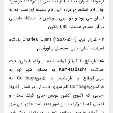
آراگونف عنوان کتاب را از کتاب پی یر مرکادیه در مورد
جان لاد استخراج کرده. این نام سفینه ای ست که به
اعماق می رود و دو سری سرنشین با اختلاف طبقاتی
در آن مسافر هستند. کلارا زتکین
۱۴- شارل کن، Charles Quint (۱۵۵۸-۱۵۰۰) پادشاه
اسپانیا، آلمان، ناپل، سیسیل و اورشلیم
۱۵- قرطاج یا کارتاژ گرفته شده از واژه فنیقی: قرت
حدشت Kart-Hadasht به معنای شهرِ نو؛ به
عربی:قرطاج یا قرطاجه، به لاتینCarthago به
فرانسویCarthage نام شهری باستانی در شمال آفریقا
-جایی که اکنون کشور تونس جای گرفته‌است- و
تمدنی که با مرکزیت این شهر پدید آمد. جای این شهر
در گوشه خاوری دریاچه تونس درامتداد مرکز شهر