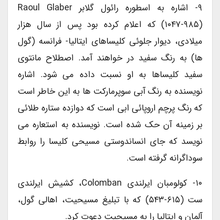
۹- اشاره به اسطوره رائول گلابر Raoul Glaber
(۱۰۴۷-۹۸۵) که اعلام کرده بود پس از سال هزار
میلادی، دیوار جلوئی کلیساهای ایتالیا- فرانسه (گول
ها) به رنگ سفید در خواهند آمد. اصطلاح مانتوی
سفید کلیساها به او نسبت داده می شود. اشاره
نویسنده به رنگ آبی سوپرمارکت ها به این خاطر است
که رنگ پرچم اروپائی ابی است که دوازده ستاره طلائی
بر زمینه آن حک شده است. نویسنده به استعاره می
نویسد که جای انساندوستی مسیحی کلیسا را روابط
سوداگرانه گرفته است.
۱۰- کولومبان ایرلندی Colomban، کشیش ایرلندی
ست (۶۱۵-۵۴۳) که با تبلیغ مسیحیت، اهالی گول،
آلمان و ایتالیا را به مسیحیت دعوت کرد.