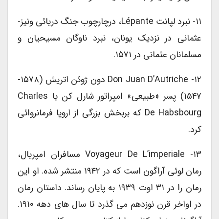
۱۱- نبرد لپانت Lépante، درچارچوب جنگ دریائی ونیز-
عثمانی در نزدیک یونان، نبرد ناوگان مسیحیان و
مسلمانان عثمانی در ۱۵۷۱.
۱۲- Don Juan D’Autriche دون ژوئن اتریش (۱۵۷۸-
۱۵۴۷) پسر «طبیعی» امپراتور شارل کن یا Charles
De Habsbourg که بربخش بزرگی از اروپا فرمانروائی
کرد.
۱۳- Voyageur De L’imperiale مسافران امپریال،
رمان لوئی آراگون است که در ۱۹۴۲ منتشر شده. او این
رمان را در ۳۱ اوت ۱۹۳۹ به پایان رساند. داستان رمان
در اواخر قرن نوزدهم می گذرد تا سال های دهه ۱۹۱۰.