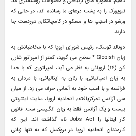
دهیم. ماهواره های ارتباطی و مطبوعات روشنفکری ما،
نیویورک را به پشت درهای ما رسانده اند، در حالی که
ورشو در استِپ ها و مسکو در کامچاتکای دوردست جا
دارند.
دونالد توسک، رئیس شورای اروپا که با مخاطبانش به
زبان Globish * سخن می گوید، کمتر از امپراتور شارل
کَن (۱۴) اروپائی به نظر می آید، امپراتوری که با خدا
به زبان اسپانیائی، با زنان به ایتالیائی، با مردان به
فرانسه و با اسب خود به آلمانی حرف می زد. از میان
سی آژانس تمرکزیافتهء اتحادیه اروپا، سایت اینترنتی
بیست و یک آژانس فقط به زبان انگلیسی ست. قانون
کار ایتالیا را Jobs Act نام گذاشته اند. این که
کارمندان اتحادیه اروپا در بروکسل که به تنها زبانی