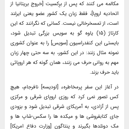
مکالمه می کنند که پس از برِکسیت [خروج بریتانیا از
اتحادیه اروپا]، فقط زبان یک کشور عضو یعنی ایرلند
است، از تمسخرخالی نیست. کسانی که نگرانند که این
کارتاژ (۱۵) یاوه گو به سویس بزرگی تبدیل شود،
بایستی این کنفدراسیون [سویس] را به عنوان کشوری
نمونه مثال زنند: در این کشور، به سه حتی چهار زبان
مهم به روانی حرف می زنند، همان گونه که هر اروپائی
باید حرف بزند.
در آغاز این سفر پرمخاطرهء [اودیسه] نافرجام، هیچ
کس تصور نمی کرد که روزی اروپای شرقی و مرکزی
پس از آزادی، به آمریکای شرقی تبدیل شود و بزودی
جای کتابفروشی ها و میکده ها را سکس-شاپ ها و
مک دونلدها بگیرند و پنتاگون [وزارت دفاع امریکا]