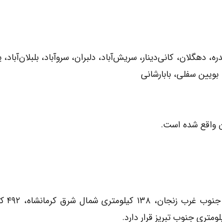
ره، دهگلان، کانی‌دینار، سریش‌آباد، دلبران، سروآباد، بلبلان‌آباد، 
بویین سفلی، بابارشانی
سنندج در ۱۷۵ کیلومتری 