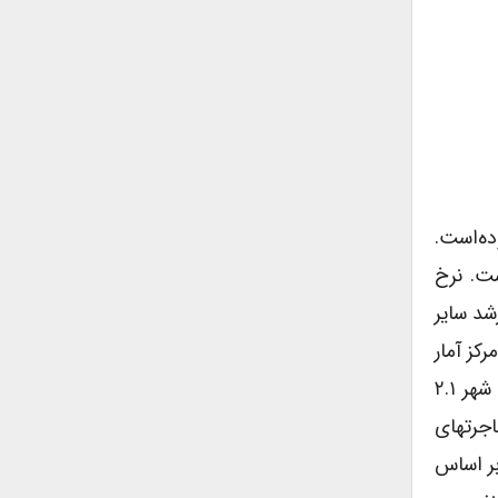
۴۰٬۶۴ نفر با ۷٬۹۰۰ خانوار بوده‌است.
 خانوار رسیده‌است. نرخ
نرخ رشد سایر
ر با نرخ رشد ۵.۸ درصد به ۹۵۸۷۲ نفر رسید (مرکز آمار
ایران ۱۳۵۵، ص ۱۳). اوج تسریع جمعیت به سال ۱۳۶۵ بر میگردد که طی ده سال و با نرخ رشد ۷.۸۷ درصد، جمعیت شهر ۲.۱
طبیعی، مهاجرتهای
افته و به ۳.۵۹ درصد رسیده که بر اساس