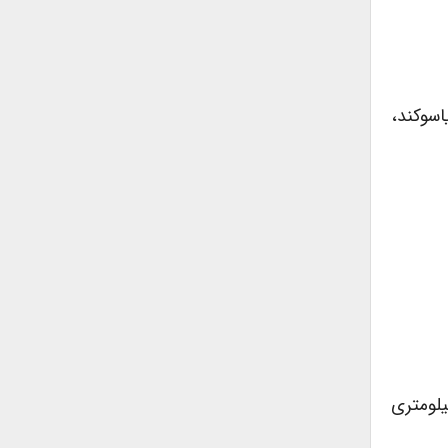
یاسوکند،
غرب همدان، ۲۸۱ کیلومتری جنوب غرب زنجان، ۱۳۸ کیلومتری شمال شرق کرمانشاه، ۴۹۲ کیلومتری