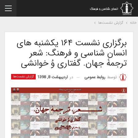
نه
گزارش نشست‌ها
برگزاری نشست ۱۶۴ یکشنبه های
انسان شناسی و فرهنگ: شعر
ترجمۀ جهان. گفتاری وُ خوانشی
در
اردیبهشت 8, 1398
توسط
روابط عمومی
گزارش نشست‌ها