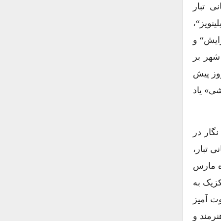
ی تبار
ینویز“،
ایش“ و
شهر بر
روز پیش
شی» یاد
ه نگار در
انی تبار،
ه مارس
کزیک به
وت آمیز
نرمند و