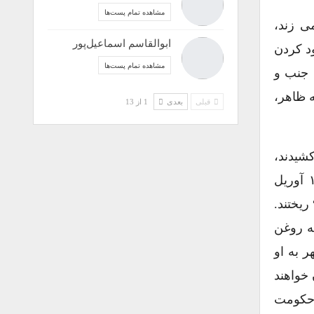
مشاهده تمام پست‌ها
ی زند،
ابوالقاسم اسماعیل‌پور
ود کردن
مشاهده تمام پست‌ها
 جنب و
ه ظاهر،
قبلی
بعدی
1 از 13
شیدند،
دغدغه خاطر میهن پرستان سلاح به دستی شده بود که روز ۱۲ آوریل
 ریختند.
ه روغن
ر به او
خواهند
 حکومت