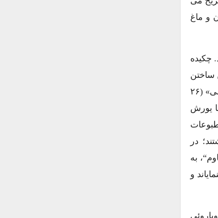
ریح می
 و ماغ
. چکیده
ن ساختن
تعالیم مسیحیت، پایمال کردن ذهنیت سلحشوری، کشتن عزت نفس، وقف خویشتن به ولنگاری، انحطاط و آدمکشی» (۲۶
 ها یورش
مطبوعات
شتند؛ در
م“، به
ایاند و
ویاروئی