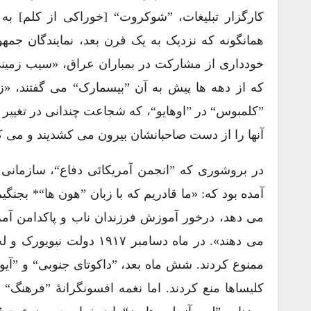
کارگزار تبلیغات، ”شوکروت“ [خوراکی از کلم] به
همانگونه که نزدیک به یک قرن بعد، نمایندگان جمه
خودداری از مشارکت در بمباران عراق، «سیب زمینی 
که از دهه ها پیش به آن ”بیسمارک“ می گفتند، «زی
”کلمبوس“ در ”اوهایو“، که شجاعت چندانی در تغییر 
آنها را از دست صاحبانشان بیرون می کشدیند و می ک
آمده بود که: «ما قادریم که با زبان ”هون ها“* بج
می دهد، درخور آموزش فرزندان ناب و پاکدامن آمر
می دهند». در ماه دسامبر 
ممنوع کردند. شش ماه بعد، ”داکوتای جنوبی“ و ”آیو