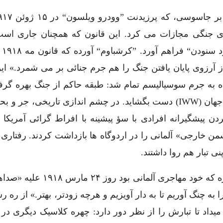
ی جنگی مجازات می کرد. این قانون که همچنان جاری است 
قانونی 
از آرزوی پایان یافتن جنگ را هم جرم جنائی بر می شمرد.» ای
ه به جرم سوسیالیسم تمام شد: طبقه حاکم از جنگ بهره گرفت
سرکوب اعضای آنازشیست اتحادیه کارگران صنعتی جهان (IWW) دست بگشاید. در چشم اندازی تاریخی، 
 درباره زندانی کردن پیشگیرانه افرادی با سؤ پیشینه با افراط گرائی آمریک
شمن خارجی» آلمانی را در اردوگاه ها بازداشت کردند. رفتاری
ی تبار هم روا داشتند.
در این میان، ”جولیوس کان“ نماینده کالیفرنیا در کنگره که خود مهاجری آ
ا به چنگ آوریم تا به دار آویزیم و هرچه زودتر، بهتر.» از ره ر
یداد تا تبارش را از نظر دور دارد: چهره کلاسیک دیگری در 