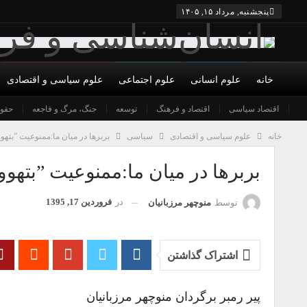
پنجشنبه, مرداد ۱۵, ۱۴۰۵
خانه
علوم انسانی
علوم اجتماعی
علوم سیاسی و اقتصادی
درباره ما
اقتصاد سیاسی
شورای عالی
اقتصاد و فرهنگ
نویسندگان
توسعه
جنگ، مرگ و فاجعه
شرایط همکاری و عضویت
حقو
تما
خانه
علوم سیاسی و اقتصادی
سیاسی
بربرها در میان ما:ممنوعیت ”بتهوو
بربرها در میان ما:ممنوعیت ”بتهوون
در
فروردین 17, 1395
توسط
منوچهر مرزبانیان
اشتراک گذاشتن
پیر رمبر برگردان منوچهر مرزبانیان