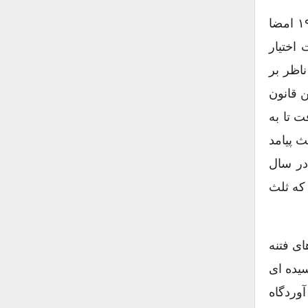
آنروزگار هم زمانه قوانین استثنائی بود. قانون ناظر بر جاسوسی، که پرزیدنت ”وودرو ویلسون“ در ۱۵ ژوئن ۱۹۱۷ امضا
اختیار
پیگرد قضائی سال ۲۰۱۳ را علیه آقای ”ادوارد سنودن“ فراهم آورد. ”کرشباوم“ آورده که قانون مه ۱۹۱۸ ناظر بر
ن قانون
 تا به
جر و بحث پیامد
ا در سال
 که ثلث
لمانی بود روز ۲۴ مارس ۱۹۱۸ علیه «صداهای فتنه
سیده ای
آوردگاه