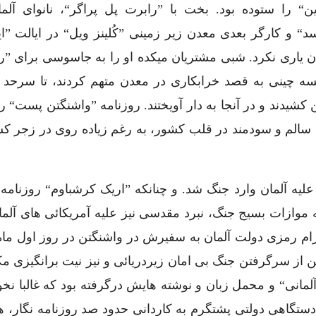
ین“ را ستوده بود. بخت با ”رابرت پل پراگر“، نانوای آلمان
د“ و کارگر بعدی معدن زیر زمینی ”کُلینز ویل“ در ایالت ”ایل
ن یاری نکرد. شبی مشتریان میکده او را به جاسوسی برای ”ر
ه چینی به قصد خرابکاری در معدن متهم کردند، تا سرحد 
 کشیدند و در آنجا به دار آویختند. روزنامه ”واشنگتن پست“ 
ی سالم و سودمند در قلب کشور، به رغم زیاده روی در زجر ک
ر بریتانیا و فرانسه علیه آلمان وارد جنگ شد. و چنانکه ”اریک کرشباوم“ روزنام
 روایت کرده است، به موازات بسیج جنگ، نبرد مقدسی نیز علیه آمریکائی های آلم
ام رمزی دولت آلمان به سفیرش در واشنگتن در روز اول ما
 برلین از سرگرفتن جنگ بی امان زیردریائی و نیز نیت برانگیزی م
آلمانی“ و محمل زبان و نوشته هایش درگرفته بود که غالبا نخ
ستگاهی دولتی پشتگرم به کاردانی حدود صد روزنامه نگار، ه