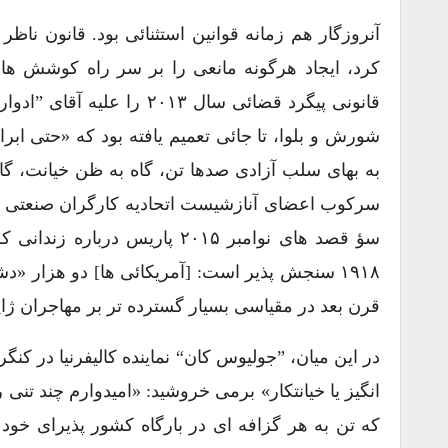
کرد، ایجاد هرگونه مانعی را بر سر راه کوشش ها
شورش و بلوا، تا جائی تعمیم یافته بود که «حتی ابر
به بهای سلب آزادی صدها تن، گاه به ظن خیانت، گا
سؤ قصد های نوامبر ۲۰۱۵ پاریس
۱۹۱۸ سنجش پذیر است: [آمریکائی ها] دو هزار «د
قرن بعد در مقیاسی بسیار گسترده تر بر مهاجران ژاپن
انگیز یا خیانتکار» برمی خروشید: «امیدوارم چند تنی ر
که تن به هر گزافه ای در بارگاه کشور پذیرای خود م