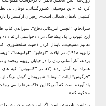
روزنامه ”لس آنجلس تایمز“ با درخواست ممنوعیت ”ب
کرد که: «این موسیقی کشورگشائی، توفان، بی نظم
کشیدن بادهای شمالی است». رهبران ارکستر را بازدا
سرانجام، ”انجمن آمریکائی دفاع“، سوزاندن کتاب ها
این عیوب را یک پیشاهنگ در دادخواستی ارائه داده 
ژانویه ۱۹۱۸). در ایالات ”اوهایو“، ”اوکلوهما
بردند، آثار ألمانی زبان را در خیابان رویهم ریختن
همراه بود آتش زدند (۲). در ”کل
”فرگوس“ ایالت ”مونتانا“ شهروندان گوش بزنگ از م
یاد آورده است که آمریکا این خاکسترها را می روفت 
محکوم کند».
برداشت نادرستی است اگر این خشم و خروش را تنها ه