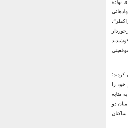
ی نهاده
هادهائی
کفلر“،
رخوردار
 کوشیدند
موقعیتی
کردند؛
خود را
 مثابه
یان دو
ساکنان