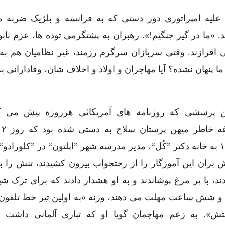
علیه امپراتوری دور دستی که به فرانسه و بلژیک ضربه م
 «ما در گیر جنگیم!». رهبران به پشتگرمی توده ها، عزم ناب
 افرازند. وقتی سربازان سرگرم رزمند، غیر نظامیان هم به
پنهان نشده؟ آیا مهاجران و اولاد و اخلاف شان، وفادارانی ب
 پرسشی که روزنامه های آمریکائی هرروزه پیش می ک
۱۹۱۸ به خانه دکتر ”کُل“، مدیر مدرسه شهر ”اپلتون“ در ”کلورادو“
 بران این آموزگار را از رختخواب بیرون کشیدند، تنش را ب
دند، با پر مرغ پوشاندند و به او هشدار دادند که برای ترک شه
 شش ساعت مهلت می دهند، ورنه «به اولین تیر خط تلفون 
تش». به زعم مهاجمان گویا او که تباری آلمانی داشت