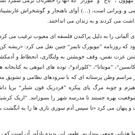
تهوون“، ”باخ“ و ”موزار“ که آنها را خطرناک برمی شمرد تش
ی و ویرانی است، (…) آوای ناهنجار و گوشخراش غارنشینان
شت می کردند و به زندان می انداختند.
ی آلمانی را به دلیل پراکندن فلسفه ای معیوب ترغیب می کرد
بود که روزنامه ”نیویورک تایمز“ چنین نقل می کرد: «ریشه ک
“، ”ویسکانسین“، ”مونتانا“، ”کلورادو“، توده های انبوهی به کتابخانه
د و در مراسم وطن پرستانه ای که با سرودهای نظامی و تشویق 
مبوس“ کپه های هیزم و چوبه مرگ پای پیکره ”فردریک فون شیلر“ برپا دا
وقعیت بهره جستند تا مدرسه شهر را بسوزانند. ”اریک کرشباو
و پنهان می کرد «تا سپس آدم سوزی نازی ها را به انگشت بنم
ذیانی جمعی بپنداریم. ظهور این پدیده یادآور آن است که ر