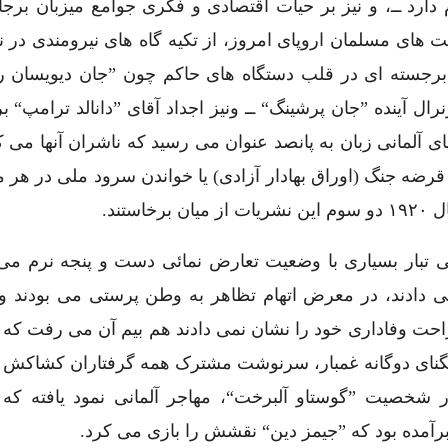
 دارد ــ، و نیز بر حیات اقتصادی و فکری جوامع میزبان برجا
یت های مسلمان اروپای امروز، از تکیه گاه های نیرومندی در ن
ی برجسته ای در قلب دستگاه های حاکم چون ”جان دیویسان را
ل آینده ”جان پرشینگ“ ــ ونیز اجداد آقای ”دانالد ترامپ“ ب
ا هفته نامه های آلمانی زبان به پانصد عنوان می رسید که ناشران آنها می
 قرضه جنگ (اوراق بهادار آزادی) یا خواندن سرود ملی در هر 
تند.
ی تبار بسیاری با وضعیت تعارض نمائی دست و پنجه نرم می 
 می دادند، در معرض اتهام تظاهر به وطن پرستی می بودند و 
ت وفاداری خود را نشان نمی دادند هم بیم آن می رفت که به
 تنگنای دوگانه غمبار، سرنوشت مشترک همه گرفتاران کشاکش م
ر شخصیت ”گوستاو آلبرخت“، مهاجر آلمانی نمود یافته که 
رآمده بود که ”جیمز دین“ نقشش را بازی می کرد.