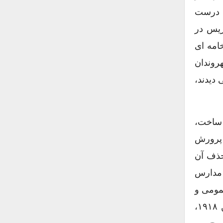
ـ درست
ریس در
امه ای
روندان
 دیدند،
الیست و ضد سوسیالیسم در ماه ژانویه ۱۹۱۸ منتشر ساخت،
ی پرورش
حذف آن
 در مدارس
عمومی و
کلیساها منع کردند. اما نغمه افسونگرانهٔ ”فرهنگ“ تهدید آمیز ”آلمانی“ همچنان به گوش می رسید. در ماه ژوئن ۱۹۱۸،