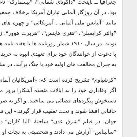
جغرافیا ــ پایتخت ”داکوتای شمالی“، ”بیسمارک“ نام
بود. در آن روزگار آلمانی تباران آمریکا برخلاف جمع
مانند ”آلیانس ملی آلمانی ـ آمریکائی“ و چهره ها
”والتر کرایسلر“، ”هنری هاینس“، ”هربرت هوور“، ژنرا
بودند. در سال ۱۹۱۰ شمار روزنامه ها ی
با دعوت از خوانندگان خود برای تعهدی انبوه به خرید
به جبران مخالفت های اولیه خود با جنگ برآیند. در سال ۱۹۲۰ دو سوم این نشریات از میان برخاس
”کرشباوم“ تشریح کرده است که: «آمریکائیان آلمان
اگر وفاداری خود را به ایالات متحده آشکارا بروز
دستخوش پیگردهای قضائی می ساختند. و اگر به صراح
خائنانی افشا شوند و تحت تعقیب قرار گیرند.» این
جهان، در فیلم ”شرق عدن“ ساختهٔ ”الیا کازان“ د
”سالیناس“ آزارش می دادند و شخصیتی به نجات او ب