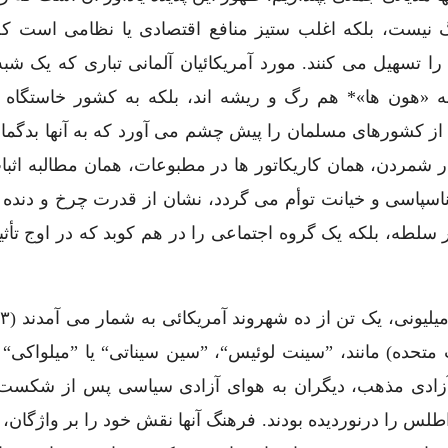
نگ نیست، بلکه اغلب ستیز منافع اقتصادی یا نظامی است ک
 تسهیل می کنند. مورد آمریکائیان آلمانی تباری که یک شبه 
«هون ها»* هم رگ و ریشه اند، بلکه به کشور خاستگاه خ
از کشورهای مسلمان را پیش چشم می آورد که به آنها بدگمانن
ار شمردن، همان کاریکاتور ها در مطبوعات، همان مطالبه اثب
اسپاسی و خیانت توأم می گردد، نشان از قدرت چرخ و دنده ا
 سلطه، بلکه یک گروه اجتماعی را در هم کوبد که در اوج تأث
د
تحده) مانند، ”سینت لوئیس“، ”سین سیناتی“ یا ”میلواکی“ ا
ای آزادی مذهب، دیگران به هوای آزادی سیاسی پس از شکست 
اقیانوس اطلس را درنوردیده بودند. فرهنگ آنها نقش خود را بر واژگان