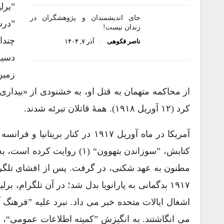
”برل
جای اندیشمندان و پژوهشگران در
”درس
زندان نیست!
چندا
ناصر فکوهی
آذر ۷, ۱۴۰۴
دسیس
زمین
از محاکمه متهمان به قتل او، به خشنودی از «بیدار
کرد (۱۲ آوریل ۱۹۱۸). همهٔ قاتلان تبرئه شدند.
آمریکا در ماه آوریل ۱۹۱۷ در کنا
کتابش، ”سوزاندن بتهوون“ (۱)
مطنون به عهد شکنی، در گرفت. پس از افشای تلگر
۱۹۱۷ بدگمانی به پارانویا بدل شد؛ در آن تلگرام،
اشغال ایالات متحده خبر می داد. نبرد علیه ”فرهنگ 
می انگاشتند. به انگیزش ”کمیته اطلاعات عمومی“، د