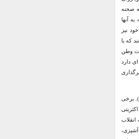
ه صحنه
به آنها
ود نیز
د که با
ات وطن
ی دارد
یرگذاری
ر آغاز قرن بیستم، آلمانی تباران، با جمعیتی هشت میلیونی، یک تن از ده شهروند آمریکائی به شمار می آمدند (۳). برخی
کثریتی
انقلاب
، آشپزی،