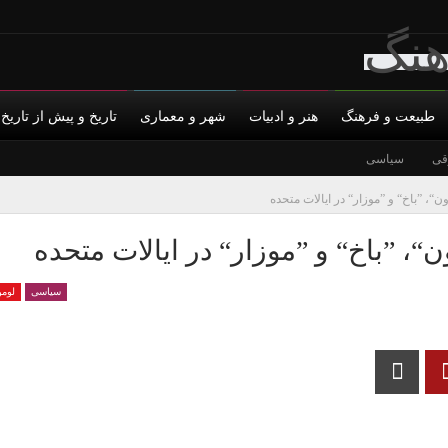
طبیعت و فرهنگ
هنر و ادبیات
شهر و معماری
تاریخ و پیش از تاریخ
قی
س با ما
سیاسی
حمایت مالی
حریم خصوصی
ن“، ”باخ“ و ”موزار“ در ایالات متحده
“، ”باخ“ و ”موزار“ در ایالات متحده
سیاسی
لومو