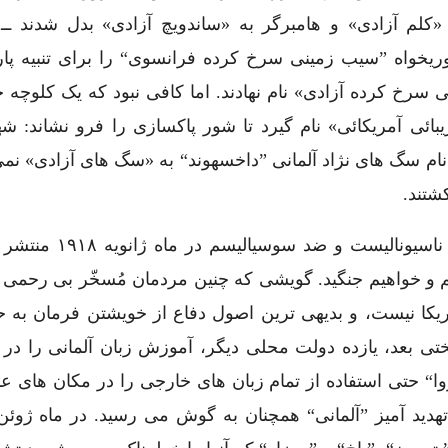
 «کلم آزادی» و هامبرگر به «ساندویچ آزادی» بدل شدند ـ
وریخواه ”سیب زمینی سرخ کرده فرانسوی“ را برای تنبیه پا
سرخ کرده آزادی» نام نهادند. اما کافی نبود که یک کلوچه خ
بائی آمریکائی» نام گیرد تا شور پاکسازی را فرو نشاند: شه
نام سگ های نژاد آلمانی ”داخسهوند“ به «سگ های آزادی» نمی
شتند.
در بروشوری که ”انجمن آمریکائی دفاع“، سازمانی ناسیون
نگیم و خواهیم جنگید. گویشی که چنین مردمان مُسخّر بی رحم
یکا نیست، و بدیهی ترین اصول دفاع از خویشتن فرمان به 
۱۹۱۷ دولت نیویورک و لختی بعد، یازده دولت محلی دیگر، آموزش زبان آلمانی را
وا“ حتی استفاده از تمام زبان های خارجی را در مکان های 