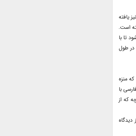
ز یافته
ته است.
د تا با
 در طول
آمده است که هر آن چه که منزه
املا معصوم و در اختیار خداست. Sacred، در زبان فارسی با
ی عام هر چه که از
دیدگاه