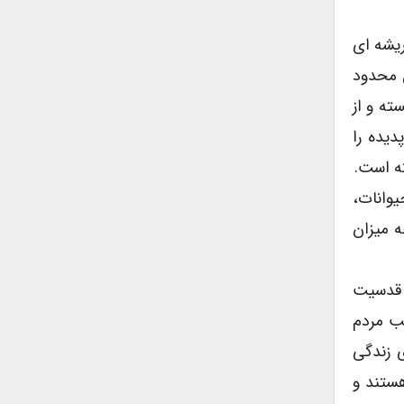
ریشه ای
ن محدود
ته و از
یده را
ته است.
وانات،
 میزان
 قدسیت
ب مردم
ی زندگی
هستند و