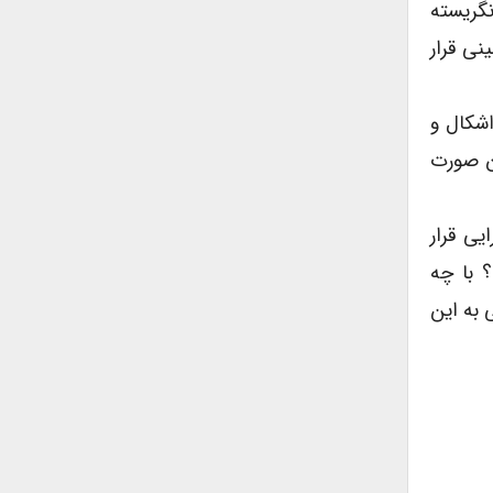
نگریسته
نی قرار
شکال و
آن صورت
ی قرار
 با چه
به این