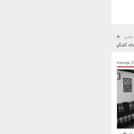
بعدی
له گفتگو
از نویسنده