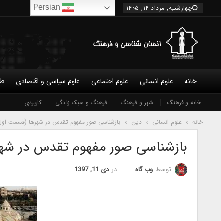
Persian
چهارشنبه, مرداد ۱۴, ۱۴۰۵
خانه
علوم انسانی
علوم اجتماعی
علوم سیاسی و اقتصادی
طب
درباره ما
خانه و فرهنگ
آموزش و پرورش
شورای عالی
شهر و فرهنگ
نویسندگان
جغرافیای فرهنگی و اجتماعی
فرهنگ و سبک زندگی
جمعیت شناسی
شرایط همکاری و عضویت
کاربردی
دین
تماس 
خانه
علوم انسانی
دین
بازشناسی صور مفهوم تقدس در شهرها (قسمت اول
بازشناسی صور مفهوم تقدس در شه
در
دی 11, 1397
توسط
وب گاه