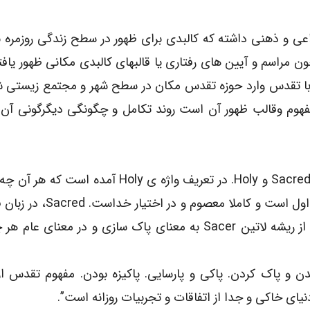
عی و ذهنی داشته که کالبدی برای ظهور در سطح زندگی روزمره نی
مراسم و آیین های رفتاری یا قالبهای کالبدی مکانی ظهور یاف
ط با تقدس وارد حوزه تقدس مکان در سطح شهر و مجتمع زیستی شو
فهوم وقالب ظهور آن است روند تکامل و چگونگی دیگرگونی آن
در زبان انگلیسی مفهوم تقدس با دو واژه متناظر است،Sacred و Holy. در تعریف واژه ی Holy 
و پاک و بری از آلودگی و استفاده روزانه و معمول و متداول است و ک
معادلهایی نظیر روحانی، مقدس، خاص ، موقوف و …، از ریشه لاتین Sacer به معنای پاک سازی و در معنا
و پاک کردن. پاکی و پارسایی. پاکیزه بودن. مفهوم تقدس از 
ای خاکی و جدا از اتفاقات و تجربیات روزانه است”.