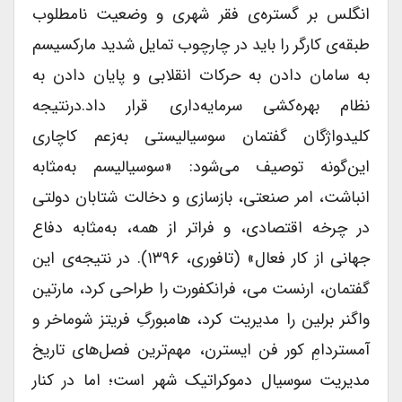
انگلس بر گستره‌ی فقر شهری و وضعیت نامطلوب
طبقه‌ی کارگر را باید در چارچوب تمایل شدید مارکسیسم
به سامان دادن به حرکات انقلابی و پایان دادن به
نظام بهره‌کشی سرمایه‌داری قرار داد.درنتیجه‌
کلیدواژگان گفتمان سوسیالیستی به‌زعم کاچاری
این‌گونه توصیف می‌شود: «سوسیالیسم به‌مثابه
انباشت، امر صنعتی، بازسازی و دخالت شتابان دولتی
در چرخه اقتصادی، و فراتر از همه، به‌مثابه دفاع
جهانی از کار فعال» (تافوری، ۱۳۹۶). در نتیجه‌ی این
گفتمان، ارنست می، فرانکفورت را طراحی کرد، مارتین
واگنر برلین را مدیریت کرد، هامبورگِ فریتز شوماخر و
آمستردامِ کور فن ایسترن، مهم‌ترین فصل‌های تاریخ
مدیریت سوسیال دموکراتیک شهر است؛ اما در کنار