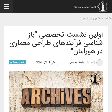
نه
شهر و معماری
اولین نشست تخصصی “باز
شناسی فرآیندهای طراحی معماری
در هورامان”
در
خرداد 3, 1395
توسط
روابط عمومی
شهر و معماری