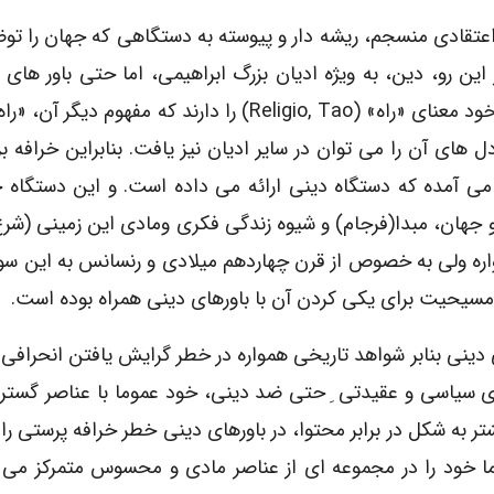
ی اعتقادی منسجم، ریشه دار و پیوسته به دستگاهی که جهان را ت
s) در تضاد بوده اند. از این رو، دین، به ویژه ادیان بزرگ ابراهیمی، اما حتی باور ه
بزرگ شرقی نظیر کنفوسیونیسم و هندوئیسم، عموما در خود معنای «راه» (religio, Tao) را دارند که مف
های آن را می توان در سایر ادیان نیز یافت. بنابراین خرافه ب
می آمده که دستگاه دینی ارائه می داده است. و این دستگاه 
جهان، مبدا(فرجام) و شیوه زندگی فکری ومادی این زمینی (شرع
ه ولی به خصوص از قرن چهاردهم میلادی و رنسانس به این سو و 
 مسیحیت برای یکی کردن آن با باورهای دینی همراه بوده است.
ای دینی بنابر شواهد تاریخی همواره در خطر گرایش یافتن انحرافی
ی سیاسی و عقیدتی ِ حتی ضد دینی، خود عموما با عناصر گسترد
ر به شکل در برابر محتوا، در باورهای دینی خطر خرافه پرستی را
ما خود را در مجموعه ای از عناصر مادی و محسوس متمرکز می 