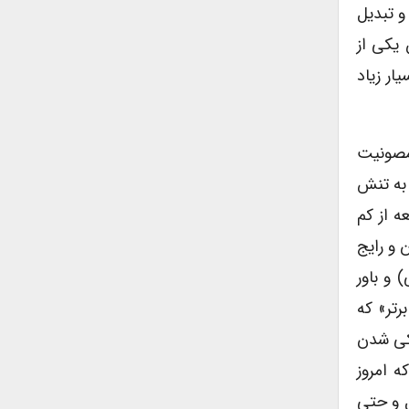
و تبدیل
یکی از
ار زیاد
مصونیت
 به تنش
ه از کم
 و رایج
 و باور
رتر» که
شکی شدن
ه امروز
ل و حتی