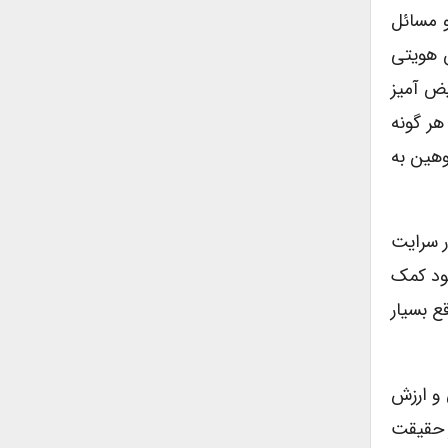
و مسائل
 هویتی
ض آمیز
هر گونه
وهین به
ر سرایت
خود کمک
ع بسیار
 و ارزش
ر حقیقت