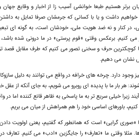
نیان برتر هستیم طبعا خوانشی آسیب زا از اخبار و وقایع جهان 
خواهیم داشت و یا با کسانی که جرمشان صرفا تمایل به داشتن
، در کنار و نه ضد هویت ملی، خودشان است، به گونه ای تبعی
ر می کنیم. برعکس وقتی «قوم پرستی» در ما درونی شده باشد، 
با کوچکترین حرف و سخنی تصور می کنیم که طرف مقابل قصد ت
نش نشان می دهیم.
 وجود دارد. چرخه های خرافه در واقع می توانند به دلیل سازوکا
وند: هر بار ما با پدیده ای روبرو می شویم، به جای آنکه از عقل 
یند زیرا خیلی سریع تر به ما پاسخی به ظاهر قانع کننده اما در واق
 کنیم، باورهای اساسی خود را هم همراهش از میان می بریم.
 یا «صوری گرایی» است که همانطور که گفتیم، یعنی اولویت دادن
 مثلا وقتی ما «تعارف» را جایگزین «ادب» می کنیم. تعارف د