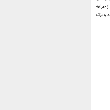
ز خرافه
ه و بزک