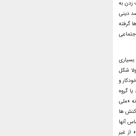
 زدن به
ی ضد دینی
ا گرفته
اجتماعی
 بسیاری
ولا شکل
دکار و
یا گروه
نه «ملی
 کنش ها
اس آنها
 از غیر