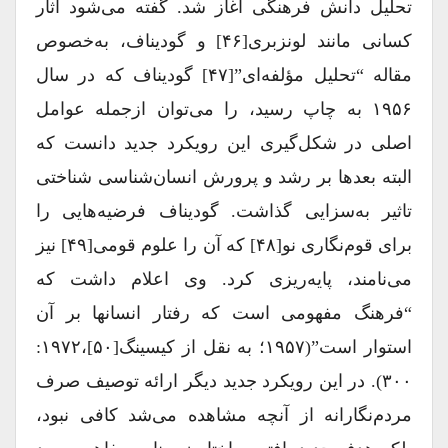
تحلیل دانش فرهنگی آغاز شد. گفته می‌شود آثار
کسانی مانند لونزبری[۴۶] و گودیناف، به‌خصوص
مقاله “تحلیل مؤلفه‌ای”[۴۷] گودیناف که در سال
۱۹۵۶ به چاپ رسید، را می‌توان ازجمله عوامل
اصلی در شکل‌گیری این رویکرد جدید دانست که
البته بعدها بر رشد و پرورش انسان‌شناسی شناختی
تاثیر به‌سزایی گذاشت. گودیناف فرضیه‌هایی را
برای قوم‌نگاری نو[۴۸] که آن را علوم قومی[۴۹] نیز
می‌نامند، پایه‌ریزی کرد. وی اعلام داشت که
“فرهنگ مفهومی است که رفتار انسان‎ها بر آن
استوار است”(۱۹۵۷؛ به نقل از کیسینگ[۵۰]،۱۹۷۲:
۳۰۰). در این رویکرد جدید دیگر ارائه توصیف صرف
مردم‌نگارانه از آنچه مشاهده می‌شد کافی نبود،