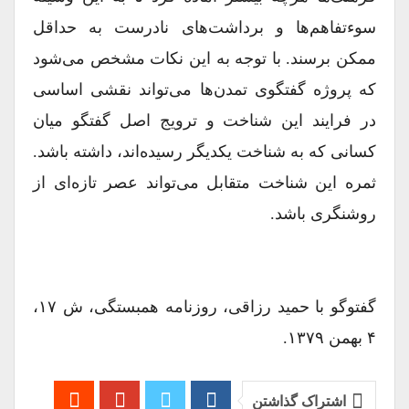
سوءتفاهم‏‌ها و برداشت‏‌هاى نادرست به حداقل
ممکن برسند. با توجه به این نکات مشخص مى‏‌شود
که پروژه گفت‏گوى تمدن‏‌ها مى‏‌تواند نقشى اساسى
در فرایند این شناخت و ترویج اصل گفت‏گو میان
کسانى که به شناخت یکدیگر رسیده‏‌اند، داشته باشد.
ثمره این شناخت متقابل مى‏‌تواند عصر تازه‏‌اى از
روشنگرى باشد.
گفت‏وگو با حمید رزاقى، روزنامه همبستگى، ش ۱۷،
۴ بهمن ۱۳۷۹.
اشتراک گذاشتن