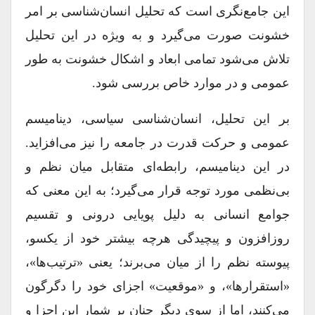
این جامع‏‌نگرى است که تحلیل انسان‏‌شناسى بر امر
خشونت صورت مى‏‌گیرد و به‏ ویژه در این تحلیل
تلاش مى‏‌شود تمامى ابعاد و اشکال خشونت به‏ طور
عمومى و در موارد خاص بررسى شود.
بر این تحلیل، انسان‏‌شناسى سیاسى، دینامیسم
عمومى و حرکت قدرت در جامعه را نیز مى‏‌افزاید.
در این دینامیسم، رابطه‏‌اى متقابل میان نظم و
بى‏‌نظمى مورد توجه قرار مى‏‌گیرد؛ به این معنى که
جوامع انسانى به‏ دلیل پویایى درونى و تقسیم
روزافزون و پیچیدگى هرچه بیش‏تر خود از یک‏سو،
پیوسته نظم را از میان مى‏‌برند؛ یعنى «ترتیب‏‌ها»،
«استقرارها»، و «موقعیت» اجزاى خود را دگرگون
مى‏‌کنند، اما از سوى دیگر چنان بر شمار این اجزا و