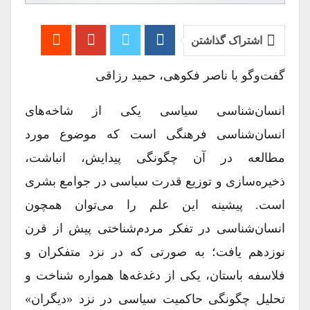
اشتراک گذاشتن
گفت‏‌وگو با ناصر فکوهی، حمید رزاقى
انسان‏‌شناسى سیاسى یکى از شاخه‏‌هاى
انسان‏‌شناسى فرهنگى است که موضوع مورد
مطالعه در آن چگونگى پیدایش، انباشت،
ذخیره‏‌سازى و توزیع قدرت سیاسى در جوامع بشرى
است. پیشینه این علم را مى‏‌توان همچون
انسان‏‌شناسى در تفکر مردم‏‌شناختى پیش از قرن
نوزدهم یافت؛ به‏ صورتى که در نزد متفکران و
فلاسفه باستان، یکى از دغدغه‏‌ها همواره شناخت و
تحلیل چگونگى حاکمیت سیاسى در نزد «دیگران»