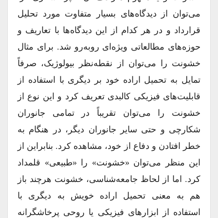
مى‏‌توان از دیدگاه‏‌هاى بسیار متفاوت مورد تحلیل
قرارداد و در هر کدام از این دیدگاه‏‌ها با تعاریف و
حوزه‏‌هاى مطالعاتى ویژه‏‌اى روبه‏‌رو شد. براى مثال
خشونت را مى‏‌توان از نقطه‏‌نظر بیولوژیک، صرفاً
تمایل به تحمیل اراده خود بر دیگرى با استفاده از
قابلیت‏‌هاى فیزیکى کالبدى تعریف کرد و این نوع از
خشونت را مى‏‌توان تقریباً در تمامى جانوران
شکارچى و حتى سایر جانوران دیگر، در هنگام به
خطر افتادن و دفاع از خود، مشاهده کرد. بنابراین از
این منظر مى‏‌توان «خشونت» را «طبیعى» قلمداد
کرد. اما از لحاظ جامعه‏‌شناسى، خشونت هرچند باز
هم به معنى تحمیل اراده خویش به دیگرى با
استفاده از ابزارهاى فیزیکى یا روحى پرخاشگرانه