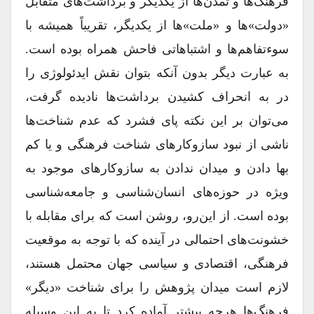
فرهنگ‏‌ها و تمدن‏‌ها از یکدیگر و برداشت‏‌هاى متقابل
«دولت»ها و «ملت»ها از یکدیگر، تقریباً همیشه با
سوءتفاهم‏‌ها و اشتباهاتى فاحش همراه بوده است.
به عبارت دیگر بدون آن‏که بتوان نقش ایدئولوژى را
در به انحراف کشیدن برداشت‏‌ها نادیده گرفت،
مى‏‌توان بر این نکته پاى فشرد که عدم شناخت‏‌ها
ناشى از نبود سازوکارهاى شناخت فرهنگى و یا کم‌
بها دادن و میدان ندادن به سازوکارهاى موجود به‏
ویژه در حوزه‏‌هاى انسان‏‌شناسى و جامعه‏‌شناسى
بوده است. از این‏‌رو، روشن است که براى مقابله با
خشونت‏‌هاى احتمالى در آینده که با توجه به موقعیت
فرهنگى، اقتصادى و سیاسى جهان محتمل هستند،
لازم است میدان پژوهش را براى شناخت «دیگر»
فرهنگ‏‌ها هرچه بیش‏تر آماده کرد تا به این وسیله