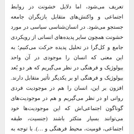
تعریف مى‏‌شود، اما دلایل خشونت در روابط
اجتماعى و واکنش‏‌هاى متقابل بازیگران جامعه
جست‏جو مى‏‌شود. در انسان‏‌شناسى سیاسى در مورد
خشونت همچون سایر پدیده‏‌هاى انسانى از رویکردى
جامع و کل‏‌گرا در تحلیل پدیده حرکت مى‏‌کنیم؛ به
این معنى که انسان را موجودى در آن واحد
بیولوژیک و فرهنگى در نظر مى‏‌گیریم که هر دو بُعد
بیولوژیک و فرهنگى او بر یکدیگر تأثیر متقابل دارند.
افزون بر این، انسان را هم در موجودیت فردى
روانى او در نظر مى‏‌گیریم و هم در موجودیت‏‌هاى
گوناگون اجتماعى‏‌اش که این موجودیت‏‌ها خود
مى‏‌توانند بسیار متکثر باشند (جنسیت، طبقه
اجتماعى، قومیت، محیط فرهنگى و …). با توجه به