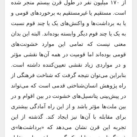
از ۱۷۰ میلیون نفر در طول قرن بیستم منجر شده
است. مستقیم یا غیرمستقیم به برخوردهاى قومى و
یا به برداشت‏‌ها و واکنش‏‌هاى یک یا چند قوم نسبت
به یک یا چند قوم دیگر وابسته بوده‏‌اند. البته این بدان
معنى نیست که تمامى این موارد خشونت‏‌هاى
قومى بوده‏‌اند اما قومیت در همه آن‏‌ها نقشى مؤثر
و در مواردى زیاد نقشى تعیین‏‌کننده داشته است.
بنابراین مى‏‌توان نتیجه گرفت که شناخت فرهنگى از
راه پژوهش انسان‏‌شناختى قدمى است که مى‏‌تواند
در پیش‏‌بینى پتانسیل‏‌هاى خشونت در بین اقوام و در
بین ملت‏‌ها مؤثر باشد و از این راه آمادگى بیش‏ترى
براى مقابله با آن‏‌ها نیز ایجاد کند. گذشته از این
تجربه این قرن نشان مى‏‌دهد که «برداشت‏‌ها»ى