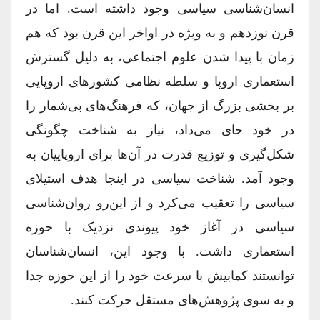
انسان‏‌شناسى سیاسى وجود داشته است. اما در
قرن نوزدهم و به‏ ویژه در اواخر این قرن بود که هم
زمان با پیدا شدن علوم اجتماعى، به‏ دلیل گسترش
استعمارى اروپا و سلطه نظامى کشورهاى اروپایى
بر بخشى بزرگ از جهان، که فرهنگ‏‌هاى بى‏‌شمار را
در خود جاى مى‏‌داد، نیاز به شناخت چگونگى
شکل‏‌گیرى و توزیع قدرت در آن‏‌ها براى اروپاییان به‏
وجود آمد. شناخت سیاسى در این‏جا هدف استیلاى
سیاسى را تعقیب مى‏‌کرد و از این‏‌رو روان‏‌شناسى
سیاسى در آغاز خود پیوندى نزدیک با حوزه
استعمارى داشت. با وجود این، انسان‏‌شناسان
توانستند کمابیش با سرعت خود را از این حوزه جدا
و به‏ سوى پژوهش‏‌هاى مستقل حرکت کنند.