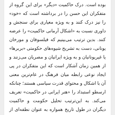
بوده است. درک حاکمیت «دیگر» براى این گروه از
متفکران این حسن را در برداشته است که «خود»
را نیز درک کنند و به‏ ویژه معیارى براى سنجش و
داورى نسبت به «اشکال آرمانى حاکمیت» را عرضه
کنند. بدین‏ ترتیب مى‏‌بینیم که فیلسوفان و مورخان
یونانى، دست به تشریح شیوه‏‌هاى حکومتى «بربرها»
یا غیریونانیان و به‏ ویژه ایرانیان و مصریان مى‏‌زنند و
از همین زمان آشکار است که این متفکران در پى
ایجاد نوعى رابطه میان فرهنگ در عام‏‌ترین معنى
آن با اشکال و محتواى قدرت سیاسى هستند؛ چنان‏که
ارسطو استبداد را «هنر ایرانى در حاکمیت» تعریف
مى‏‌کند. به‏ این‏‌ترتیب تحلیل حکومت و حاکمیت
دیگران در طول تاریخ همواره به‏ عنوان نطفه‏‌اى از