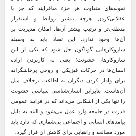
نمونه‏‌هاى متفاوت هر جزء مى‏افزایند که جز با
عقلانى‏‌کردن هرچه بیش‏تر روابط و استقرار
منطقى‏‌تر و ترتیب بیش‏تر آن‏‌ها، امکان مدیریت بر
آن‏‌ها وجود ندارد. این تضاد باید به‏ وسیله
سازوکارهایى گوناگون حل شود که یکى از این
سازوکارها، خشونت؛ یعنى به کاربردن اراده
انسان‏‌ها در حرکات فیزیکى و روحى پرخاشگرانه
براى وادار کردن دیگران به اطاعت برخلاف میل
آن‏‌هاست. بنابراین انسان‏‌شناسى سیاسى خشونت
را تنها یکى از اشکالى مى‏‌داند که در فرایند عمومى
قدرت در جامعه وارد عمل مى‏‌شود و البته به ‏دلیل
پیامدهاى انسانى و اجتماعى بى‏‌شمارى که دارد باید
مورد مطالعه و راهیابى براى کاهش آن قرار گیرد.