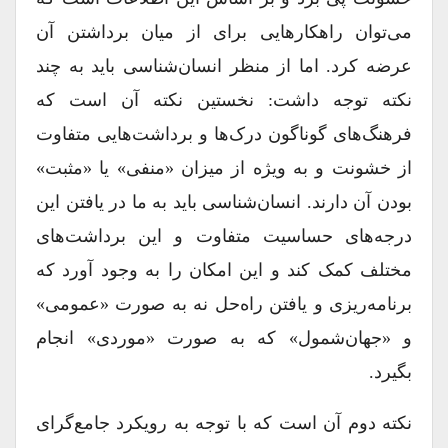
مى‏‌توان راهکارهایى براى از میان برداشتن آن
عرضه کرد. اما از منظر انسان‏‌شناسى باید به چند
نکته توجه داشت: نخستین نکته آن است که
فرهنگ‏‌هاى گوناگون درک‏‌ها و برداشت‏‌هایى متفاوت
از خشونت و به‏ ویژه از میزان «منفى» یا «مثبت»
بودن آن دارند. انسان‏‌شناسى باید به ما در یافتن این
درجه‏‌هاى حساسیت متفاوت و این برداشت‏‌هاى
مختلف کمک کند و این امکان را به‏ وجود آورد که
برنامه‏‌ریزى و یافتن راه‏‌حل نه به‏ صورت «عمومى»
و «جهان‌شمول» که به‏ صورت «موردى» انجام
بگیرد.
نکته دوم آن است که با توجه به رویکرد جامع‏‌گراى