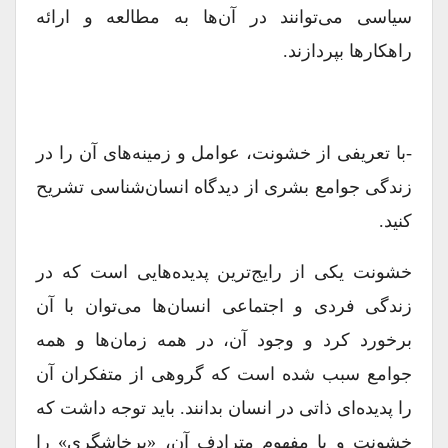
سیاسى مى‏‌توانند در آن‏‌ها به مطالعه و ارائه
راهکارها بپردازند.
-با تعریفى از خشونت، عوامل و زمینه‏‌هاى آن را در
زندگى جوامع بشرى از دیدگاه انسان‏‌شناسى تشریح
کنید.
خشونت یکى از رایج‏‌ترین پدیده‏‌هایى است که در
زندگى فردى و اجتماعى انسان‏‌ها مى‏‌توان با آن
برخورد کرد و وجود آن، در همه زمان‏‌ها و همه
جوامع سبب شده است که گروهى از متفکران آن
را پدیده‏‌اى ذاتى در انسان بدانند. باید توجه داشت که
خشونت و یا مفهوم مترادف آن، «پرخاشگرى» را